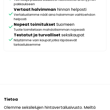
pakkaukseen
Vertaat halvimman
hinnan helposti
check
Vertailustamme näät aina halvimman vaihtoehdon
helposti
Nopeat toimitukset
Suomeen
check
Tuote toimitetaan mahdollisimman nopeasti
Testatut ja turvalliset
seksikaupat
check
Näytämme vain kaupat jotka läpäisevät
tarkastuksemme
Tietoa
Olemme seksilelujen hintavertailusivusto. Meiltä