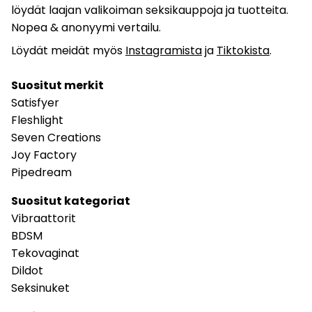
löydät laajan valikoiman seksikauppoja ja tuotteita.
Nopea & anonyymi vertailu.
Löydät meidät myös
Instagramista
ja
Tiktokista
.
Suositut merkit
Satisfyer
Fleshlight
Seven Creations
Joy Factory
Pipedream
Suositut kategoriat
Vibraattorit
BDSM
Tekovaginat
Dildot
Seksinuket