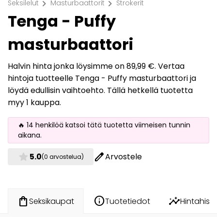
chevron_right
chevron_right
Seksilelut
Masturbaattorit
Strokerit
Tenga - Puffy
masturbaattori
Halvin hinta jonka löysimme on 89,99 €. Vertaa
hintoja tuotteelle Tenga - Puffy masturbaattori ja
löydä edullisin vaihtoehto. Tällä hetkellä tuotetta
myy 1 kauppa.
🔥 14 henkilöä katsoi tätä tuotetta viimeisen tunnin
aikana.
star
edit
5.0
Arvostele
(0 arvostelua)
info
insights
shopping_bag
Tuotetiedot
Hintahisto
Seksikaupat