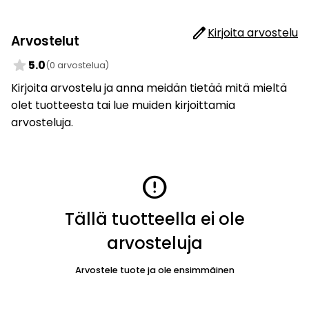
edit
Kirjoita arvostelu
Arvostelut
star
5.0
(0 arvostelua)
Kirjoita arvostelu ja anna meidän tietää mitä mieltä
olet tuotteesta tai lue muiden kirjoittamia
arvosteluja.
error
Tällä tuotteella ei ole
arvosteluja
Arvostele tuote ja ole ensimmäinen