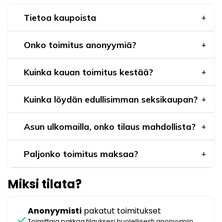
Tietoa kaupoista
Onko toimitus anonyymiä?
Kuinka kauan toimitus kestää?
Kuinka löydän edullisimman seksikaupan?
Asun ulkomailla, onko tilaus mahdollista?
Paljonko toimitus maksaa?
Miksi tilata?
Anonyymisti
pakatut toimitukset
check
Toimittaja pakkaa tilauksesi huolellisesti anonyymiin