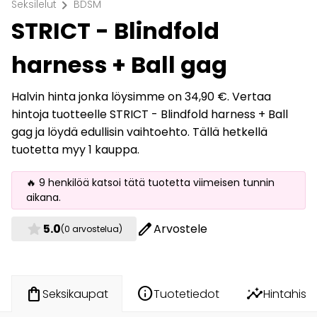
chevron_right
Seksilelut
BDSM
STRICT - Blindfold
harness + Ball gag
Halvin hinta jonka löysimme on 34,90 €. Vertaa
hintoja tuotteelle STRICT - Blindfold harness + Ball
gag ja löydä edullisin vaihtoehto. Tällä hetkellä
tuotetta myy 1 kauppa.
🔥 9 henkilöä katsoi tätä tuotetta viimeisen tunnin
aikana.
star
edit
5.0
Arvostele
(0 arvostelua)
info
insights
shopping_bag
Tuotetiedot
Hintahisto
Seksikaupat