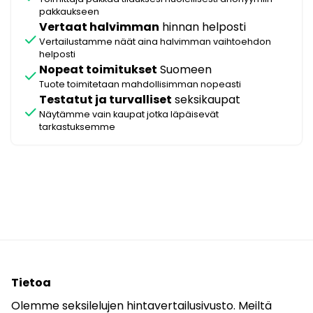
pakkaukseen
Vertaat halvimman
hinnan helposti
check
Vertailustamme näät aina halvimman vaihtoehdon
helposti
Nopeat toimitukset
Suomeen
check
Tuote toimitetaan mahdollisimman nopeasti
Testatut ja turvalliset
seksikaupat
check
Näytämme vain kaupat jotka läpäisevät
tarkastuksemme
Tietoa
Olemme seksilelujen hintavertailusivusto. Meiltä