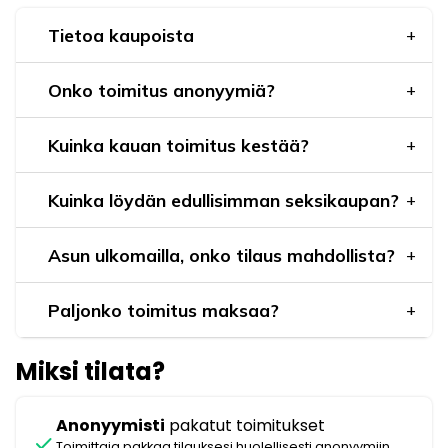
Tietoa kaupoista
Onko toimitus anonyymiä?
Kuinka kauan toimitus kestää?
Kuinka löydän edullisimman seksikaupan?
Asun ulkomailla, onko tilaus mahdollista?
Paljonko toimitus maksaa?
Miksi tilata?
Anonyymisti
pakatut toimitukset
check
Toimittaja pakkaa tilauksesi huolellisesti anonyymiin