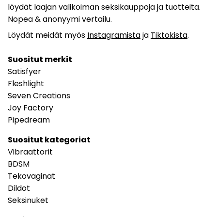
löydät laajan valikoiman seksikauppoja ja tuotteita.
Nopea & anonyymi vertailu.
Löydät meidät myös
Instagramista
ja
Tiktokista
.
Suositut merkit
Satisfyer
Fleshlight
Seven Creations
Joy Factory
Pipedream
Suositut kategoriat
Vibraattorit
BDSM
Tekovaginat
Dildot
Seksinuket