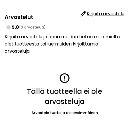
edit
Kirjoita arvostelu
Arvostelut
star
5.0
(0 arvostelua)
Kirjoita arvostelu ja anna meidän tietää mitä mieltä
olet tuotteesta tai lue muiden kirjoittamia
arvosteluja.
error
Tällä tuotteella ei ole
arvosteluja
Arvostele tuote ja ole ensimmäinen