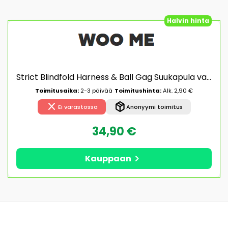
Halvin hinta
Strict Blindfold Harness & Ball Gag Suukapula valjailla
Toimitusaika:
2-3 päivää
Toimitushinta:
Alk. 2,90 €
close
package_2
Ei varastossa
Anonyymi toimitus
34,90 €
chevron_right
Kauppaan