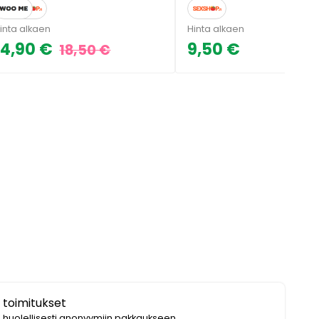
inta alkaen
Hinta alkaen
14,90 €
9,50 €
18,50 €
 toimitukset
i huolellisesti anonyymiin pakkaukseen