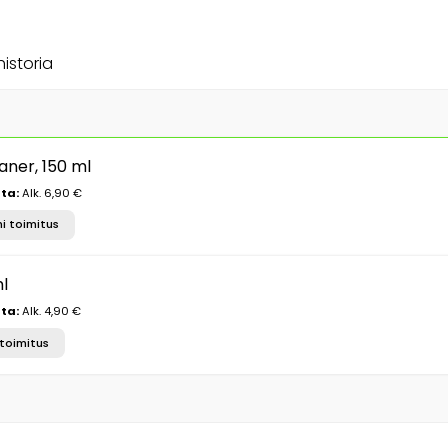
historia
aner, 150 ml
ta:
Alk. 6,90 €
i toimitus
l
ta:
Alk. 4,90 €
toimitus