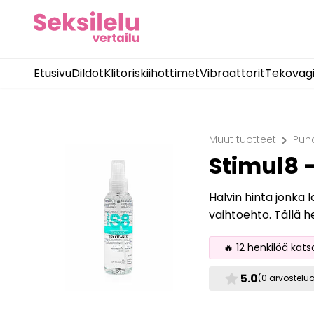
Etusivu
Dildot
Klitoriskiihottimet
Vibraattorit
Tekovag
chevron_right
Muut tuotteet
Puh
Stimul8 -
Halvin hinta jonka 
vaihtoehto. Tällä 
🔥 12 henkilöä kats
star
5.0
(0 arvostelu