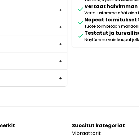
Vertaat halvimman
check
Vertailustamme näät aina 
Nopeat toimitukset
check
Tuote toimitetaan mahdol
Testatut ja turvallis
check
Näytämme vain kaupat jot
merkit
Suositut kategoriat
Vibraattorit