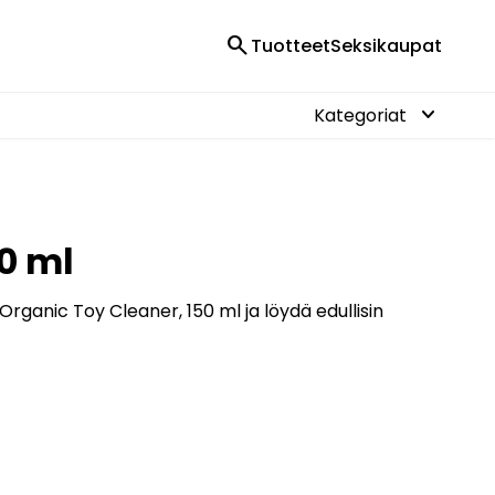
search
Tuotteet
Seksikaupat
keyboard_arrow_down
Kategoriat
50 ml
Organic Toy Cleaner, 150 ml ja löydä edullisin