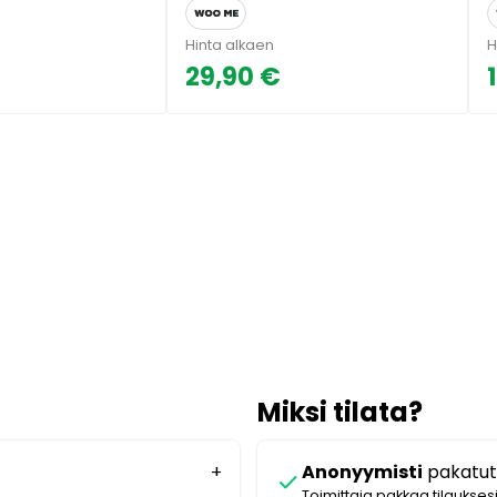
Hinta alkaen
H
29,90 €
Miksi tilata?
Anonyymisti
pakatut
check
Toimittaja pakkaa tilaukses