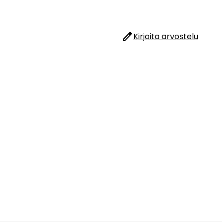
edit
Kirjoita arvostelu