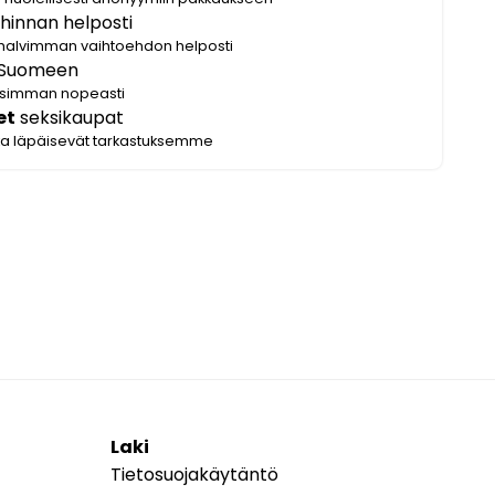
hinnan helposti
halvimman vaihtoehdon helposti
Suomeen
lisimman nopeasti
et
seksikaupat
ka läpäisevät tarkastuksemme
Laki
Tietosuojakäytäntö