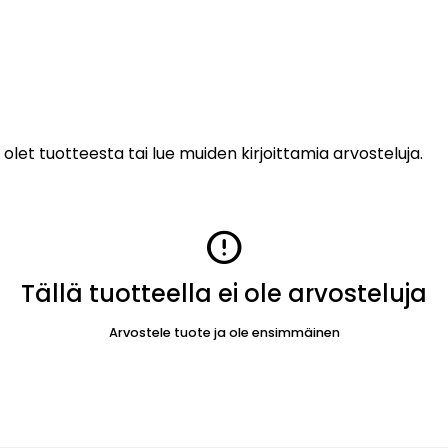
 olet tuotteesta tai lue muiden kirjoittamia arvosteluja.
error
Tällä tuotteella ei ole arvosteluja
Arvostele tuote ja ole ensimmäinen