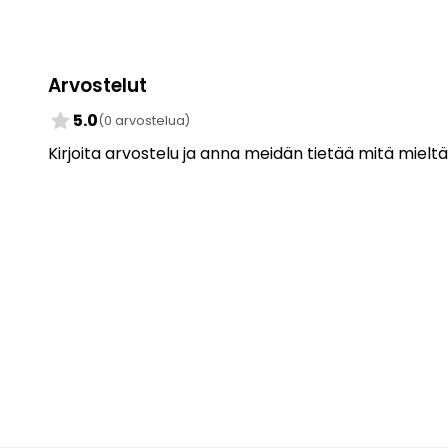
Arvostelut
star
5.0
(0 arvostelua)
Kirjoita arvostelu ja anna meidän tietää mitä mieltä