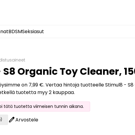
inat
BDSM
Seksiasut
distusaineet
 S8 Organic Toy Cleaner, 1
löysimme on 7,99 €. Vertaa hintoja tuotteelle Stimul8 - S8 
hetkellä tuotetta myy 2 kauppaa.
oi tätä tuotetta viimeisen tunnin aikana.
edit
Arvostele
a)