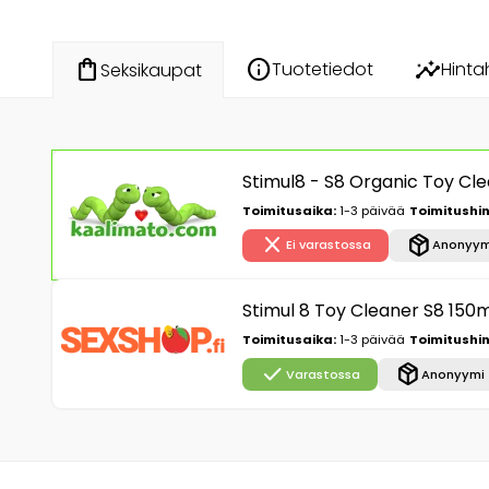
info
insights
shopping_bag
Tuotetiedot
Hinta
Seksikaupat
Stimul8 - S8 Organic Toy Cle
Toimitusaika:
1-3 päivää
Toimitushin
close
package_2
Ei varastossa
Anonyym
Stimul 8 Toy Cleaner S8 150m
Toimitusaika:
1-3 päivää
Toimitushin
check
package_2
Varastossa
Anonyymi 