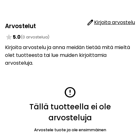
edit
Kirjoita arvostelu
Arvostelut
star
5.0
(0 arvostelua)
Kirjoita arvostelu ja anna meidän tietää mitä mieltä
olet tuotteesta tai lue muiden kirjoittamia
arvosteluja.
error
Tällä tuotteella ei ole
arvosteluja
Arvostele tuote ja ole ensimmäinen