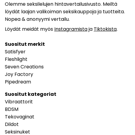
Olemme seksilelujen hintavertailusivusto. Meiltä
löydät laajan valikoiman seksikauppoja ja tuotteita.
Nopea & anonyymi vertailu.
Löydät meidät myös
Instagramista
ja
Tiktokista
.
Suositut merkit
Satisfyer
Fleshlight
Seven Creations
Joy Factory
Pipedream
Suositut kategoriat
Vibraattorit
BDSM
Tekovaginat
Dildot
Seksinuket