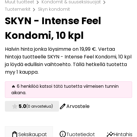
chevron_right
chevron_right
Muut tuotteet
Kondomit & suuseksisuojat
chevron_right
Tuotemerkit
Skyn kondomit
SKYN - Intense Feel
Kondomi, 10 kpl
Halvin hinta jonka löysimme on 19,99 €. Vertaa
hintoja tuotteelle SKYN - Intense Feel Kondomi, 10 kpl
ja löydä edullisin vaihtoehto. Tällä hetkellä tuotetta
myy 1 kauppa.
🔥 6 henkilöä katsoi tätä tuotetta viimeisen tunnin
aikana.
star
edit
5.0
Arvostele
(0 arvostelua)
info
insights
shopping_bag
Tuotetiedot
Hintahisto
Seksikaupat