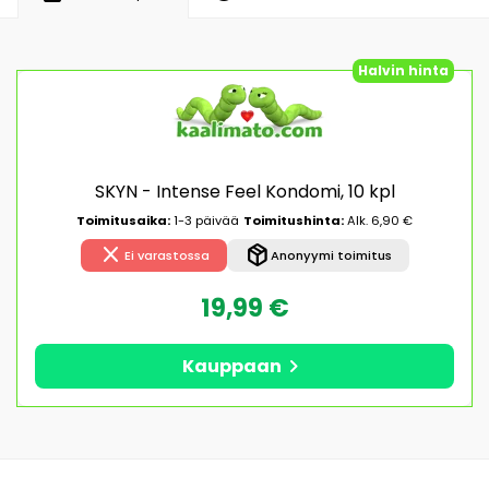
Halvin hinta
SKYN - Intense Feel Kondomi, 10 kpl
Toimitusaika:
1-3 päivää
Toimitushinta:
Alk. 6,90 €
close
package_2
Ei varastossa
Anonyymi toimitus
19,99 €
chevron_right
Kauppaan