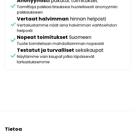
Anonyymisti
pakatut toimitukset
check
Toimittaja pakkaa tilauksesi huolellisesti anonyymiin
pakkaukseen
Vertaat halvimman
hinnan helposti
check
Vertailustamme näät aina halvimman vaihtoehdon
helposti
Nopeat toimitukset
Suomeen
check
Tuote toimitetaan mahdollisimman nopeasti
Testatut ja turvalliset
seksikaupat
check
Näytämme vain kaupat jotka läpäisevät
tarkastuksemme
Tietoa