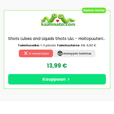
Halvin hinta
Shots Lubes and Liquids Shots L&L - Hoitopuuteri, 35 g, seksivälineille
Toimitusaika:
1-3 päivää
Toimitushinta:
Alk. 6,90 €
close
package_2
Ei varastossa
Anonyymi toimitus
13,99 €
chevron_right
Kauppaan