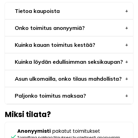
Tietoa kaupoista
Onko toimitus anonyymiä?
Kuinka kauan toimitus kestää?
Kuinka löydän edullisimman seksikaupan?
Asun ulkomailla, onko tilaus mahdollista?
Paljonko toimitus maksaa?
Miksi tilata?
Anonyymisti
pakatut toimitukset
check
Toimittaja pakkaa tilauksesi huolellisesti anonyymiin