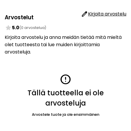
edit
Kirjoita arvostelu
Arvostelut
star
5.0
(0 arvostelua)
Kirjoita arvostelu ja anna meidän tietää mitä mieltä
olet tuotteesta tai lue muiden kirjoittamia
arvosteluja.
error
Tällä tuotteella ei ole
arvosteluja
Arvostele tuote ja ole ensimmäinen