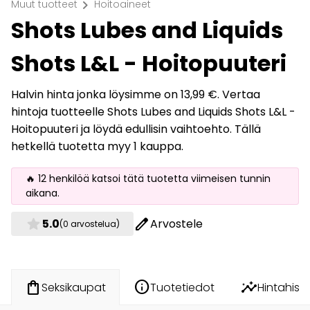
chevron_right
Muut tuotteet
Hoitoaineet
Shots Lubes and Liquids
Shots L&L - Hoitopuuteri
Halvin hinta jonka löysimme on 13,99 €. Vertaa
hintoja tuotteelle Shots Lubes and Liquids Shots L&L -
Hoitopuuteri ja löydä edullisin vaihtoehto. Tällä
hetkellä tuotetta myy 1 kauppa.
🔥 12 henkilöä katsoi tätä tuotetta viimeisen tunnin
aikana.
star
edit
5.0
Arvostele
(0 arvostelua)
info
insights
shopping_bag
Tuotetiedot
Hintahisto
Seksikaupat