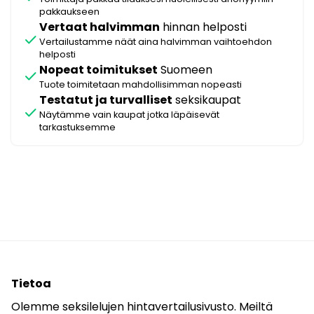
pakkaukseen
Vertaat halvimman
hinnan helposti
check
Vertailustamme näät aina halvimman vaihtoehdon
helposti
Nopeat toimitukset
Suomeen
check
Tuote toimitetaan mahdollisimman nopeasti
Testatut ja turvalliset
seksikaupat
check
Näytämme vain kaupat jotka läpäisevät
tarkastuksemme
Tietoa
Olemme seksilelujen hintavertailusivusto. Meiltä