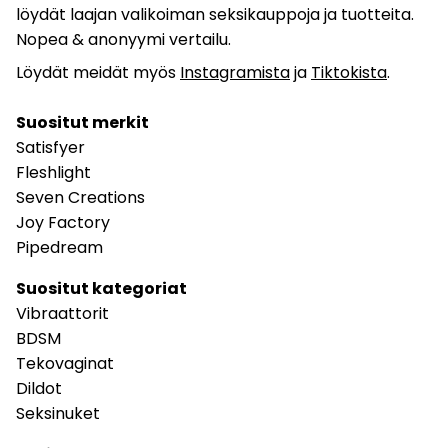
löydät laajan valikoiman seksikauppoja ja tuotteita.
Nopea & anonyymi vertailu.
Löydät meidät myös
Instagramista
ja
Tiktokista
.
Suositut merkit
Satisfyer
Fleshlight
Seven Creations
Joy Factory
Pipedream
Suositut kategoriat
Vibraattorit
BDSM
Tekovaginat
Dildot
Seksinuket