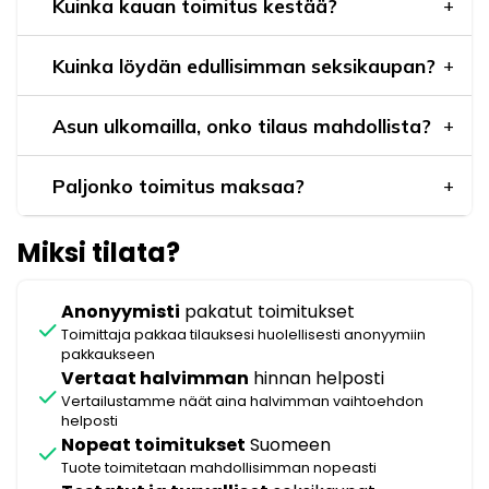
Kuinka kauan toimitus kestää?
Kuinka löydän edullisimman seksikaupan?
Asun ulkomailla, onko tilaus mahdollista?
Paljonko toimitus maksaa?
Miksi tilata?
Anonyymisti
pakatut toimitukset
check
Toimittaja pakkaa tilauksesi huolellisesti anonyymiin
pakkaukseen
Vertaat halvimman
hinnan helposti
check
Vertailustamme näät aina halvimman vaihtoehdon
helposti
Nopeat toimitukset
Suomeen
check
Tuote toimitetaan mahdollisimman nopeasti