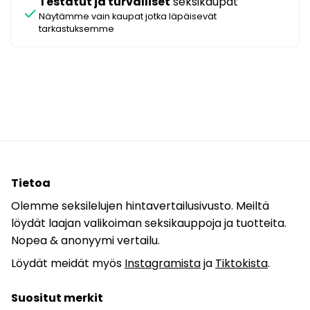
Testatut ja turvalliset
seksikaupat
check
Näytämme vain kaupat jotka läpäisevät
tarkastuksemme
Tietoa
Olemme seksilelujen hintavertailusivusto. Meiltä
löydät laajan valikoiman seksikauppoja ja tuotteita.
Nopea & anonyymi vertailu.
Löydät meidät myös
Instagramista
ja
Tiktokista
.
Suositut merkit