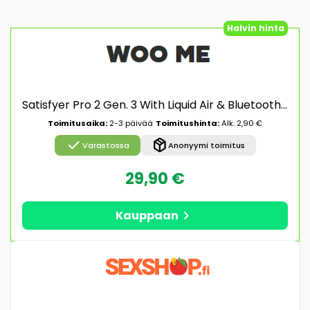
Halvin hinta
Satisfyer Pro 2 Gen. 3 With Liquid Air & Bluetooth App Red Paineilmavibraattori
Toimitusaika:
2-3 päivää
Toimitushinta:
Alk. 2,90 €
check
package_2
Varastossa
Anonyymi toimitus
29,90 €
chevron_right
Kauppaan