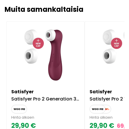
Muita samankaltaisia
Satisfyer
Satisfyer
Satisfyer Pro 2 Generation 3 Klitoriskiihotin
Satisfyer Pro 2 Vibrati
Hinta alkaen
Hinta alkaen
29,90 €
29,90 €
69,