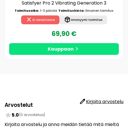
Satisfyer Pro 2 Vibrating Generation 3
Toimitusaika:
1-3 päivää
Toimitushinta:
Ilmainen toimitus
close
package_2
Ei varastossa
Anonyymi toimitus
69,90 €
chevron_right
Kauppaan
edit
Kirjoita arvostelu
Arvostelut
star
5.0
(0 arvostelua)
Kirjoita arvostelu ja anna meidän tietää mitä mieltä