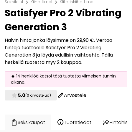
chevron_right
chevron_right
Seksilelut
Kiihottimet
Klitoriskiihottimet
Satisfyer Pro 2 Vibrating
Generation 3
Halvin hinta jonka löysimme on 29,90 €. Vertaa
hintoja tuotteelle Satisfyer Pro 2 Vibrating
Generation 3 ja löydä edullisin vaihtoehto. Tällä
hetkellä tuotetta myy 2 kauppaa.
🔥 14 henkilöä katsoi tätä tuotetta viimeisen tunnin
aikana.
star
edit
5.0
Arvostele
(0 arvostelua)
info
insights
shopping_bag
Tuotetiedot
Hintahisto
Seksikaupat