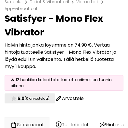
chevron_right
chevron_right
chevron_right
Seksilelut
Dildot & Vibraattorit
Vibraattorit
App-vibraattorit
Satisfyer - Mono Flex
Vibrator
Halvin hinta jonka löysimme on 74,90 €. Vertaa
hintoja tuotteelle Satisfyer - Mono Flex Vibrator ja
löydä edullisin vaihtoehto. Tällä hetkellä tuotetta
myy 1 kauppa.
🔥 12 henkilöä katsoi tätä tuotetta viimeisen tunnin
aikana.
star
edit
5.0
Arvostele
(0 arvostelua)
info
insights
shopping_bag
Tuotetiedot
Hintahisto
Seksikaupat