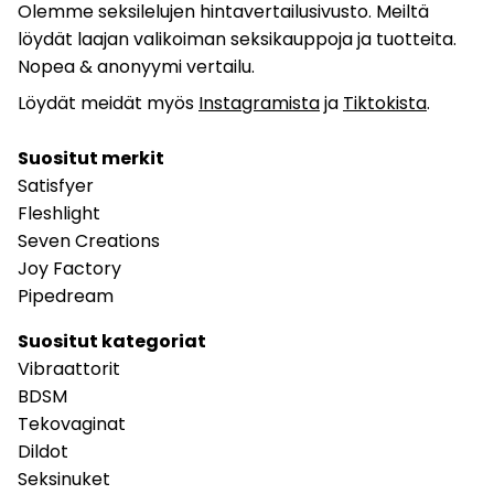
Olemme seksilelujen hintavertailusivusto. Meiltä
löydät laajan valikoiman seksikauppoja ja tuotteita.
Nopea & anonyymi vertailu.
Löydät meidät myös
Instagramista
ja
Tiktokista
.
Suositut merkit
Satisfyer
Fleshlight
Seven Creations
Joy Factory
Pipedream
Suositut kategoriat
Vibraattorit
BDSM
Tekovaginat
Dildot
Seksinuket