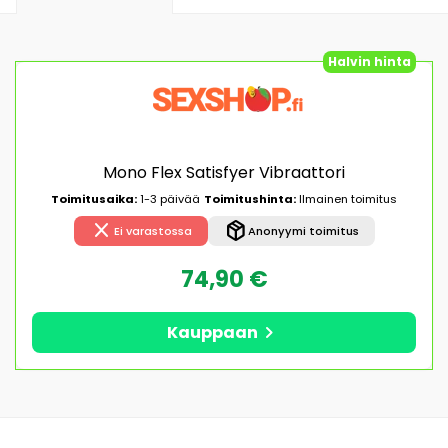
Halvin hinta
Mono Flex Satisfyer Vibraattori
Toimitusaika:
1-3 päivää
Toimitushinta:
Ilmainen toimitus
close
package_2
Ei varastossa
Anonyymi toimitus
74,90 €
chevron_right
Kauppaan