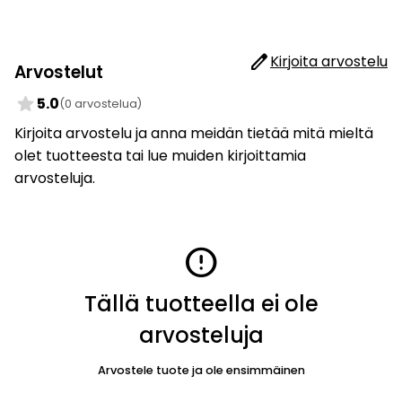
edit
Kirjoita arvostelu
Arvostelut
star
5.0
(0 arvostelua)
Kirjoita arvostelu ja anna meidän tietää mitä mieltä
olet tuotteesta tai lue muiden kirjoittamia
arvosteluja.
error
Tällä tuotteella ei ole
arvosteluja
Arvostele tuote ja ole ensimmäinen