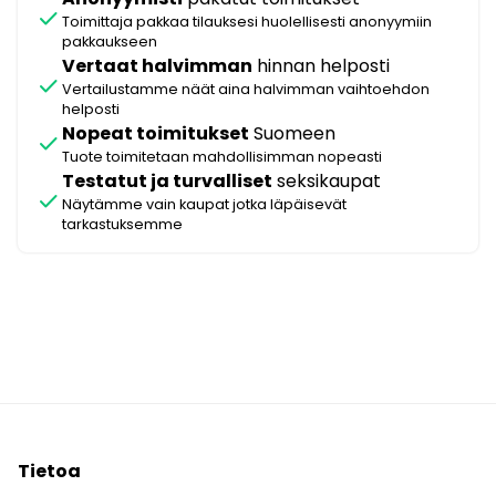
check
Toimittaja pakkaa tilauksesi huolellisesti anonyymiin
pakkaukseen
Vertaat halvimman
hinnan helposti
check
Vertailustamme näät aina halvimman vaihtoehdon
helposti
Nopeat toimitukset
Suomeen
check
Tuote toimitetaan mahdollisimman nopeasti
Testatut ja turvalliset
seksikaupat
check
Näytämme vain kaupat jotka läpäisevät
tarkastuksemme
Tietoa