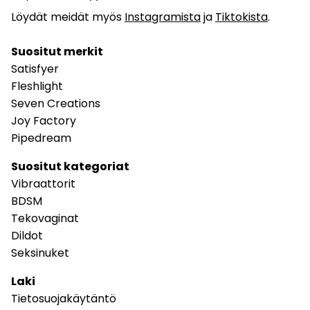
Löydät meidät myös
Instagramista
ja
Tiktokista
.
Suositut merkit
Satisfyer
Fleshlight
Seven Creations
Joy Factory
Pipedream
Suositut kategoriat
Vibraattorit
BDSM
Tekovaginat
Dildot
Seksinuket
Laki
Tietosuojakäytäntö