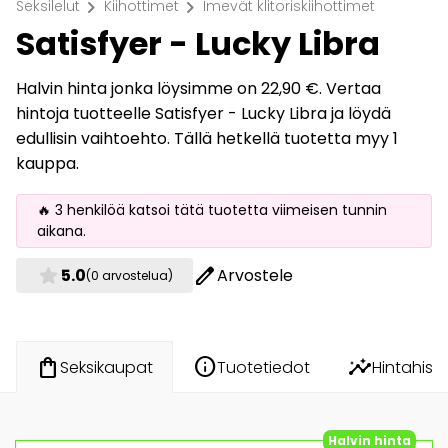
chevron_right
chevron_right
Seksilelut
Kiihottimet
Imevät klitoriskiihottimet
Satisfyer - Lucky Libra
Halvin hinta jonka löysimme on 22,90 €. Vertaa
hintoja tuotteelle Satisfyer - Lucky Libra ja löydä
edullisin vaihtoehto. Tällä hetkellä tuotetta myy 1
kauppa.
🔥 3 henkilöä katsoi tätä tuotetta viimeisen tunnin
aikana.
star
edit
5.0
Arvostele
(0 arvostelua)
info
insights
shopping_bag
Tuotetiedot
Hintahisto
Seksikaupat
Halvin hinta