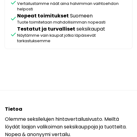
check
Vertailustamme näät aina halvimman vaihtoehdon
helposti
Nopeat toimitukset
Suomeen
check
Tuote toimitetaan mahdollisimman nopeasti
Testatut ja turvalliset
seksikaupat
check
Näytämme vain kaupat jotka läpäisevät
tarkastuksemme
Tietoa
Olemme seksilelujen hintavertailusivusto. Meiltä
löydät laajan valikoiman seksikauppoja ja tuotteita.
Nopea & anonyymi vertailu.