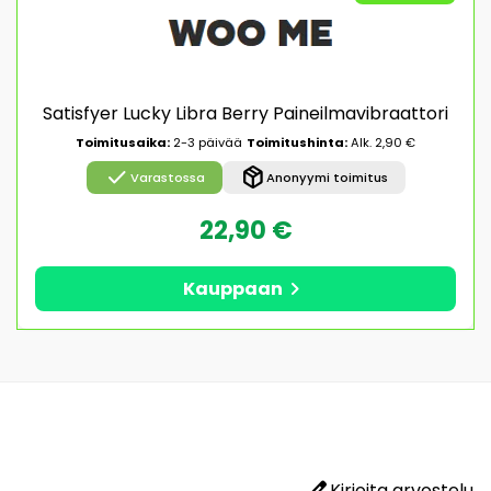
Satisfyer Lucky Libra Berry Paineilmavibraattori
Toimitusaika:
2-3 päivää
Toimitushinta:
Alk. 2,90 €
check
package_2
Varastossa
Anonyymi toimitus
22,90 €
chevron_right
Kauppaan
edit
Kirjoita arvostelu