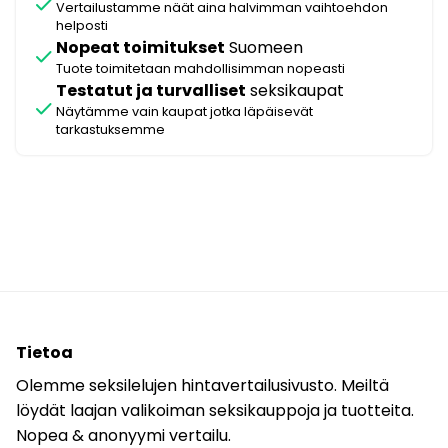
check
Vertailustamme näät aina halvimman vaihtoehdon
helposti
Nopeat toimitukset
Suomeen
check
Tuote toimitetaan mahdollisimman nopeasti
Testatut ja turvalliset
seksikaupat
check
Näytämme vain kaupat jotka läpäisevät
tarkastuksemme
Tietoa
Olemme seksilelujen hintavertailusivusto. Meiltä
löydät laajan valikoiman seksikauppoja ja tuotteita.
Nopea & anonyymi vertailu.