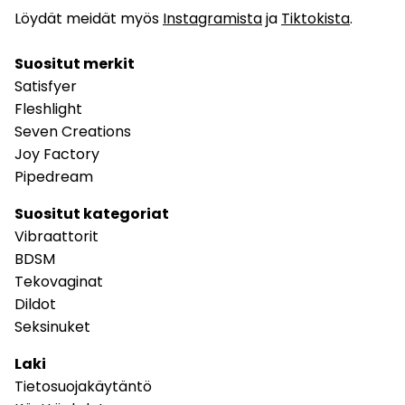
Löydät meidät myös
Instagramista
ja
Tiktokista
.
Suositut merkit
Satisfyer
Fleshlight
Seven Creations
Joy Factory
Pipedream
Suositut kategoriat
Vibraattorit
BDSM
Tekovaginat
Dildot
Seksinuket
Laki
Tietosuojakäytäntö