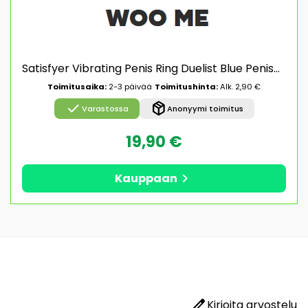
Satisfyer Vibrating Penis Ring Duelist Blue Penispäällys vibraattorilla
Toimitusaika:
2-3 päivää
Toimitushinta:
Alk. 2,90 €
check
package_2
Varastossa
Anonyymi toimitus
19,90 €
chevron_right
Kauppaan
edit
Kirjoita arvostelu