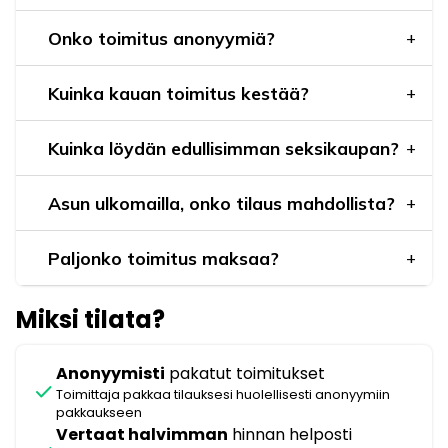
Onko toimitus anonyymiä?
Kuinka kauan toimitus kestää?
Kuinka löydän edullisimman seksikaupan?
Asun ulkomailla, onko tilaus mahdollista?
Paljonko toimitus maksaa?
Miksi tilata?
Anonyymisti
pakatut toimitukset
check
Toimittaja pakkaa tilauksesi huolellisesti anonyymiin
pakkaukseen
Vertaat halvimman
hinnan helposti