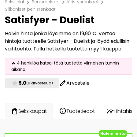
chevron_right
chevron_right
chevron_right
Seksilelut
Penisrenkaat
Kiristysrenkaat
Silikoniset penisrenkaat
Satisfyer - Duelist
Halvin hinta jonka löysimme on 19,90 €. Vertaa
hintoja tuotteelle Satisfyer - Duelist ja löydä edullisin
vaihtoehto. Tällä hetkellä tuotetta myy 1 kauppa.
🔥 4 henkilöä katsoi tätä tuotetta viimeisen tunnin
aikana.
star
edit
5.0
Arvostele
(0 arvostelua)
info
insights
shopping_bag
Tuotetiedot
Hintahisto
Seksikaupat
Halvin hinta