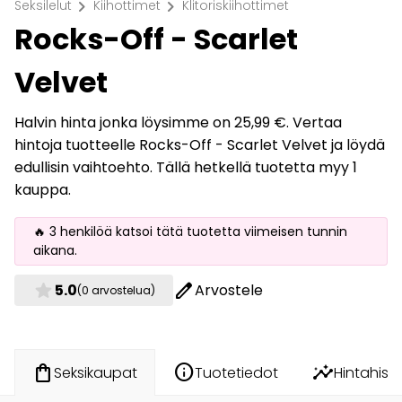
chevron_right
chevron_right
Seksilelut
Kiihottimet
Klitoriskiihottimet
Rocks-Off - Scarlet
Velvet
Halvin hinta jonka löysimme on 25,99 €. Vertaa
hintoja tuotteelle Rocks-Off - Scarlet Velvet ja löydä
edullisin vaihtoehto. Tällä hetkellä tuotetta myy 1
kauppa.
🔥 3 henkilöä katsoi tätä tuotetta viimeisen tunnin
aikana.
star
edit
5.0
Arvostele
(0 arvostelua)
info
insights
shopping_bag
Tuotetiedot
Hintahisto
Seksikaupat