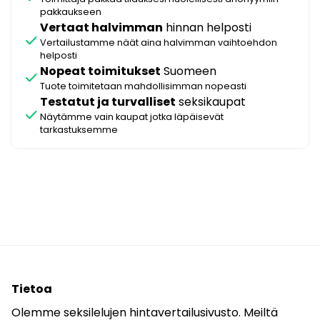
pakkaukseen
Vertaat halvimman
hinnan helposti
check
Vertailustamme näät aina halvimman vaihtoehdon
helposti
Nopeat toimitukset
Suomeen
check
Tuote toimitetaan mahdollisimman nopeasti
Testatut ja turvalliset
seksikaupat
check
Näytämme vain kaupat jotka läpäisevät
tarkastuksemme
Tietoa
Olemme seksilelujen hintavertailusivusto. Meiltä