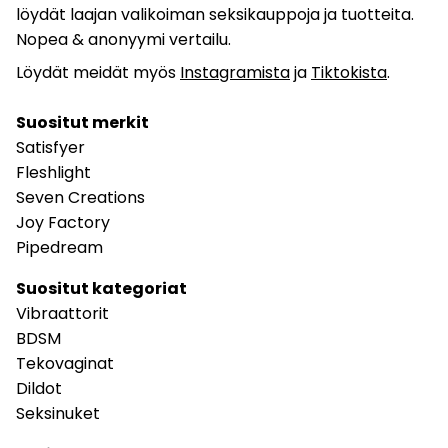
löydät laajan valikoiman seksikauppoja ja tuotteita.
Nopea & anonyymi vertailu.
Löydät meidät myös
Instagramista
ja
Tiktokista
.
Suositut merkit
Satisfyer
Fleshlight
Seven Creations
Joy Factory
Pipedream
Suositut kategoriat
Vibraattorit
BDSM
Tekovaginat
Dildot
Seksinuket