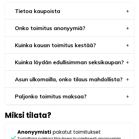
Tietoa kaupoista
Onko toimitus anonyymiä?
Kuinka kauan toimitus kestää?
Kuinka löydän edullisimman seksikaupan?
Asun ulkomailla, onko tilaus mahdollista?
Paljonko toimitus maksaa?
Miksi tilata?
Anonyymisti
pakatut toimitukset
check
Toimittaja pakkaa tilauksesi huolellisesti anonyymiin