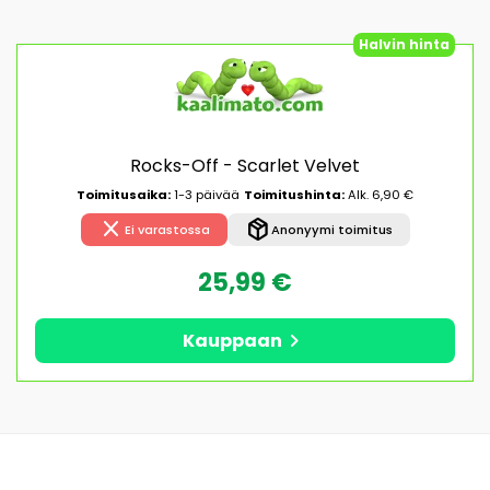
Halvin hinta
Rocks-Off - Scarlet Velvet
Toimitusaika:
1-3 päivää
Toimitushinta:
Alk. 6,90 €
close
package_2
Ei varastossa
Anonyymi toimitus
25,99 €
chevron_right
Kauppaan