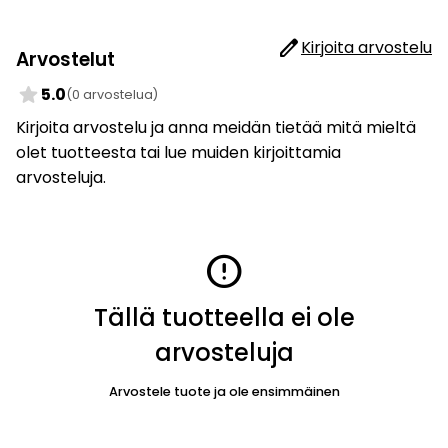
edit
Kirjoita arvostelu
Arvostelut
star
5.0
(0 arvostelua)
Kirjoita arvostelu ja anna meidän tietää mitä mieltä
olet tuotteesta tai lue muiden kirjoittamia
arvosteluja.
error
Tällä tuotteella ei ole
arvosteluja
Arvostele tuote ja ole ensimmäinen