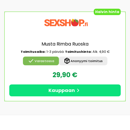
Halvin hinta
Musta Rimba Ruoska
Toimitusaika:
1-3 päivää
Toimitushinta:
Alk. 4,90 €
check
package_2
Varastossa
Anonyymi toimitus
29,90 €
chevron_right
Kauppaan