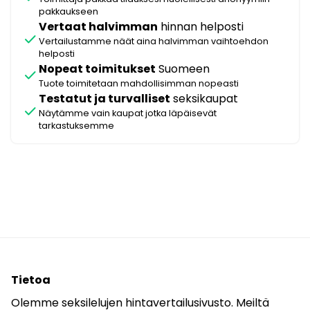
pakkaukseen
Vertaat halvimman
hinnan helposti
check
Vertailustamme näät aina halvimman vaihtoehdon
helposti
Nopeat toimitukset
Suomeen
check
Tuote toimitetaan mahdollisimman nopeasti
Testatut ja turvalliset
seksikaupat
check
Näytämme vain kaupat jotka läpäisevät
tarkastuksemme
Tietoa
Olemme seksilelujen hintavertailusivusto. Meiltä