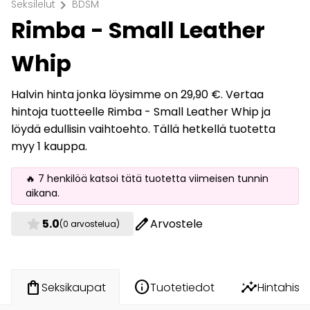
chevron_right
Seksilelut
BDSM
Rimba - Small Leather
Whip
Halvin hinta jonka löysimme on 29,90 €. Vertaa
hintoja tuotteelle Rimba - Small Leather Whip ja
löydä edullisin vaihtoehto. Tällä hetkellä tuotetta
myy 1 kauppa.
🔥 7 henkilöä katsoi tätä tuotetta viimeisen tunnin
aikana.
star
edit
5.0
Arvostele
(0 arvostelua)
info
insights
shopping_bag
Tuotetiedot
Hintahisto
Seksikaupat