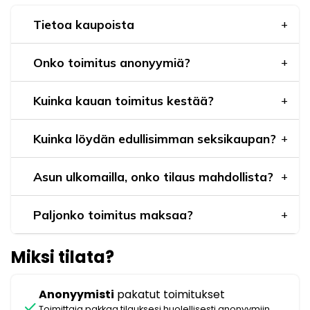
Tietoa kaupoista
Onko toimitus anonyymiä?
Kuinka kauan toimitus kestää?
Kuinka löydän edullisimman seksikaupan?
Asun ulkomailla, onko tilaus mahdollista?
Paljonko toimitus maksaa?
Miksi tilata?
Anonyymisti
pakatut toimitukset
check
Toimittaja pakkaa tilauksesi huolellisesti anonyymiin