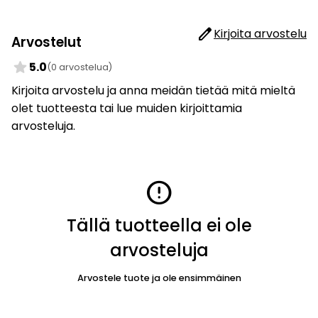
edit
Kirjoita arvostelu
Arvostelut
star
5.0
(0 arvostelua)
Kirjoita arvostelu ja anna meidän tietää mitä mieltä
olet tuotteesta tai lue muiden kirjoittamia
arvosteluja.
error
Tällä tuotteella ei ole
arvosteluja
Arvostele tuote ja ole ensimmäinen