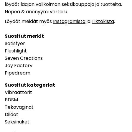
löydät laajan valikoiman seksikauppoja ja tuotteita.
Nopea & anonyymi vertailu.
Löydät meidät myös
Instagramista
ja
Tiktokista
.
Suositut merkit
Satisfyer
Fleshlight
Seven Creations
Joy Factory
Pipedream
Suositut kategoriat
Vibraattorit
BDSM
Tekovaginat
Dildot
Seksinuket