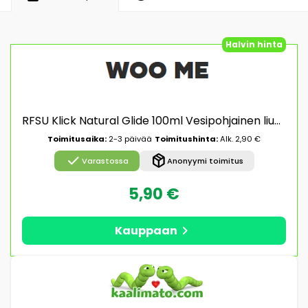
Halvin hinta
RFSU Klick Natural Glide 100ml Vesipohjainen liukuvoide
Toimitusaika:
2-3 päivää
Toimitushinta:
Alk. 2,90 €
check
package_2
Varastossa
Anonyymi toimitus
5,90 €
chevron_right
Kauppaan