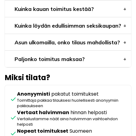
Kuinka kauan toimitus kestää?
Kuinka löydän edullisimman seksikaupan?
Asun ulkomailla, onko tilaus mahdollista?
Paljonko toimitus maksaa?
Miksi tilata?
Anonyymisti
pakatut toimitukset
check
Toimittaja pakkaa tilauksesi huolellisesti anonyymiin
pakkaukseen
Vertaat halvimman
hinnan helposti
check
Vertailustamme näät aina halvimman vaihtoehdon
helposti
Nopeat toimitukset
Suomeen
check