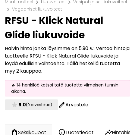
chevron_right
chevron_right
Muut tuotteet
Liukuvoiteet
Vesipohjaiset liukuvoiteet
chevron_right
Vegaaniset liukuvoiteet
RFSU - Klick Natural
Glide liukuvoide
Halvin hinta jonka löysimme on 5,90 €. Vertaa hintoja
tuotteelle RFSU - Klick Natural Glide liukuvoide ja
löydä edullisin vaihtoehto. Tällä hetkellä tuotetta
myy 2 kauppaa.
🔥 14 henkilöä katsoi tätä tuotetta viimeisen tunnin
aikana.
star
edit
5.0
Arvostele
(0 arvostelua)
info
insights
shopping_bag
Tuotetiedot
Hintahisto
Seksikaupat