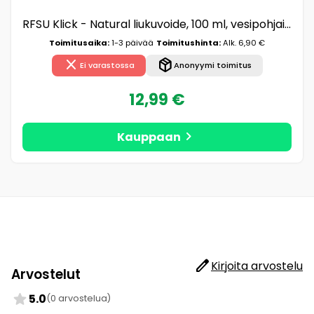
RFSU Klick - Natural liukuvoide, 100 ml, vesipohjainen, vegaaninen, dermatologisesti testattu, hellävarainen
Toimitusaika:
1-3 päivää
Toimitushinta:
Alk. 6,90 €
close
package_2
Ei varastossa
Anonyymi toimitus
12,99 €
chevron_right
Kauppaan
edit
Kirjoita arvostelu
Arvostelut
star
5.0
(0 arvostelua)