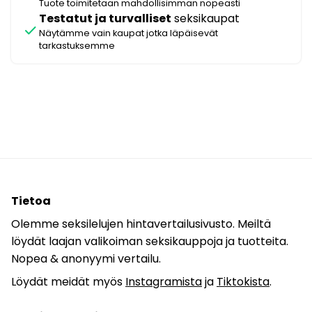
Tuote toimitetaan mahdollisimman nopeasti
Testatut ja turvalliset
seksikaupat
check
Näytämme vain kaupat jotka läpäisevät
tarkastuksemme
Tietoa
Olemme seksilelujen hintavertailusivusto. Meiltä
löydät laajan valikoiman seksikauppoja ja tuotteita.
Nopea & anonyymi vertailu.
Löydät meidät myös
Instagramista
ja
Tiktokista
.