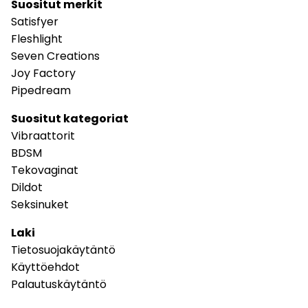
Suositut merkit
Satisfyer
Fleshlight
Seven Creations
Joy Factory
Pipedream
Suositut kategoriat
Vibraattorit
BDSM
Tekovaginat
Dildot
Seksinuket
Laki
Tietosuojakäytäntö
Käyttöehdot
Palautuskäytäntö