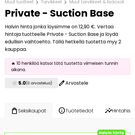
chevron_right
chevron_right
Muut tuotteet
Tarvikkeet
Muut tarvikkeet & lisäosat
Private - Suction Base
Halvin hinta jonka löysimme on 12,90 €. Vertaa
hintoja tuotteelle Private - Suction Base ja löydä
edullisin vaihtoehto. Tällä hetkellä tuotetta myy 2
kauppaa.
🔥 10 henkilöä katsoi tätä tuotetta viimeisen tunnin
aikana.
star
edit
5.0
Arvostele
(0 arvostelua)
info
insights
shopping_bag
Tuotetiedot
Hintahisto
Seksikaupat
Halvin hinta