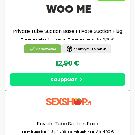
Private Tube Suction Base Private Suction Plug
Toimitusaika:
2-3 päivää
Toimitushinta:
Alk. 2,90 €
check
package_2
Varastossa
Anonyymi toimitus
12,90 €
chevron_right
Kauppaan
Private Tube Suction Base
Toimitusaika:
1-3 päivää
Toimitushinta:
Alk. 4,90 €