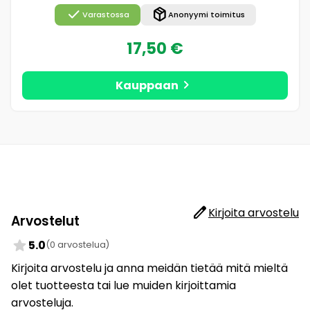
check
package_2
Varastossa
Anonyymi toimitus
17,50 €
chevron_right
Kauppaan
edit
Kirjoita arvostelu
Arvostelut
star
5.0
(0 arvostelua)
Kirjoita arvostelu ja anna meidän tietää mitä mieltä
olet tuotteesta tai lue muiden kirjoittamia
arvosteluja.