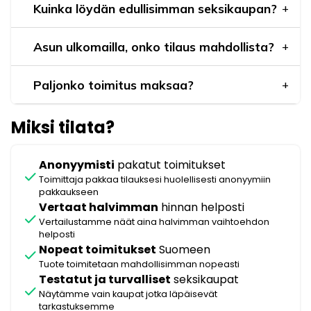
Kuinka löydän edullisimman seksikaupan?
Asun ulkomailla, onko tilaus mahdollista?
Paljonko toimitus maksaa?
Miksi tilata?
Anonyymisti
pakatut toimitukset
check
Toimittaja pakkaa tilauksesi huolellisesti anonyymiin
pakkaukseen
Vertaat halvimman
hinnan helposti
check
Vertailustamme näät aina halvimman vaihtoehdon
helposti
Nopeat toimitukset
Suomeen
check
Tuote toimitetaan mahdollisimman nopeasti
Testatut ja turvalliset
seksikaupat
check
Näytämme vain kaupat jotka läpäisevät
tarkastuksemme