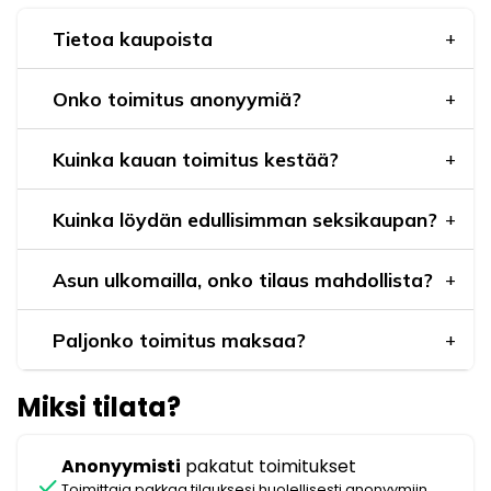
Tietoa kaupoista
Onko toimitus anonyymiä?
Kuinka kauan toimitus kestää?
Kuinka löydän edullisimman seksikaupan?
Asun ulkomailla, onko tilaus mahdollista?
Paljonko toimitus maksaa?
Miksi tilata?
Anonyymisti
pakatut toimitukset
check
Toimittaja pakkaa tilauksesi huolellisesti anonyymiin