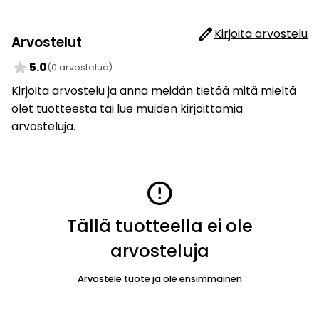
edit
Kirjoita arvostelu
Arvostelut
star
5.0
(0 arvostelua)
Kirjoita arvostelu ja anna meidän tietää mitä mieltä
olet tuotteesta tai lue muiden kirjoittamia
arvosteluja.
error
Tällä tuotteella ei ole
arvosteluja
Arvostele tuote ja ole ensimmäinen