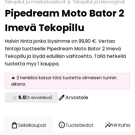
chevron_right
Tekopillut ja masturbaattorit
Tekopillut ja tekovaginat
Pipedream Moto Bator 2
Imevä Tekopillu
Halvin hinta jonka löysimme on 99,90 €. Vertaa
hintoja tuotteelle Pipedream Moto Bator 2 Imevä
Tekopillu ja löydä edullisin vaihtoehto. Tällä hetkellä
tuotetta myy 1 kauppa.
🔥 3 henkilöä katsoi tätä tuotetta viimeisen tunnin
aikana.
star
edit
5.0
Arvostele
(0 arvostelua)
info
insights
shopping_bag
Tuotetiedot
Hintahisto
Seksikaupat