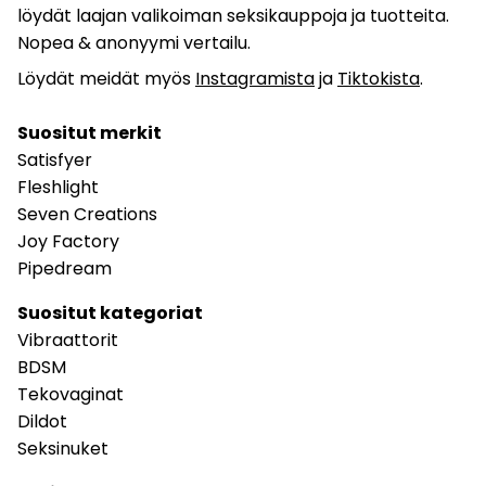
löydät laajan valikoiman seksikauppoja ja tuotteita.
Nopea & anonyymi vertailu.
Löydät meidät myös
Instagramista
ja
Tiktokista
.
Suositut merkit
Satisfyer
Fleshlight
Seven Creations
Joy Factory
Pipedream
Suositut kategoriat
Vibraattorit
BDSM
Tekovaginat
Dildot
Seksinuket