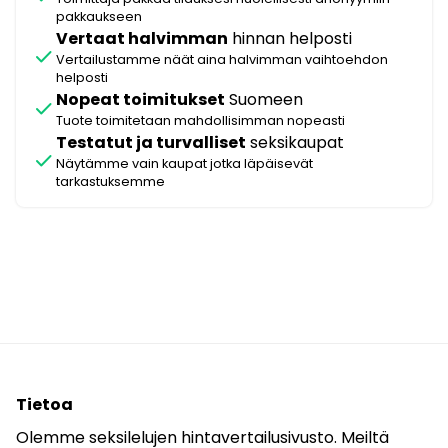
pakkaukseen
Vertaat halvimman
hinnan helposti
check
Vertailustamme näät aina halvimman vaihtoehdon
helposti
Nopeat toimitukset
Suomeen
check
Tuote toimitetaan mahdollisimman nopeasti
Testatut ja turvalliset
seksikaupat
check
Näytämme vain kaupat jotka läpäisevät
tarkastuksemme
Tietoa
Olemme seksilelujen hintavertailusivusto. Meiltä