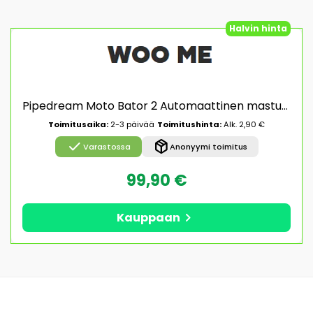
Halvin hinta
Pipedream Moto Bator 2 Automaattinen masturbaattori
Toimitusaika:
2-3 päivää
Toimitushinta:
Alk. 2,90 €
check
package_2
Varastossa
Anonyymi toimitus
99,90 €
chevron_right
Kauppaan