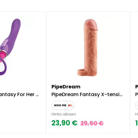
PipeDream
er - Her Ultimate Pleasure
PipeDream Fantasy X-tensions, penissukka kivesrenkaalla
P
Hinta alkaen
H
23,90 €
29,50 €