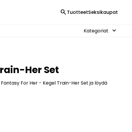
search
Tuotteet
Seksikaupat
keyboard_arrow_down
Kategoriat
rain-Her Set
 Fantasy For Her - Kegel Train-Her Set ja löydä