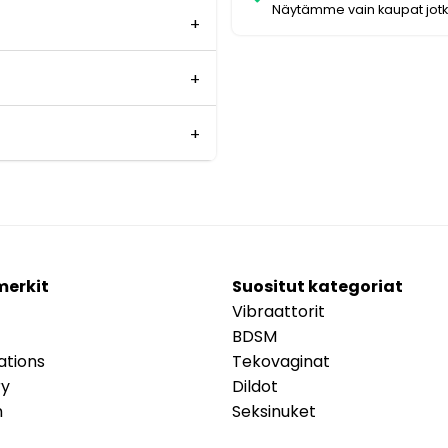
Näytämme vain kaupat jot
merkit
Suositut kategoriat
Vibraattorit
BDSM
ations
Tekovaginat
ry
Dildot
m
Seksinuket