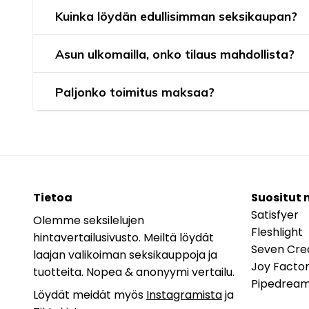
Kuinka löydän edullisimman seksikaupan?
Asun ulkomailla, onko tilaus mahdollista?
Paljonko toimitus maksaa?
Tietoa
Suositut 
Satisfyer
Olemme seksilelujen
Fleshlight
hintavertailusivusto. Meiltä löydät
Seven Cre
laajan valikoiman seksikauppoja ja
Joy Facto
tuotteita. Nopea & anonyymi vertailu.
Pipedrea
Löydät meidät myös
Instagramista
ja