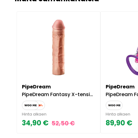
PipeDream
PipeDream
PipeDream Fantasy X-tensions 3" penissukka
PipeDream Fantasy For H
Hinta alkaen
Hinta alkaen
34,90 €
89,90 €
52,50 €