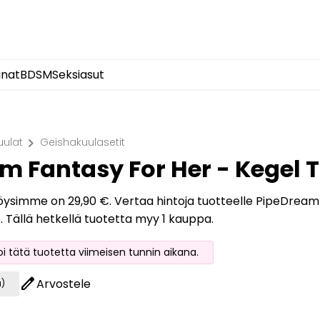
inat
BDSM
Seksiasut
chevron_right
uulat
Geishakuulasetit
m Fantasy For Her - Kegel T
löysimme on 29,90 €. Vertaa hintoja tuotteelle PipeDream
o. Tällä hetkellä tuotetta myy 1 kauppa.
oi tätä tuotetta viimeisen tunnin aikana.
edit
Arvostele
a)