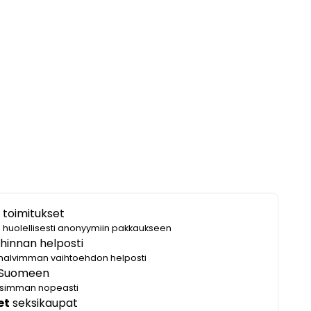
 toimitukset
i huolellisesti anonyymiin pakkaukseen
hinnan helposti
halvimman vaihtoehdon helposti
Suomeen
lisimman nopeasti
et
seksikaupat