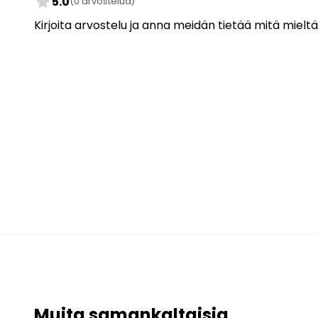
star
5.0
(0 arvostelua)
Kirjoita arvostelu ja anna meidän tietää mitä mieltä
Muita samankaltaisia