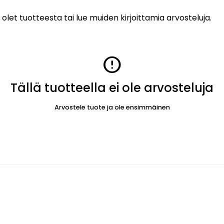
 olet tuotteesta tai lue muiden kirjoittamia arvosteluja.
error
Tällä tuotteella ei ole arvosteluja
Arvostele tuote ja ole ensimmäinen