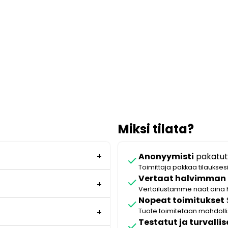
Miksi tilata?
Anonyymisti
pakatut
check
Toimittaja pakkaa tilaukses
Vertaat halvimman
check
Vertailustamme näät aina 
Nopeat toimitukset
check
Tuote toimitetaan mahdol
Testatut ja turvallis
check