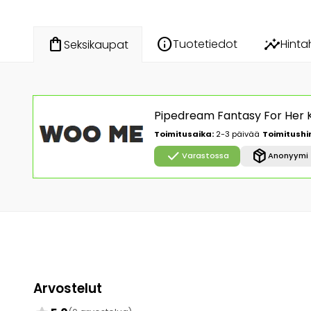
info
insights
shopping_bag
Tuotetiedot
Hinta
Seksikaupat
Pipedream Fantasy For Her K
Toimitusaika:
2-3 päivää
Toimitushi
check
package_2
Varastossa
Anonyymi 
Arvostelut