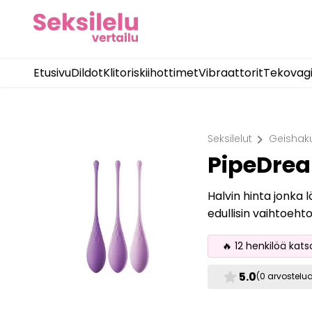
Etusivu
Dildot
Klitoriskiihottimet
Vibraattorit
Tekovag
chevron_right
Seksilelut
Geishak
PipeDrea
Halvin hinta jonka 
edullisin vaihtoeht
🔥 12 henkilöä kats
star
5.0
(0 arvostelu