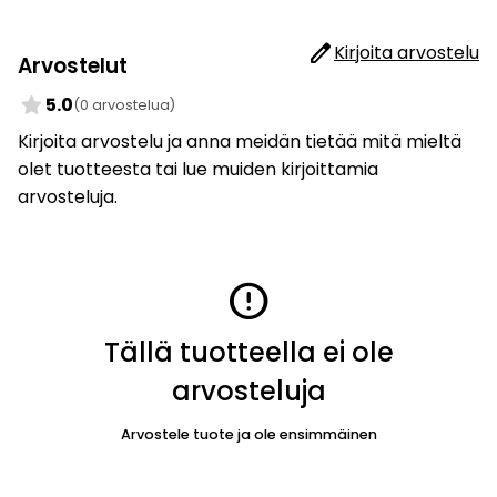
edit
Kirjoita arvostelu
Arvostelut
star
5.0
(0 arvostelua)
Kirjoita arvostelu ja anna meidän tietää mitä mieltä
olet tuotteesta tai lue muiden kirjoittamia
arvosteluja.
error
Tällä tuotteella ei ole
arvosteluja
Arvostele tuote ja ole ensimmäinen