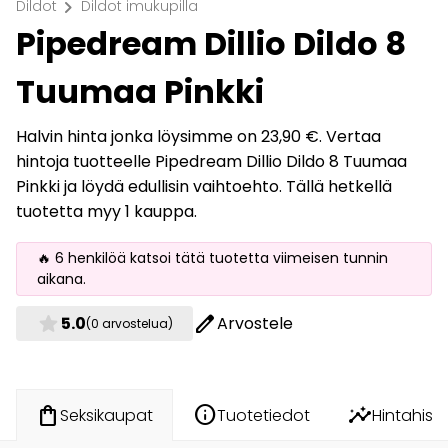
chevron_right
Dildot
Dildot imukupilla
Pipedream Dillio Dildo 8
Tuumaa Pinkki
Halvin hinta jonka löysimme on 23,90 €. Vertaa
hintoja tuotteelle Pipedream Dillio Dildo 8 Tuumaa
Pinkki ja löydä edullisin vaihtoehto. Tällä hetkellä
tuotetta myy 1 kauppa.
🔥 6 henkilöä katsoi tätä tuotetta viimeisen tunnin
aikana.
star
edit
5.0
Arvostele
(0 arvostelua)
info
insights
shopping_bag
Tuotetiedot
Hintahisto
Seksikaupat