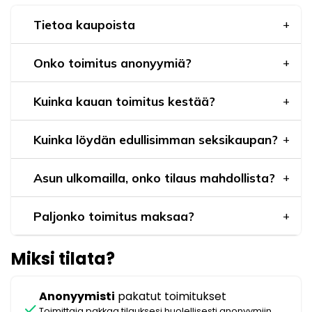
Tietoa kaupoista
Onko toimitus anonyymiä?
Kuinka kauan toimitus kestää?
Kuinka löydän edullisimman seksikaupan?
Asun ulkomailla, onko tilaus mahdollista?
Paljonko toimitus maksaa?
Miksi tilata?
Anonyymisti
pakatut toimitukset
check
Toimittaja pakkaa tilauksesi huolellisesti anonyymiin