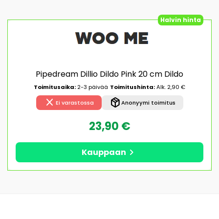
Halvin hinta
Pipedream Dillio Dildo Pink 20 cm Dildo
Toimitusaika:
2-3 päivää
Toimitushinta:
Alk. 2,90 €
close
package_2
Ei varastossa
Anonyymi toimitus
23,90 €
chevron_right
Kauppaan