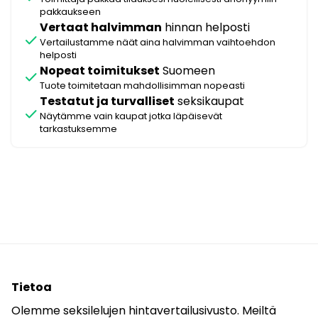
pakkaukseen
Vertaat halvimman
hinnan helposti
check
Vertailustamme näät aina halvimman vaihtoehdon
helposti
Nopeat toimitukset
Suomeen
check
Tuote toimitetaan mahdollisimman nopeasti
Testatut ja turvalliset
seksikaupat
check
Näytämme vain kaupat jotka läpäisevät
tarkastuksemme
Tietoa
Olemme seksilelujen hintavertailusivusto. Meiltä