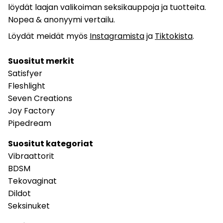
löydät laajan valikoiman seksikauppoja ja tuotteita.
Nopea & anonyymi vertailu.
Löydät meidät myös
Instagramista
ja
Tiktokista
.
Suositut merkit
Satisfyer
Fleshlight
Seven Creations
Joy Factory
Pipedream
Suositut kategoriat
Vibraattorit
BDSM
Tekovaginat
Dildot
Seksinuket