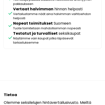
pakkaukseen
Vertaat halvimman
hinnan helposti
check
Vertailustamme näät aina halvimman vaihtoehdon
helposti
Nopeat toimitukset
Suomeen
check
Tuote toimitetaan mahdollisimman nopeasti
Testatut ja turvalliset
seksikaupat
check
Näytämme vain kaupat jotka läpäisevät
tarkastuksemme
Tietoa
Olemme seksilelujen hintavertailusivusto. Meiltä