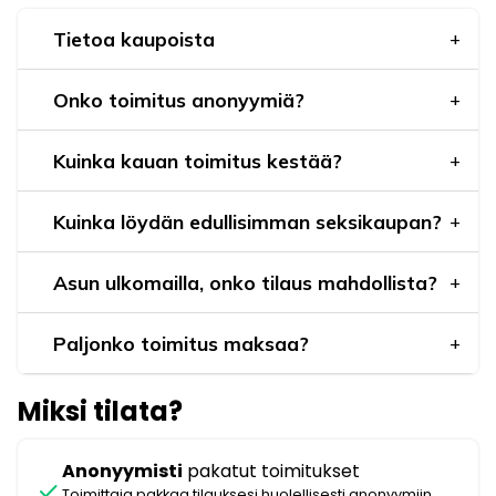
Tietoa kaupoista
Onko toimitus anonyymiä?
Kuinka kauan toimitus kestää?
Kuinka löydän edullisimman seksikaupan?
Asun ulkomailla, onko tilaus mahdollista?
Paljonko toimitus maksaa?
Miksi tilata?
Anonyymisti
pakatut toimitukset
check
Toimittaja pakkaa tilauksesi huolellisesti anonyymiin