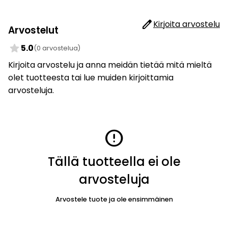
edit
Kirjoita arvostelu
Arvostelut
star
5.0
(0 arvostelua)
Kirjoita arvostelu ja anna meidän tietää mitä mieltä
olet tuotteesta tai lue muiden kirjoittamia
arvosteluja.
error
Tällä tuotteella ei ole
arvosteluja
Arvostele tuote ja ole ensimmäinen