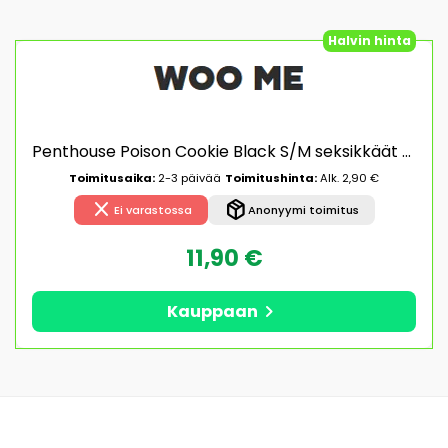
Halvin hinta
Penthouse Poison Cookie Black S/M seksikkäät vaatteet
Toimitusaika:
2-3 päivää
Toimitushinta:
Alk. 2,90 €
close
package_2
Ei varastossa
Anonyymi toimitus
11,90 €
chevron_right
Kauppaan