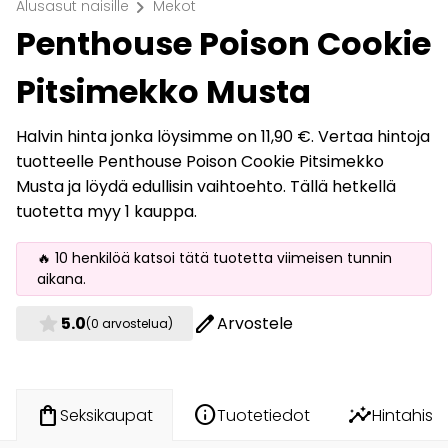
chevron_right
Alusasut naisille
Mekot
Penthouse Poison Cookie
Pitsimekko Musta
Halvin hinta jonka löysimme on 11,90 €. Vertaa hintoja
tuotteelle Penthouse Poison Cookie Pitsimekko
Musta ja löydä edullisin vaihtoehto. Tällä hetkellä
tuotetta myy 1 kauppa.
🔥 10 henkilöä katsoi tätä tuotetta viimeisen tunnin
aikana.
star
edit
5.0
Arvostele
(0 arvostelua)
info
insights
shopping_bag
Tuotetiedot
Hintahisto
Seksikaupat