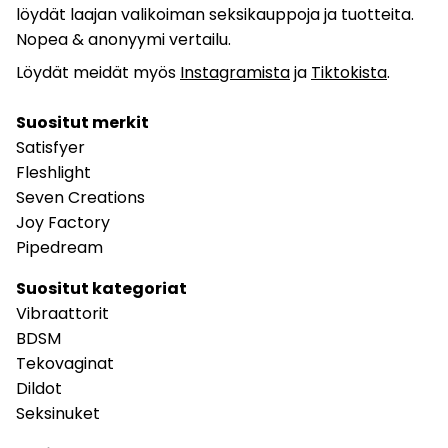
löydät laajan valikoiman seksikauppoja ja tuotteita.
Nopea & anonyymi vertailu.
Löydät meidät myös
Instagramista
ja
Tiktokista
.
Suositut merkit
Satisfyer
Fleshlight
Seven Creations
Joy Factory
Pipedream
Suositut kategoriat
Vibraattorit
BDSM
Tekovaginat
Dildot
Seksinuket