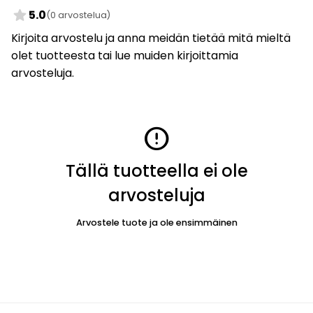
star
5.0
(0 arvostelua)
Kirjoita arvostelu ja anna meidän tietää mitä mieltä
olet tuotteesta tai lue muiden kirjoittamia
arvosteluja.
error
Tällä tuotteella ei ole
arvosteluja
Arvostele tuote ja ole ensimmäinen