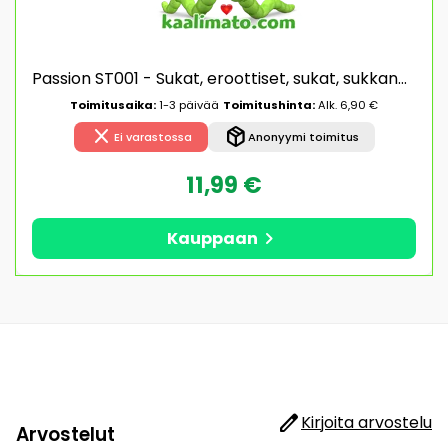
Passion ST001 - Sukat, eroottiset, sukat, sukkanauhaliivi, laadukas, juhlavat
Toimitusaika:
1-3 päivää
Toimitushinta:
Alk. 6,90 €
close
package_2
Ei varastossa
Anonyymi toimitus
11,99 €
chevron_right
Kauppaan
edit
Kirjoita arvostelu
Arvostelut