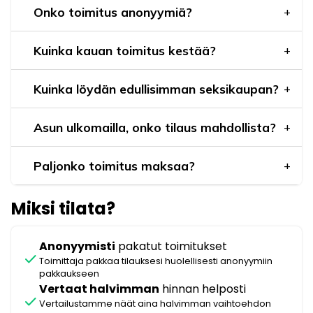
Onko toimitus anonyymiä?
Kuinka kauan toimitus kestää?
Kuinka löydän edullisimman seksikaupan?
Asun ulkomailla, onko tilaus mahdollista?
Paljonko toimitus maksaa?
Miksi tilata?
Anonyymisti
pakatut toimitukset
check
Toimittaja pakkaa tilauksesi huolellisesti anonyymiin
pakkaukseen
Vertaat halvimman
hinnan helposti
check
Vertailustamme näät aina halvimman vaihtoehdon