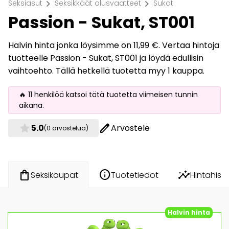
chevron_right
chevron_right
Seksiasut
Seksikkäät alusvaatteet
Sukat
Passion - Sukat, ST001
Halvin hinta jonka löysimme on 11,99 €. Vertaa hintoja
tuotteelle Passion - Sukat, ST001 ja löydä edullisin
vaihtoehto. Tällä hetkellä tuotetta myy 1 kauppa.
🔥 11 henkilöä katsoi tätä tuotetta viimeisen tunnin
aikana.
star
edit
5.0
Arvostele
(0 arvostelua)
info
insights
shopping_bag
Tuotetiedot
Hintahisto
Seksikaupat
Halvin hinta