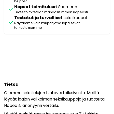
helposti
Nopeat toimitukset
Suomeen
check
Tuote toimitetaan mahdollisimman nopeasti
Testatut ja turvalliset
seksikaupat
check
Näytämme vain kaupat jotka läpäisevät
tarkastuksemme
Tietoa
Olemme seksilelujen hintavertailusivusto. Meiltä
löydät laajan valikoiman seksikauppoja ja tuotteita.
Nopea & anonyymi vertailu.
Löydät meidät myös
Instagramista
ja
Tiktokista
.