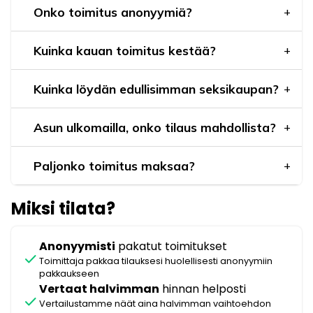
Onko toimitus anonyymiä?
Kuinka kauan toimitus kestää?
Kuinka löydän edullisimman seksikaupan?
Asun ulkomailla, onko tilaus mahdollista?
Paljonko toimitus maksaa?
Miksi tilata?
Anonyymisti
pakatut toimitukset
check
Toimittaja pakkaa tilauksesi huolellisesti anonyymiin
pakkaukseen
Vertaat halvimman
hinnan helposti
check
Vertailustamme näät aina halvimman vaihtoehdon