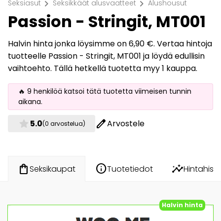
chevron_right
chevron_right
Seksiasut
Seksikkäät alusvaatteet
Alushousut
Passion - Stringit, MT001
Halvin hinta jonka löysimme on 6,90 €. Vertaa hintoja
tuotteelle Passion - Stringit, MT001 ja löydä edullisin
vaihtoehto. Tällä hetkellä tuotetta myy 1 kauppa.
🔥 9 henkilöä katsoi tätä tuotetta viimeisen tunnin
aikana.
star
edit
5.0
Arvostele
(0 arvostelua)
info
insights
shopping_bag
Tuotetiedot
Hintahisto
Seksikaupat
Halvin hinta