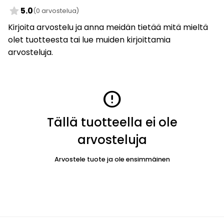
star
5.0
(0 arvostelua)
Kirjoita arvostelu ja anna meidän tietää mitä mieltä
olet tuotteesta tai lue muiden kirjoittamia
arvosteluja.
error
Tällä tuotteella ei ole
arvosteluja
Arvostele tuote ja ole ensimmäinen