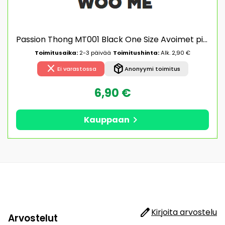
Passion Thong MT001 Black One Size Avoimet pikkuhousut
Toimitusaika:
2-3 päivää
Toimitushinta:
Alk. 2,90 €
close
package_2
Ei varastossa
Anonyymi toimitus
6,90 €
chevron_right
Kauppaan
edit
Kirjoita arvostelu
Arvostelut