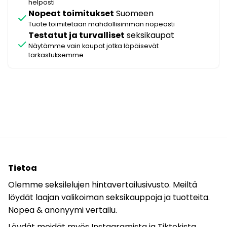
helposti
Nopeat toimitukset
Suomeen
check
Tuote toimitetaan mahdollisimman nopeasti
Testatut ja turvalliset
seksikaupat
check
Näytämme vain kaupat jotka läpäisevät
tarkastuksemme
Tietoa
Olemme seksilelujen hintavertailusivusto. Meiltä
löydät laajan valikoiman seksikauppoja ja tuotteita.
Nopea & anonyymi vertailu.
Löydät meidät myös
Instagramista
ja
Tiktokista
.