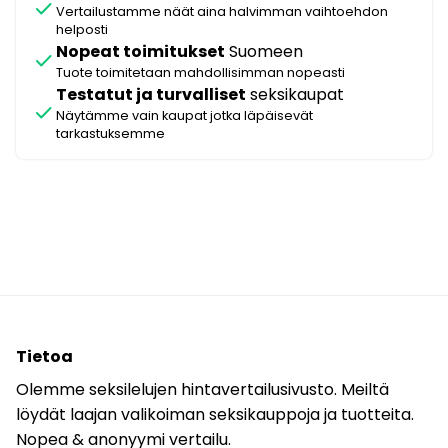
check
Vertailustamme näät aina halvimman vaihtoehdon
helposti
Nopeat toimitukset
Suomeen
check
Tuote toimitetaan mahdollisimman nopeasti
Testatut ja turvalliset
seksikaupat
check
Näytämme vain kaupat jotka läpäisevät
tarkastuksemme
Tietoa
Olemme seksilelujen hintavertailusivusto. Meiltä
löydät laajan valikoiman seksikauppoja ja tuotteita.
Nopea & anonyymi vertailu.