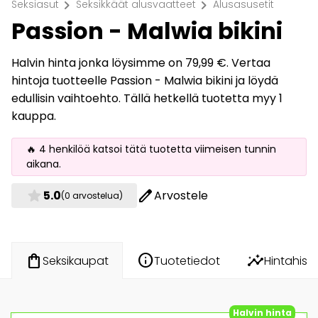
chevron_right
chevron_right
Seksiasut
Seksikkäät alusvaatteet
Alusasusetit
Passion - Malwia bikini
Halvin hinta jonka löysimme on 79,99 €. Vertaa
hintoja tuotteelle Passion - Malwia bikini ja löydä
edullisin vaihtoehto. Tällä hetkellä tuotetta myy 1
kauppa.
🔥 4 henkilöä katsoi tätä tuotetta viimeisen tunnin
aikana.
star
edit
5.0
Arvostele
(0 arvostelua)
info
insights
shopping_bag
Tuotetiedot
Hintahisto
Seksikaupat
Halvin hinta