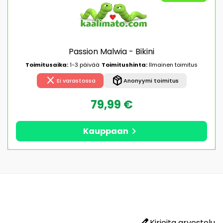
Passion Malwia - Bikini
Toimitusaika:
1-3 päivää
Toimitushinta:
Ilmainen toimitus
close
package_2
Ei varastossa
Anonyymi toimitus
79,99 €
chevron_right
Kauppaan
edit
Kirjoita arvostelu