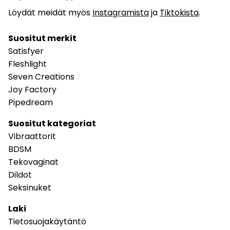
Löydät meidät myös
Instagramista
ja
Tiktokista
.
Suositut merkit
Satisfyer
Fleshlight
Seven Creations
Joy Factory
Pipedream
Suositut kategoriat
Vibraattorit
BDSM
Tekovaginat
Dildot
Seksinuket
Laki
Tietosuojakäytäntö