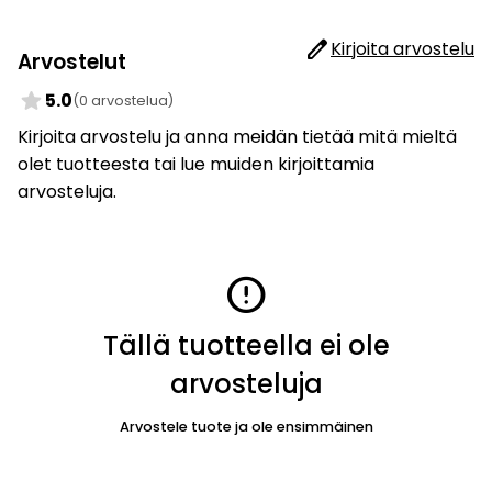
edit
Kirjoita arvostelu
Arvostelut
star
5.0
(0 arvostelua)
Kirjoita arvostelu ja anna meidän tietää mitä mieltä
olet tuotteesta tai lue muiden kirjoittamia
arvosteluja.
error
Tällä tuotteella ei ole
arvosteluja
Arvostele tuote ja ole ensimmäinen