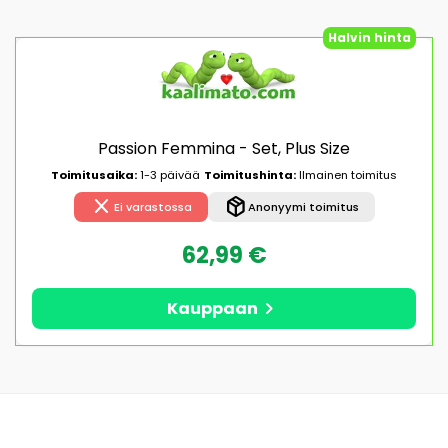
Halvin hinta
Passion Femmina - Set, Plus Size
Toimitusaika:
1-3 päivää
Toimitushinta:
Ilmainen toimitus
close
package_2
Ei varastossa
Anonyymi toimitus
62,99 €
chevron_right
Kauppaan