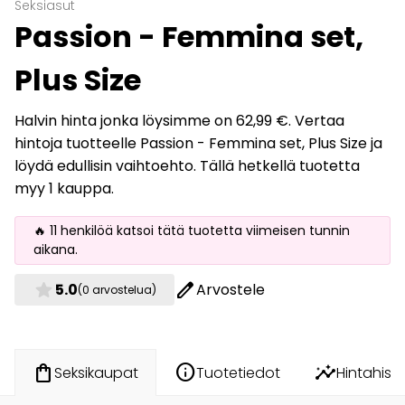
Seksiasut
Passion - Femmina set,
Plus Size
Halvin hinta jonka löysimme on 62,99 €. Vertaa
hintoja tuotteelle Passion - Femmina set, Plus Size ja
löydä edullisin vaihtoehto. Tällä hetkellä tuotetta
myy 1 kauppa.
🔥 11 henkilöä katsoi tätä tuotetta viimeisen tunnin
aikana.
star
edit
5.0
Arvostele
(0 arvostelua)
info
insights
shopping_bag
Tuotetiedot
Hintahisto
Seksikaupat