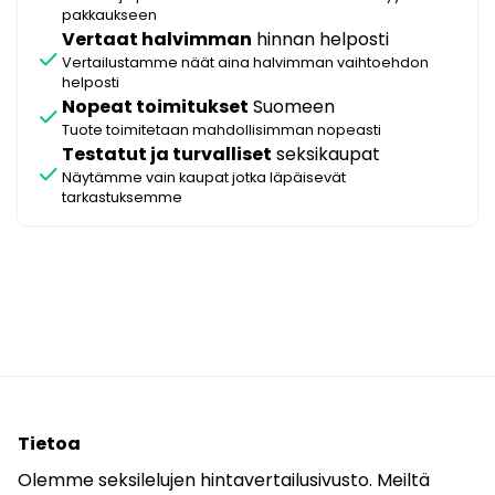
pakkaukseen
Vertaat halvimman
hinnan helposti
check
Vertailustamme näät aina halvimman vaihtoehdon
helposti
Nopeat toimitukset
Suomeen
check
Tuote toimitetaan mahdollisimman nopeasti
Testatut ja turvalliset
seksikaupat
check
Näytämme vain kaupat jotka läpäisevät
tarkastuksemme
Tietoa
Olemme seksilelujen hintavertailusivusto. Meiltä