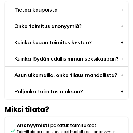
Tietoa kaupoista
Onko toimitus anonyymiä?
Kuinka kauan toimitus kestää?
Kuinka löydän edullisimman seksikaupan?
Asun ulkomailla, onko tilaus mahdollista?
Paljonko toimitus maksaa?
Miksi tilata?
Anonyymisti
pakatut toimitukset
check
Toimittaja pakkaa tilauksesi huolellisesti anonyymiin