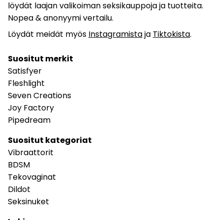
löydät laajan valikoiman seksikauppoja ja tuotteita.
Nopea & anonyymi vertailu.
Löydät meidät myös
Instagramista
ja
Tiktokista
.
Suositut merkit
Satisfyer
Fleshlight
Seven Creations
Joy Factory
Pipedream
Suositut kategoriat
Vibraattorit
BDSM
Tekovaginat
Dildot
Seksinuket