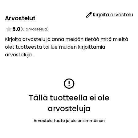
edit
Kirjoita arvostelu
Arvostelut
star
5.0
(0 arvostelua)
Kirjoita arvostelu ja anna meidän tietää mitä mieltä
olet tuotteesta tai lue muiden kirjoittamia
arvosteluja.
error
Tällä tuotteella ei ole
arvosteluja
Arvostele tuote ja ole ensimmäinen