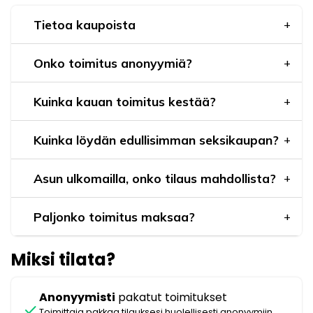
Tietoa kaupoista
Onko toimitus anonyymiä?
Kuinka kauan toimitus kestää?
Kuinka löydän edullisimman seksikaupan?
Asun ulkomailla, onko tilaus mahdollista?
Paljonko toimitus maksaa?
Miksi tilata?
Anonyymisti
pakatut toimitukset
check
Toimittaja pakkaa tilauksesi huolellisesti anonyymiin