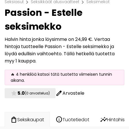
chevron_right
chevron_right
Seksiasut
Seksikkäät alusvaatteet
Seksimekot
Passion - Estelle
seksimekko
Halvin hinta jonka löysimme on 24,99 €. Vertaa
hintoja tuotteelle Passion - Estelle seksimekko ja
löydä edullisin vaihtoehto. Tällä hetkellä tuotetta
myy 1 kauppa.
🔥 4 henkilöä katsoi tätä tuotetta viimeisen tunnin
aikana.
star
edit
5.0
Arvostele
(0 arvostelua)
info
insights
shopping_bag
Tuotetiedot
Hintahisto
Seksikaupat