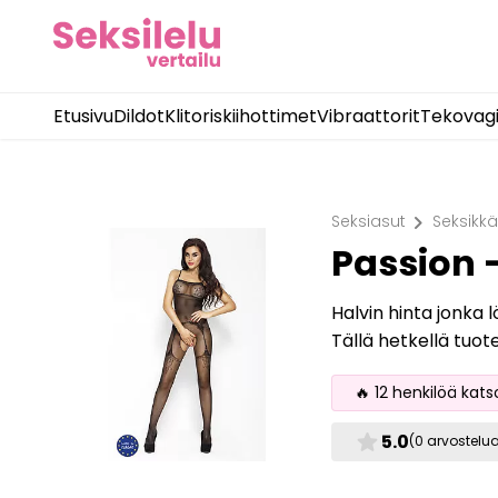
Etusivu
Dildot
Klitoriskiihottimet
Vibraattorit
Tekovag
chevron_right
Seksiasut
Seksikkä
Passion 
Halvin hinta jonka 
Tällä hetkellä tuot
🔥 12 henkilöä kats
star
5.0
(0 arvostelu