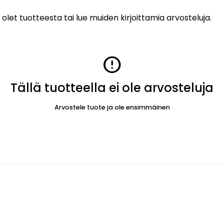
 olet tuotteesta tai lue muiden kirjoittamia arvosteluja.
error
Tällä tuotteella ei ole arvosteluja
Arvostele tuote ja ole ensimmäinen