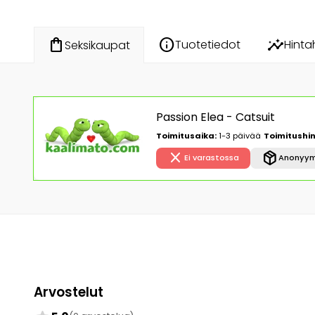
info
insights
shopping_bag
Tuotetiedot
Hinta
Seksikaupat
Passion Elea - Catsuit
Toimitusaika:
1-3 päivää
Toimitushin
close
package_2
Ei varastossa
Anonyym
Arvostelut