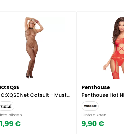
NO:XQSE
Penthouse
O:XQSE Net Catsuit - Musta - L/XL
Penthouse Hot Nightfall Catsuit - M
inta alkaen
Hinta alkaen
11,99 €
9,90 €