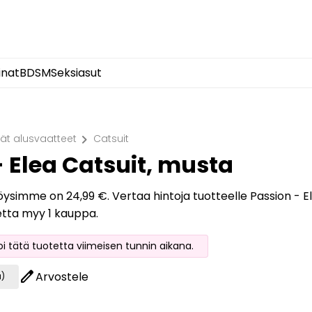
inat
BDSM
Seksiasut
chevron_right
ät alusvaatteet
Catsuit
- Elea Catsuit, musta
löysimme on 24,99 €. Vertaa hintoja tuotteelle Passion - El
etta myy 1 kauppa.
oi tätä tuotetta viimeisen tunnin aikana.
edit
Arvostele
a)