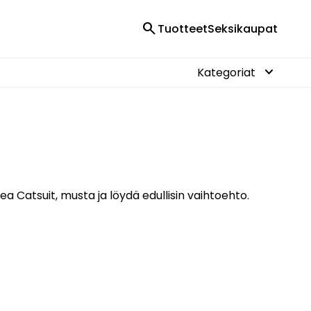
search
Tuotteet
Seksikaupat
keyboard_arrow_down
Kategoriat
ea Catsuit, musta ja löydä edullisin vaihtoehto.