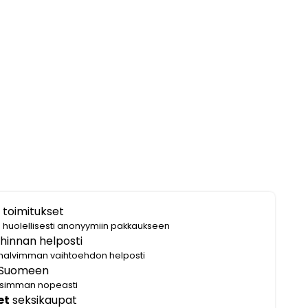
 toimitukset
i huolellisesti anonyymiin pakkaukseen
hinnan helposti
halvimman vaihtoehdon helposti
Suomeen
lisimman nopeasti
et
seksikaupat