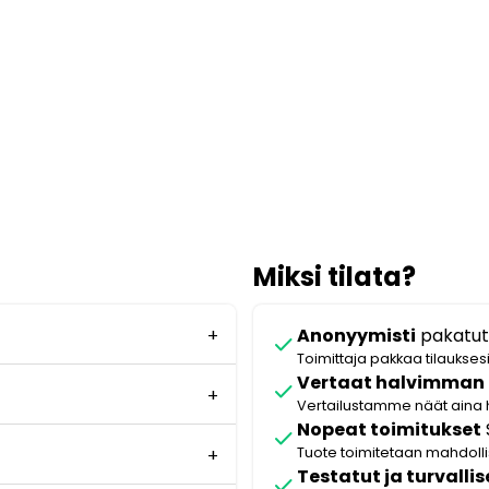
Miksi tilata?
Anonyymisti
pakatut
check
Toimittaja pakkaa tilaukses
Vertaat halvimman
check
Vertailustamme näät aina 
Nopeat toimitukset
check
Tuote toimitetaan mahdol
Testatut ja turvallis
check