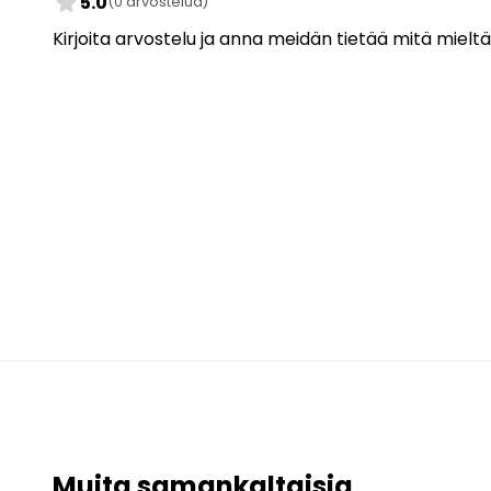
star
5.0
(0 arvostelua)
Kirjoita arvostelu ja anna meidän tietää mitä mieltä
Muita samankaltaisia