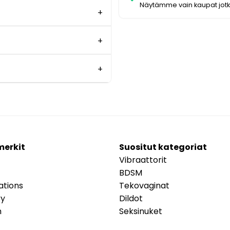
Näytämme vain kaupat jot
merkit
Suositut kategoriat
Vibraattorit
BDSM
ations
Tekovaginat
ry
Dildot
m
Seksinuket