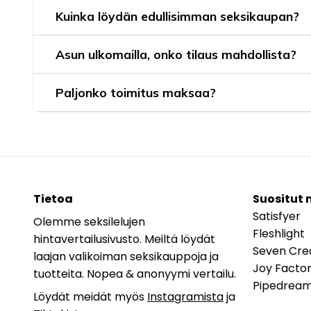
Kuinka löydän edullisimman seksikaupan?
Asun ulkomailla, onko tilaus mahdollista?
Paljonko toimitus maksaa?
Tietoa
Suositut 
Satisfyer
Olemme seksilelujen
Fleshlight
hintavertailusivusto. Meiltä löydät
Seven Cre
laajan valikoiman seksikauppoja ja
Joy Facto
tuotteita. Nopea & anonyymi vertailu.
Pipedrea
Löydät meidät myös
Instagramista
ja