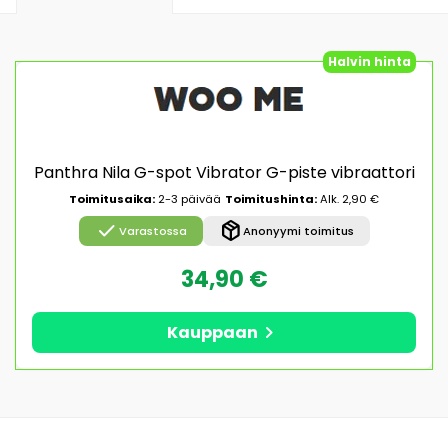
Halvin hinta
Panthra Nila G-spot Vibrator G-piste vibraattori
Toimitusaika:
2-3 päivää
Toimitushinta:
Alk. 2,90 €
check
package_2
Varastossa
Anonyymi toimitus
34,90 €
chevron_right
Kauppaan