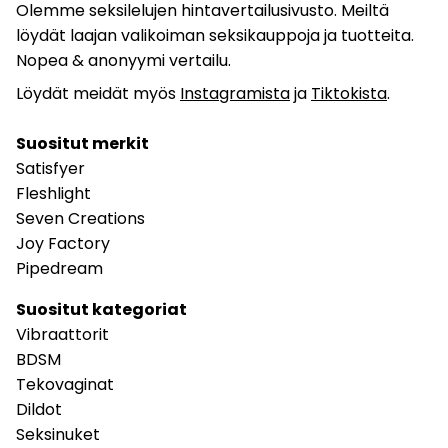
Olemme seksilelujen hintavertailusivusto. Meiltä
löydät laajan valikoiman seksikauppoja ja tuotteita.
Nopea & anonyymi vertailu.
Löydät meidät myös
Instagramista
ja
Tiktokista
.
Suositut merkit
Satisfyer
Fleshlight
Seven Creations
Joy Factory
Pipedream
Suositut kategoriat
Vibraattorit
BDSM
Tekovaginat
Dildot
Seksinuket