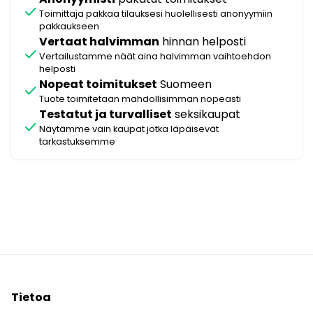
check
Toimittaja pakkaa tilauksesi huolellisesti anonyymiin
pakkaukseen
Vertaat halvimman
hinnan helposti
check
Vertailustamme näät aina halvimman vaihtoehdon
helposti
Nopeat toimitukset
Suomeen
check
Tuote toimitetaan mahdollisimman nopeasti
Testatut ja turvalliset
seksikaupat
check
Näytämme vain kaupat jotka läpäisevät
tarkastuksemme
Tietoa