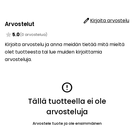
edit
Kirjoita arvostelu
Arvostelut
star
5.0
(0 arvostelua)
Kirjoita arvostelu ja anna meidän tietää mitä mieltä
olet tuotteesta tai lue muiden kirjoittamia
arvosteluja.
error
Tällä tuotteella ei ole
arvosteluja
Arvostele tuote ja ole ensimmäinen