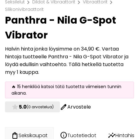
chevron_right
chevron_right
chevron_right
Seksilelut
Dildot & Vibraattorit
Vibraattorit
Silikonivibraattorit
Panthra - Nila G-Spot
Vibrator
Halvin hinta jonka löysimme on 34,90 €. Vertaa
hintoja tuotteelle Panthra - Nila G-Spot Vibrator ja
löydä edullisin vaihtoehto. Tällä hetkellä tuotetta
myy 1 kauppa.
🔥 15 henkilöä katsoi tätä tuotetta viimeisen tunnin
aikana.
star
edit
5.0
Arvostele
(0 arvostelua)
info
insights
shopping_bag
Tuotetiedot
Hintahisto
Seksikaupat