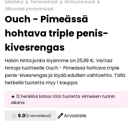
chevron_right
chevron_right
chevron_right
Seksilelut
Penisrenkaat
Kiristysrenkaat
Silikoniset penisrenkaat
Ouch - Pimeässä
hohtava triple penis-
kivesrengas
Halvin hinta jonka löysimme on 25,99 €. Vertaa
hintoja tuotteelle Ouch - Pimeässä hohtava triple
penis-kivesrengas ja löydä edullisin vaihtoehto. Tällä
hetkellä tuotetta myy 1 kauppa.
🔥 12 henkilöä katsoi tätä tuotetta viimeisen tunnin
aikana.
star
edit
5.0
Arvostele
(0 arvostelua)