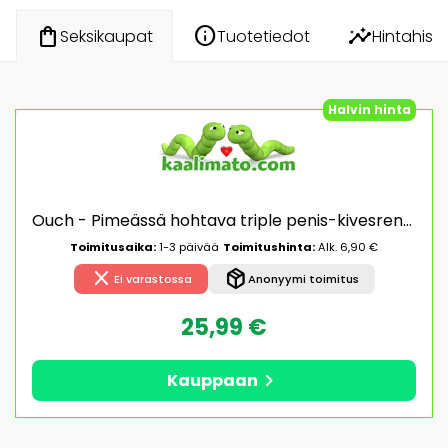
info
insights
shopping_bag
Tuotetiedot
Hintahisto
Seksikaupat
Halvin hinta
Ouch - Pimeässä hohtava triple penis-kivesrengas, joustava, silikoninen, venyvä, kestävä, hygieeninen, tukee erektiota
Toimitusaika:
1-3 päivää
Toimitushinta:
Alk. 6,90 €
close
package_2
Ei varastossa
Anonyymi toimitus
25,99 €
chevron_right
Kauppaan