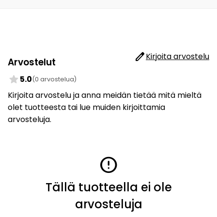
edit
Kirjoita arvostelu
Arvostelut
star
5.0
(0 arvostelua)
Kirjoita arvostelu ja anna meidän tietää mitä mieltä
olet tuotteesta tai lue muiden kirjoittamia
arvosteluja.
error
Tällä tuotteella ei ole
arvosteluja