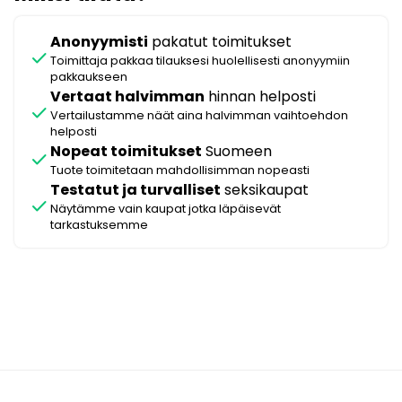
Anonyymisti
pakatut toimitukset
check
Toimittaja pakkaa tilauksesi huolellisesti anonyymiin
pakkaukseen
Vertaat halvimman
hinnan helposti
check
Vertailustamme näät aina halvimman vaihtoehdon
helposti
Nopeat toimitukset
Suomeen
check
Tuote toimitetaan mahdollisimman nopeasti
Testatut ja turvalliset
seksikaupat
check
Näytämme vain kaupat jotka läpäisevät
tarkastuksemme