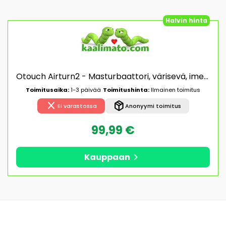
Halvin hinta
Otouch Airturn2 - Masturbaattori, värisevä, imevä, lämpötoiminnolla, ladattava, silikoninen
Toimitusaika:
1-3 päivää
Toimitushinta:
Ilmainen toimitus
close
package_2
Ei varastossa
Anonyymi toimitus
99,99 €
chevron_right
Kauppaan