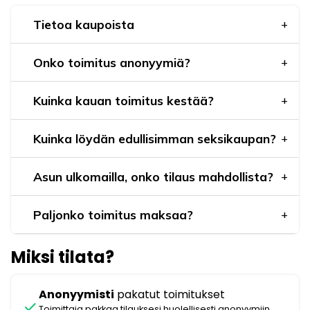
Tietoa kaupoista
Onko toimitus anonyymiä?
Kuinka kauan toimitus kestää?
Kuinka löydän edullisimman seksikaupan?
Asun ulkomailla, onko tilaus mahdollista?
Paljonko toimitus maksaa?
Miksi tilata?
Anonyymisti
pakatut toimitukset
check
Toimittaja pakkaa tilauksesi huolellisesti anonyymiin