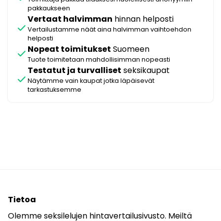
pakkaukseen
Vertaat halvimman
hinnan helposti
check
Vertailustamme näät aina halvimman vaihtoehdon
helposti
Nopeat toimitukset
Suomeen
check
Tuote toimitetaan mahdollisimman nopeasti
Testatut ja turvalliset
seksikaupat
check
Näytämme vain kaupat jotka läpäisevät
tarkastuksemme
Tietoa
Olemme seksilelujen hintavertailusivusto. Meiltä