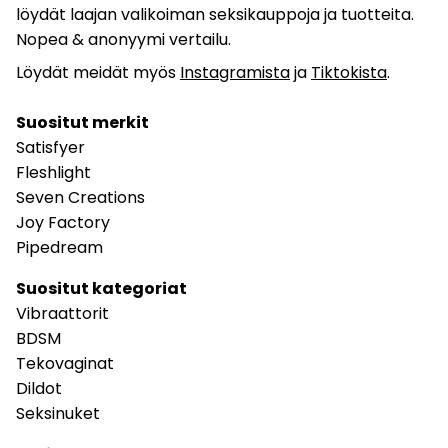
löydät laajan valikoiman seksikauppoja ja tuotteita.
Nopea & anonyymi vertailu.
Löydät meidät myös
Instagramista
ja
Tiktokista
.
Suositut merkit
Satisfyer
Fleshlight
Seven Creations
Joy Factory
Pipedream
Suositut kategoriat
Vibraattorit
BDSM
Tekovaginat
Dildot
Seksinuket