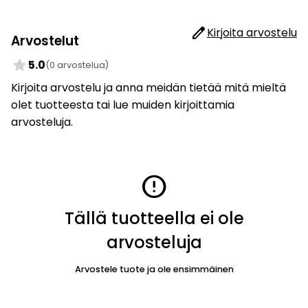
edit
Kirjoita arvostelu
Arvostelut
star
5.0
(0 arvostelua)
Kirjoita arvostelu ja anna meidän tietää mitä mieltä
olet tuotteesta tai lue muiden kirjoittamia
arvosteluja.
error
Tällä tuotteella ei ole
arvosteluja
Arvostele tuote ja ole ensimmäinen