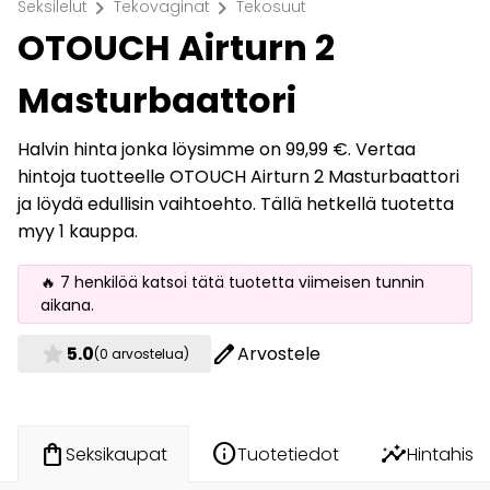
chevron_right
chevron_right
Seksilelut
Tekovaginat
Tekosuut
OTOUCH Airturn 2
Masturbaattori
Halvin hinta jonka löysimme on 99,99 €. Vertaa
hintoja tuotteelle OTOUCH Airturn 2 Masturbaattori
ja löydä edullisin vaihtoehto. Tällä hetkellä tuotetta
myy 1 kauppa.
🔥 7 henkilöä katsoi tätä tuotetta viimeisen tunnin
aikana.
star
edit
5.0
Arvostele
(0 arvostelua)
info
insights
shopping_bag
Tuotetiedot
Hintahisto
Seksikaupat