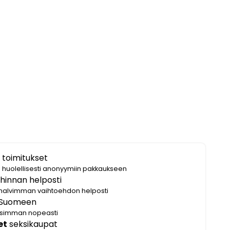
 toimitukset
i huolellisesti anonyymiin pakkaukseen
hinnan helposti
halvimman vaihtoehdon helposti
Suomeen
lisimman nopeasti
et
seksikaupat