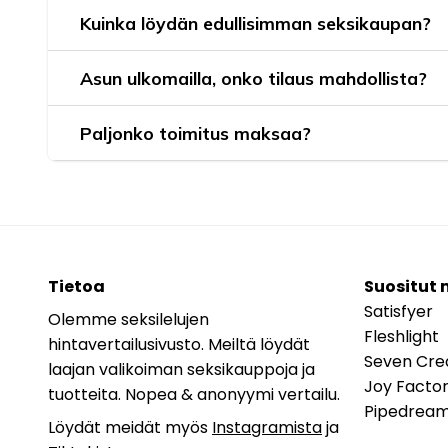
Kuinka löydän edullisimman seksikaupan?
Asun ulkomailla, onko tilaus mahdollista?
Paljonko toimitus maksaa?
Tietoa
Suositut 
Satisfyer
Olemme seksilelujen
Fleshlight
hintavertailusivusto. Meiltä löydät
Seven Cre
laajan valikoiman seksikauppoja ja
Joy Facto
tuotteita. Nopea & anonyymi vertailu.
Pipedrea
Löydät meidät myös
Instagramista
ja