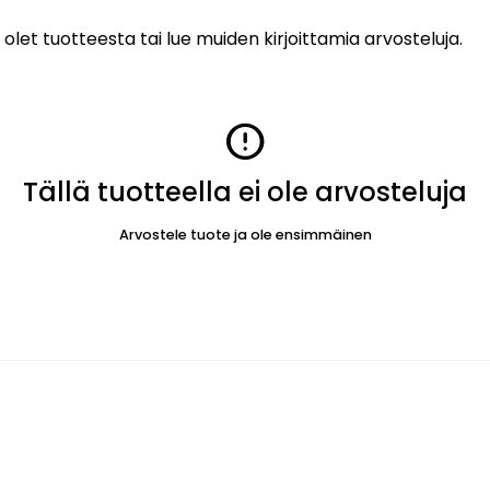
 olet tuotteesta tai lue muiden kirjoittamia arvosteluja.
error
Tällä tuotteella ei ole arvosteluja
Arvostele tuote ja ole ensimmäinen