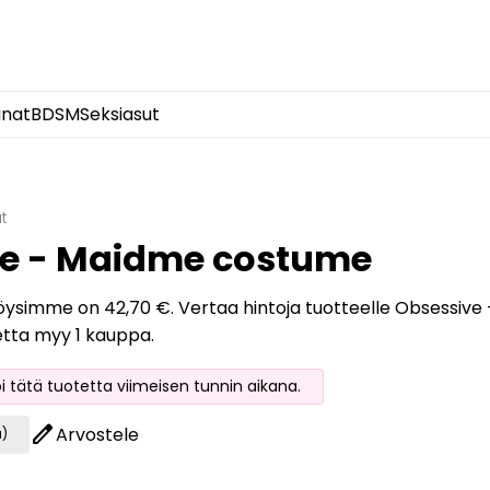
inat
BDSM
Seksiasut
t
ve - Maidme costume
löysimme on 42,70 €. Vertaa hintoja tuotteelle Obsessive 
etta myy 1 kauppa.
oi tätä tuotetta viimeisen tunnin aikana.
edit
Arvostele
a)