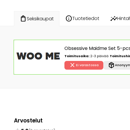
info
insights
shopping_bag
Tuotetiedot
Hinta
Seksikaupat
Obsessive Maidme Set 5-pcs 
Toimitusaika:
2-3 päivää
Toimitushi
close
package_2
Ei varastossa
Anonyym
Arvostelut