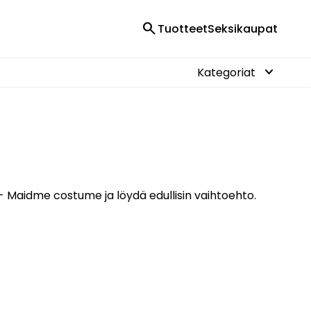
search
Tuotteet
Seksikaupat
keyboard_arrow_down
Kategoriat
- Maidme costume ja löydä edullisin vaihtoehto.