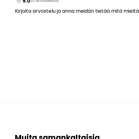
star
5.0
(0 arvostelua)
Kirjoita arvostelu ja anna meidän tietää mitä mieltä
Muita samankaltaisia