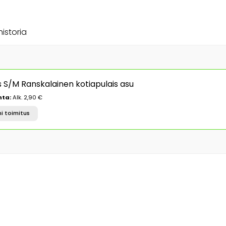
historia
S/M Ranskalainen kotiapulais asu
nta:
Alk. 2,90 €
i toimitus