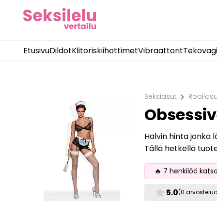
Etusivu
Dildot
Klitoriskiihottimet
Vibraattorit
Tekovag
chevron_right
Seksiasut
Rooliasu
Obsessi
Halvin hinta jonka 
Tällä hetkellä tuot
🔥 7 henkilöä kats
star
5.0
(0 arvostelu