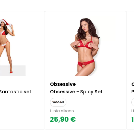
Obsessive
Santastic set
Obsessive - Spicy Set
P
Hinta alkaen
H
25,90 €