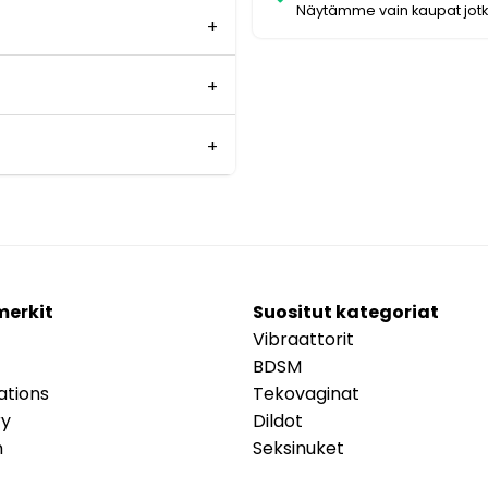
Näytämme vain kaupat jot
merkit
Suositut kategoriat
Vibraattorit
BDSM
ations
Tekovaginat
ry
Dildot
m
Seksinuket