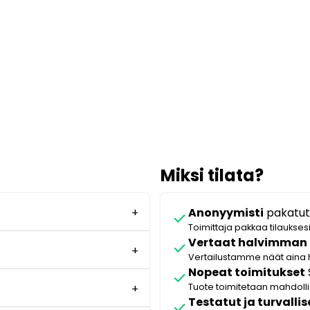
Miksi tilata?
Anonyymisti
pakatut
check
Toimittaja pakkaa tilaukses
Vertaat halvimman
check
Vertailustamme näät aina 
Nopeat toimitukset
check
Tuote toimitetaan mahdol
Testatut ja turvallis
check