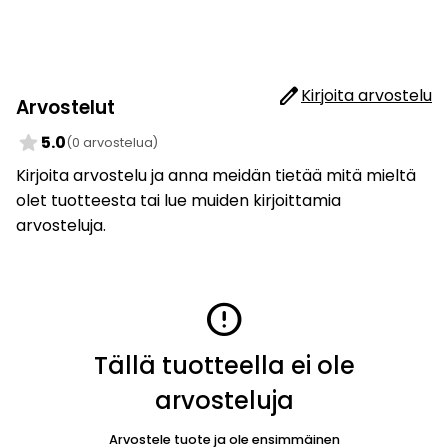
edit
Kirjoita arvostelu
Arvostelut
star
5.0
(0 arvostelua)
Kirjoita arvostelu ja anna meidän tietää mitä mieltä
olet tuotteesta tai lue muiden kirjoittamia
arvosteluja.
error
Tällä tuotteella ei ole
arvosteluja
Arvostele tuote ja ole ensimmäinen