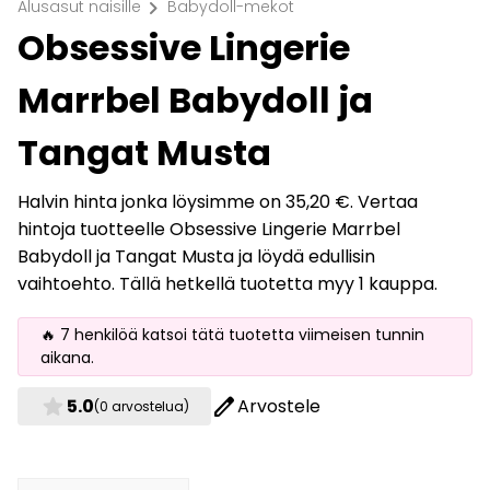
chevron_right
Alusasut naisille
Babydoll-mekot
Obsessive Lingerie
Marrbel Babydoll ja
Tangat Musta
Halvin hinta jonka löysimme on 35,20 €. Vertaa
hintoja tuotteelle Obsessive Lingerie Marrbel
Babydoll ja Tangat Musta ja löydä edullisin
vaihtoehto. Tällä hetkellä tuotetta myy 1 kauppa.
🔥 7 henkilöä katsoi tätä tuotetta viimeisen tunnin
aikana.
star
edit
5.0
Arvostele
(0 arvostelua)