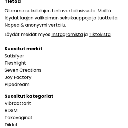
Tietoa
Olemme seksilelujen hintavertailusivusto. Meiltä
löydät laajan valikoiman seksikauppoja ja tuotteita.
Nopea & anonyymi vertailu.
Löydät meidät myös
Instagramista
ja
Tiktokista
.
Suositut merkit
Satisfyer
Fleshlight
Seven Creations
Joy Factory
Pipedream
Suositut kategoriat
Vibraattorit
BDSM
Tekovaginat
Dildot