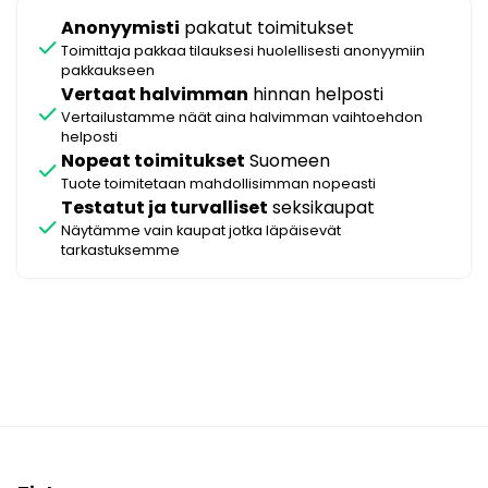
Anonyymisti
pakatut toimitukset
check
Toimittaja pakkaa tilauksesi huolellisesti anonyymiin
pakkaukseen
Vertaat halvimman
hinnan helposti
check
Vertailustamme näät aina halvimman vaihtoehdon
helposti
Nopeat toimitukset
Suomeen
check
Tuote toimitetaan mahdollisimman nopeasti
Testatut ja turvalliset
seksikaupat
check
Näytämme vain kaupat jotka läpäisevät
tarkastuksemme