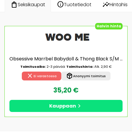
info
insights
shopping_bag
Tuotetiedot
Hintahisto
Seksikaupat
Halvin hinta
Obsessive Marrbel Babydoll & Thong Black S/M Babydoll alusvaatteet
Toimitusaika:
2-3 päivää
Toimitushinta:
Alk. 2,90 €
close
package_2
Ei varastossa
Anonyymi toimitus
35,20 €
chevron_right
Kauppaan