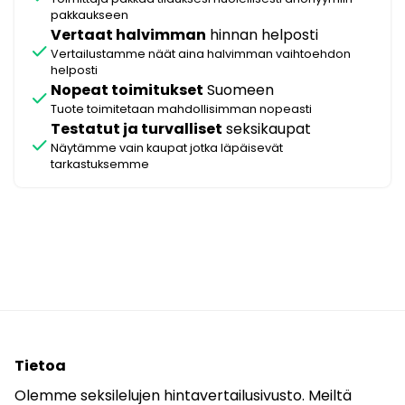
pakkaukseen
Vertaat halvimman
hinnan helposti
check
Vertailustamme näät aina halvimman vaihtoehdon
helposti
Nopeat toimitukset
Suomeen
check
Tuote toimitetaan mahdollisimman nopeasti
Testatut ja turvalliset
seksikaupat
check
Näytämme vain kaupat jotka läpäisevät
tarkastuksemme
Tietoa
Olemme seksilelujen hintavertailusivusto. Meiltä