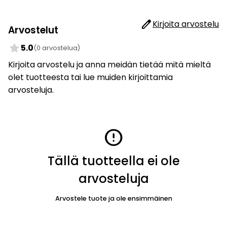
edit
Kirjoita arvostelu
Arvostelut
star
5.0
(0 arvostelua)
Kirjoita arvostelu ja anna meidän tietää mitä mieltä
olet tuotteesta tai lue muiden kirjoittamia
arvosteluja.
error
Tällä tuotteella ei ole
arvosteluja
Arvostele tuote ja ole ensimmäinen