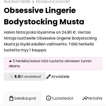
chevron_right
Alusasut naisille
Kissapuvut ja bodyt
Obsessive Lingerie
Bodystocking Musta
Halvin hinta jonka löysimme on 24,90 €. Vertaa
hintoja tuotteelle Obsessive Lingerie Bodystocking
Musta ja löydä edullisin vaihtoehto. Tällä hetkellä
tuotetta myy 1 kauppa.
🔥 5 henkilöä katsoi tätä tuotetta viimeisen tunnin
aikana.
star
edit
5.0
Arvostele
(0 arvostelua)
info
insights
shopping_bag
Tuotetiedot
Hintahisto
Seksikaupat