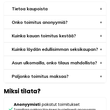
Tietoa kaupoista
Onko toimitus anonyymiä?
Kuinka kauan toimitus kestää?
Kuinka löydän edullisimman seksikaupan?
Asun ulkomailla, onko tilaus mahdollista?
Paljonko toimitus maksaa?
Miksi tilata?
Anonyymisti
pakatut toimitukset
check
Toimittaja pakkaa tilauksesi huolellisesti anonyymiin