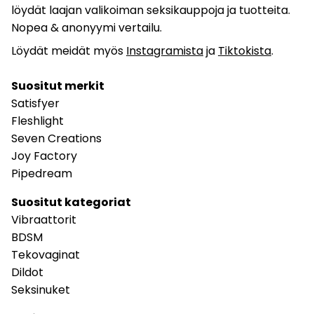
löydät laajan valikoiman seksikauppoja ja tuotteita.
Nopea & anonyymi vertailu.
Löydät meidät myös
Instagramista
ja
Tiktokista
.
Suositut merkit
Satisfyer
Fleshlight
Seven Creations
Joy Factory
Pipedream
Suositut kategoriat
Vibraattorit
BDSM
Tekovaginat
Dildot
Seksinuket