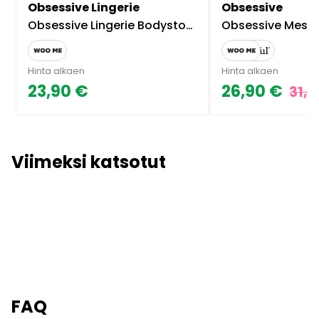
Obsessive Lingerie
Obsessive
Obsessive Lingerie Bodystocking Musta S-L
Obsessive Mesh Haaraton Bodyst
Hinta alkaen
Hinta alkaen
23,90 €
26,90 €
31,9
Viimeksi katsotut
FAQ