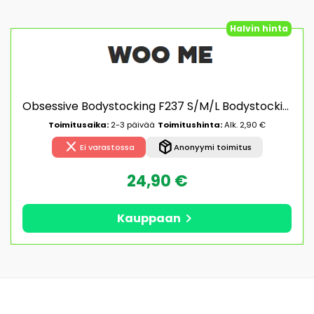
Halvin hinta
Obsessive Bodystocking F237 S/M/L Bodystocking
Toimitusaika:
2-3 päivää
Toimitushinta:
Alk. 2,90 €
close
package_2
Ei varastossa
Anonyymi toimitus
24,90 €
chevron_right
Kauppaan