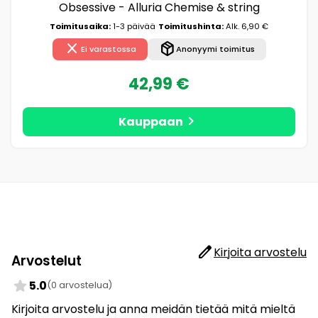
Obsessive - Alluria Chemise & string
Toimitusaika:
1-3 päivää
Toimitushinta:
Alk. 6,90 €
close
package_2
Ei varastossa
Anonyymi toimitus
42,99 €
chevron_right
Kauppaan
edit
Kirjoita arvostelu
Arvostelut
star
5.0
(0 arvostelua)
Kirjoita arvostelu ja anna meidän tietää mitä mieltä