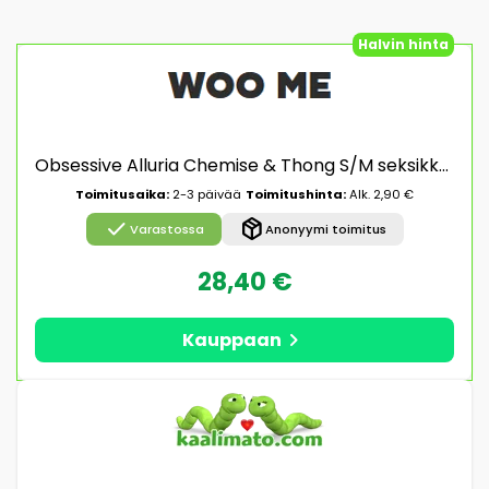
Halvin hinta
Obsessive Alluria Chemise & Thong S/M seksikkäät alusvaatteet
Toimitusaika:
2-3 päivää
Toimitushinta:
Alk. 2,90 €
check
package_2
Varastossa
Anonyymi toimitus
28,40 €
chevron_right
Kauppaan