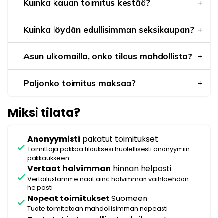
Kuinka kauan toimitus kestää?
Kuinka löydän edullisimman seksikaupan?
Asun ulkomailla, onko tilaus mahdollista?
Paljonko toimitus maksaa?
Miksi tilata?
Anonyymisti
pakatut toimitukset
check
Toimittaja pakkaa tilauksesi huolellisesti anonyymiin
pakkaukseen
Vertaat halvimman
hinnan helposti
check
Vertailustamme näät aina halvimman vaihtoehdon
helposti
Nopeat toimitukset
Suomeen
check
Tuote toimitetaan mahdollisimman nopeasti