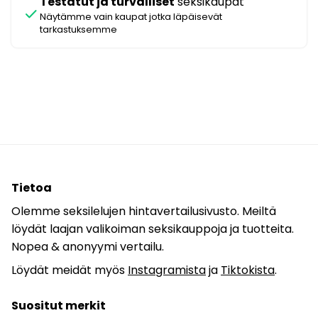
Testatut ja turvalliset
seksikaupat
check
Näytämme vain kaupat jotka läpäisevät
tarkastuksemme
Tietoa
Olemme seksilelujen hintavertailusivusto. Meiltä
löydät laajan valikoiman seksikauppoja ja tuotteita.
Nopea & anonyymi vertailu.
Löydät meidät myös
Instagramista
ja
Tiktokista
.
Suositut merkit