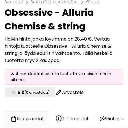
chevron_right
chevron_right
Seksiasut
Seksikkäät alusvaatteet
Yöasut
Obsessive - Alluria
Chemise & string
Halvin hinta jonka löysimme on 28,40 €. Vertaa
hintoja tuotteelle Obsessive - Alluria Chemise &
string ja löydä edullisin vaihtoehto. Tällä hetkellä
tuotetta myy 2 kauppaa.
🔥 4 henkilöä katsoi tätä tuotetta viimeisen tunnin
aikana.
star
edit
5.0
Arvostele
(0 arvostelua)
info
insights
shopping_bag
Tuotetiedot
Hintahisto
Seksikaupat