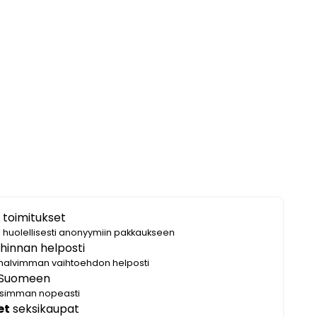
 toimitukset
i huolellisesti anonyymiin pakkaukseen
hinnan helposti
halvimman vaihtoehdon helposti
Suomeen
lisimman nopeasti
et
seksikaupat