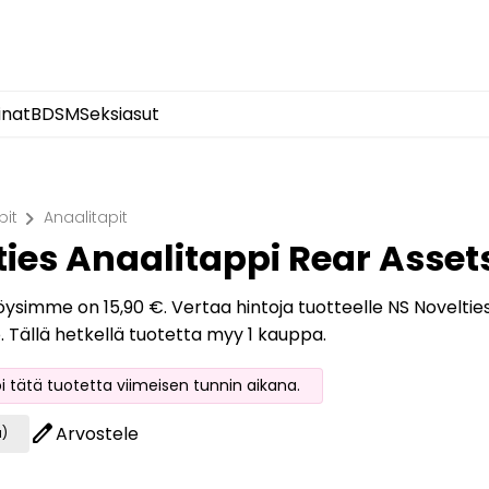
inat
BDSM
Seksiasut
chevron_right
pit
Anaalitapit
ties Anaalitappi Rear Asse
löysimme on 15,90 €. Vertaa hintoja tuotteelle NS Noveltie
o. Tällä hetkellä tuotetta myy 1 kauppa.
oi tätä tuotetta viimeisen tunnin aikana.
edit
Arvostele
a)