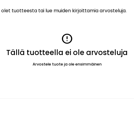
 olet tuotteesta tai lue muiden kirjoittamia arvosteluja.
error
Tällä tuotteella ei ole arvosteluja
Arvostele tuote ja ole ensimmäinen