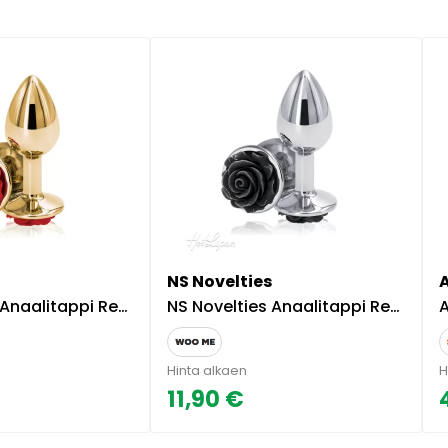
s
NS Novelties
i Rear Assets Pieni Punainen
NS Novelties Anaalitappi Rear Assets Pieni Musta
A
Hinta alkaen
H
11,90 €