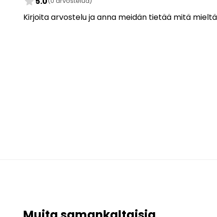
star
5.0
(0 arvostelua)
Kirjoita arvostelu ja anna meidän tietää mitä mieltä
Muita samankaltaisia