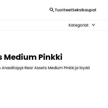
search
Tuotteet
Seksikaupat
keyboard_arrow_down
Kategoriat
ts Medium Pinkki
s Anaalitappi Rear Assets Medium Pinkki ja löydä