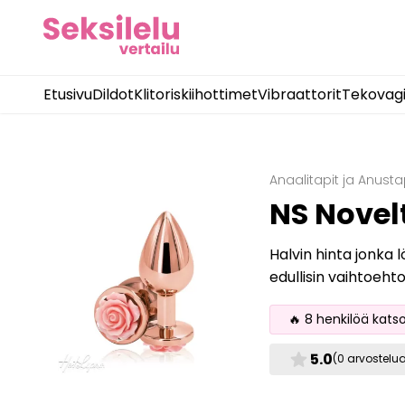
Etusivu
Dildot
Klitoriskiihottimet
Vibraattorit
Tekovag
Anaalitapit ja Anusta
NS Novel
Halvin hinta jonka 
edullisin vaihtoeht
🔥 8 henkilöä kats
star
5.0
(0 arvostelu