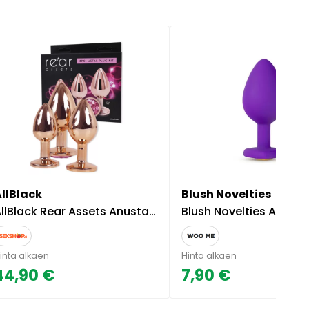
AllBlack
Blush Novelties
llBlack Rear Assets Anustapit
Blush Novelties Anustappi Temptasia Li
inta alkaen
Hinta alkaen
44,90 €
7,90 €