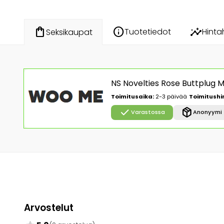
info
insights
shopping_bag
Tuotetiedot
Hinta
Seksikaupat
NS Novelties Rose Buttplug M
Toimitusaika:
2-3 päivää
Toimitushi
check
package_2
Varastossa
Anonyymi 
Arvostelut