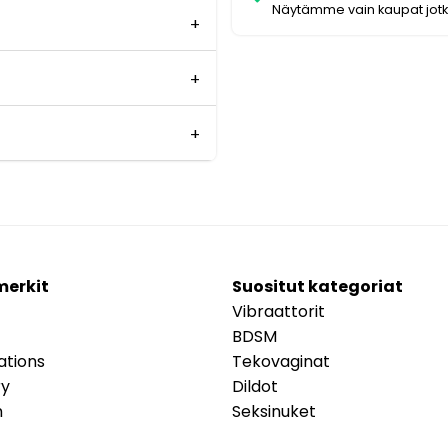
Näytämme vain kaupat jot
merkit
Suositut kategoriat
Vibraattorit
BDSM
ations
Tekovaginat
ry
Dildot
m
Seksinuket