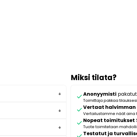
Miksi tilata?
Anonyymisti
pakatut
check
Toimittaja pakkaa tilaukses
Vertaat halvimman
check
Vertailustamme näät aina 
Nopeat toimitukset
check
Tuote toimitetaan mahdol
Testatut ja turvallis
check