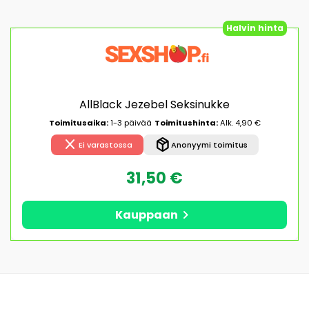
Halvin hinta
AllBlack Jezebel Seksinukke
Toimitusaika:
1-3 päivää
Toimitushinta:
Alk. 4,90 €
close
package_2
Ei varastossa
Anonyymi toimitus
31,50 €
chevron_right
Kauppaan