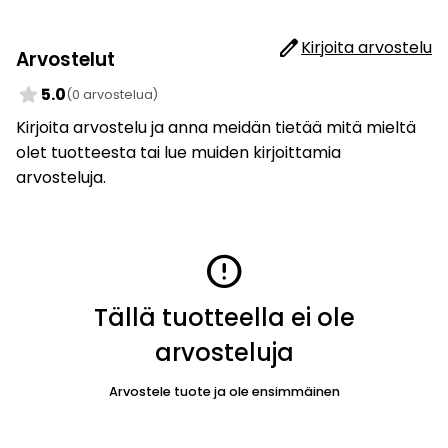
edit
Kirjoita arvostelu
Arvostelut
star
5.0
(0 arvostelua)
Kirjoita arvostelu ja anna meidän tietää mitä mieltä
olet tuotteesta tai lue muiden kirjoittamia
arvosteluja.
error
Tällä tuotteella ei ole
arvosteluja
Arvostele tuote ja ole ensimmäinen