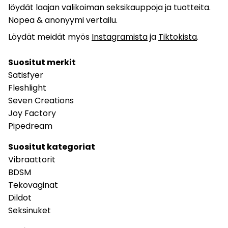
löydät laajan valikoiman seksikauppoja ja tuotteita.
Nopea & anonyymi vertailu.
Löydät meidät myös
Instagramista
ja
Tiktokista
.
Suositut merkit
Satisfyer
Fleshlight
Seven Creations
Joy Factory
Pipedream
Suositut kategoriat
Vibraattorit
BDSM
Tekovaginat
Dildot
Seksinuket