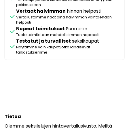
pakkaukseen
Vertaat halvimman
hinnan helposti
check
Vertailustamme näät aina halvimman vaihtoehdon
helposti
Nopeat toimitukset
Suomeen
check
Tuote toimitetaan mahdollisimman nopeasti
Testatut ja turvalliset
seksikaupat
check
Näytämme vain kaupat jotka läpäisevät
tarkastuksemme
Tietoa
Olemme seksilelujen hintavertailusivusto. Meiltä