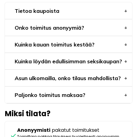
Tietoa kaupoista
Onko toimitus anonyymiä?
Kuinka kauan toimitus kestää?
Kuinka löydän edullisimman seksikaupan?
Asun ulkomailla, onko tilaus mahdollista?
Paljonko toimitus maksaa?
Miksi tilata?
Anonyymisti
pakatut toimitukset
check
Toimittaja pakkaa tilauksesi huolellisesti anonyymiin