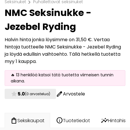
chevron_right
Seksinuket
Puhallettavat seksinuket
NMC Seksinukke -
Jezebel Ryding
Halvin hinta jonka löysimme on 31,50 €. Vertaa
hintoja tuotteelle NMC Seksinukke - Jezebel Ryding
ja löydä edullisin vaihtoehto. Tällä hetkellä tuotetta
myy 1 kauppa.
🔥 13 henkilöä katsoi tätä tuotetta viimeisen tunnin
aikana.
star
edit
5.0
Arvostele
(0 arvostelua)
info
insights
shopping_bag
Tuotetiedot
Hintahisto
Seksikaupat