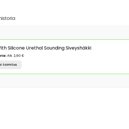
historia
th Silicone Urethal Sounding Siveyshäkki
nta:
Alk. 2,90 €
i toimitus