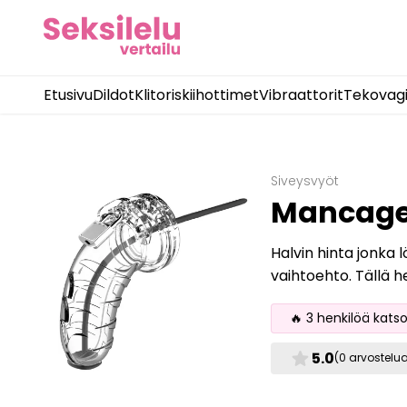
Etusivu
Dildot
Klitoriskiihottimet
Vibraattorit
Tekovag
Siveysvyöt
Mancage 
Halvin hinta jonka 
vaihtoehto. Tällä h
🔥 3 henkilöä kats
star
5.0
(0 arvostelu