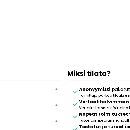
Miksi tilata?
Anonyymisti
pakatut
check
Toimittaja pakkaa tilaukses
Vertaat halvimman
check
Vertailustamme näät aina 
Nopeat toimitukset
check
Tuote toimitetaan mahdol
Testatut ja turvallis
check