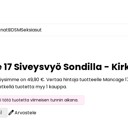
inat
BDSM
Seksiasut
17 Siveysvyö Sondilla - Kir
löysimme on 49,90 €. Vertaa hintoja tuotteelle Mancage 17 S
etkellä tuotetta myy 1 kauppa.
oi tätä tuotetta viimeisen tunnin aikana.
edit
Arvostele
a)