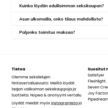
Kuinka löydän edullisimman seksikaupan?
Asun ulkomailla, onko tilaus mahdollista?
Paljonko toimitus maksaa?
Tietoa
Suositut 
Satisfyer
Olemme seksilelujen
Fleshlight
hintavertailusivusto. Meiltä löydät
Seven Cre
laajan valikoiman seksikauppoja ja
Joy Facto
tuotteita. Nopea & anonyymi vertailu.
Pipedrea
Löydät meidät myös
Instagramista
ja