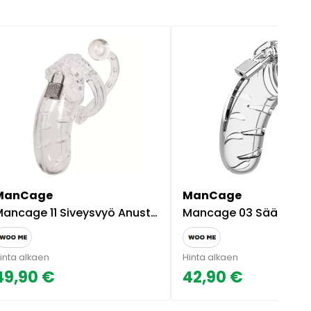
ManCage
ManCage
ancage 11 Siveysvyö Anustapilla - Kirkas
Mancage 03 Säädettävä Siveysvyö -
inta alkaen
Hinta alkaen
49,90 €
42,90 €