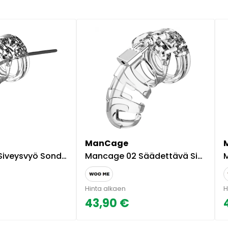
ManCage
vyö Sondilla - Kirkas
Mancage 02 Säädettävä Siveysvyö - Kirkas
M
Hinta alkaen
H
43,90 €