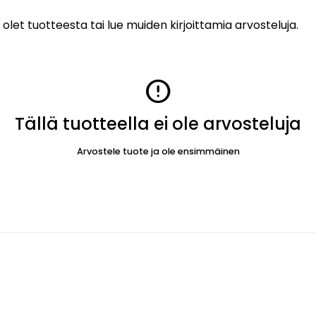
 olet tuotteesta tai lue muiden kirjoittamia arvosteluja.
error
Tällä tuotteella ei ole arvosteluja
Arvostele tuote ja ole ensimmäinen