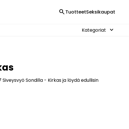
search
Tuotteet
Seksikaupat
keyboard_arrow_down
Kategoriat
kas
iveysvyö Sondilla - Kirkas ja löydä edullisin