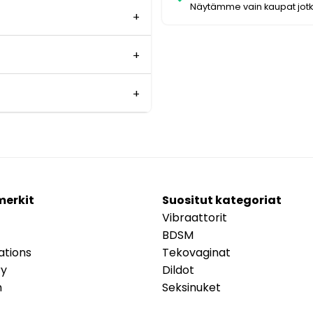
Näytämme vain kaupat jot
merkit
Suositut kategoriat
Vibraattorit
BDSM
ations
Tekovaginat
ry
Dildot
m
Seksinuket