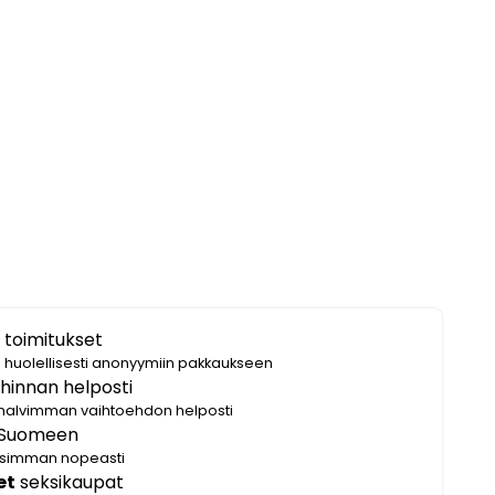
 toimitukset
i huolellisesti anonyymiin pakkaukseen
hinnan helposti
halvimman vaihtoehdon helposti
Suomeen
lisimman nopeasti
et
seksikaupat