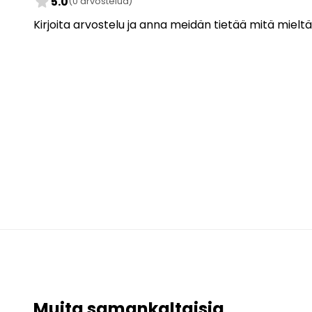
star
5.0
(0 arvostelua)
Kirjoita arvostelu ja anna meidän tietää mitä mieltä
Muita samankaltaisia