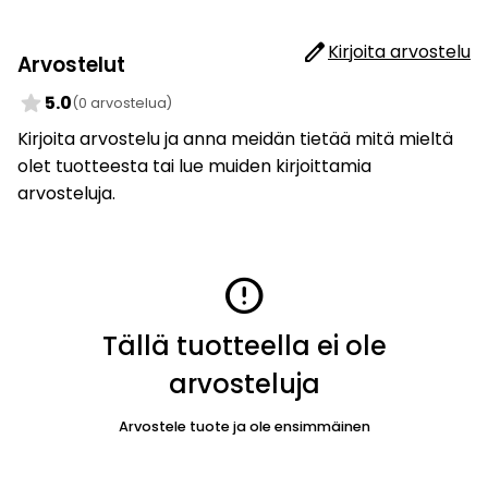
edit
Kirjoita arvostelu
Arvostelut
star
5.0
(0 arvostelua)
Kirjoita arvostelu ja anna meidän tietää mitä mieltä
olet tuotteesta tai lue muiden kirjoittamia
arvosteluja.
error
Tällä tuotteella ei ole
arvosteluja
Arvostele tuote ja ole ensimmäinen