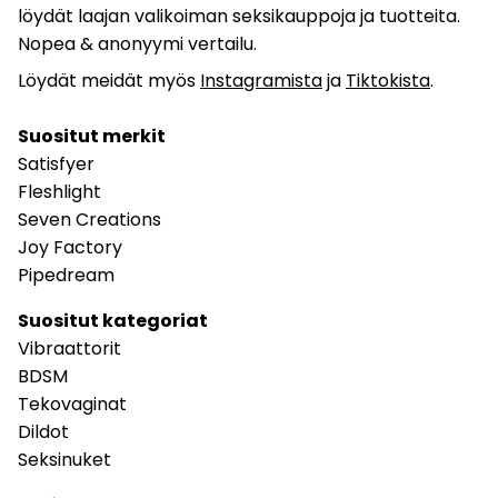
löydät laajan valikoiman seksikauppoja ja tuotteita.
Nopea & anonyymi vertailu.
Löydät meidät myös
Instagramista
ja
Tiktokista
.
Suositut merkit
Satisfyer
Fleshlight
Seven Creations
Joy Factory
Pipedream
Suositut kategoriat
Vibraattorit
BDSM
Tekovaginat
Dildot
Seksinuket