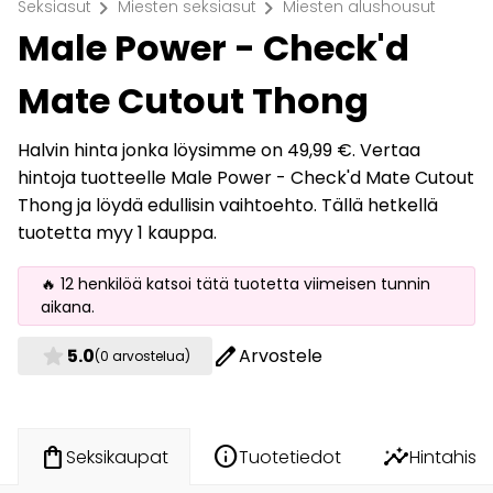
chevron_right
chevron_right
Seksiasut
Miesten seksiasut
Miesten alushousut
Male Power - Check'd
Mate Cutout Thong
Halvin hinta jonka löysimme on 49,99 €. Vertaa
hintoja tuotteelle Male Power - Check'd Mate Cutout
Thong ja löydä edullisin vaihtoehto. Tällä hetkellä
tuotetta myy 1 kauppa.
🔥 12 henkilöä katsoi tätä tuotetta viimeisen tunnin
aikana.
star
edit
5.0
Arvostele
(0 arvostelua)
info
insights
shopping_bag
Tuotetiedot
Hintahisto
Seksikaupat