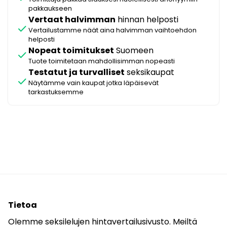
pakkaukseen
Vertaat halvimman
hinnan helposti
check
Vertailustamme näät aina halvimman vaihtoehdon
helposti
Nopeat toimitukset
Suomeen
check
Tuote toimitetaan mahdollisimman nopeasti
Testatut ja turvalliset
seksikaupat
check
Näytämme vain kaupat jotka läpäisevät
tarkastuksemme
Tietoa
Olemme seksilelujen hintavertailusivusto. Meiltä