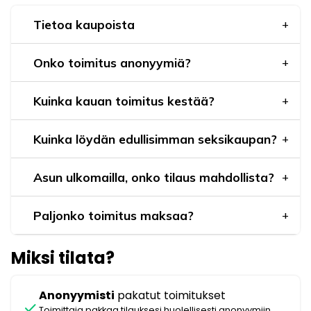
Tietoa kaupoista
Onko toimitus anonyymiä?
Kuinka kauan toimitus kestää?
Kuinka löydän edullisimman seksikaupan?
Asun ulkomailla, onko tilaus mahdollista?
Paljonko toimitus maksaa?
Miksi tilata?
Anonyymisti
pakatut toimitukset
check
Toimittaja pakkaa tilauksesi huolellisesti anonyymiin