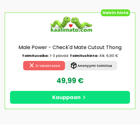
Halvin hinta
Male Power - Check'd Mate Cutout Thong
Toimitusaika:
1-3 päivää
Toimitushinta:
Alk. 6,90 €
close
package_2
Ei varastossa
Anonyymi toimitus
49,99 €
chevron_right
Kauppaan