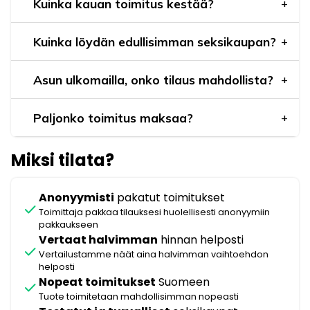
Kuinka kauan toimitus kestää?
Kuinka löydän edullisimman seksikaupan?
Asun ulkomailla, onko tilaus mahdollista?
Paljonko toimitus maksaa?
Miksi tilata?
Anonyymisti
pakatut toimitukset
check
Toimittaja pakkaa tilauksesi huolellisesti anonyymiin
pakkaukseen
Vertaat halvimman
hinnan helposti
check
Vertailustamme näät aina halvimman vaihtoehdon
helposti
Nopeat toimitukset
Suomeen
check
Tuote toimitetaan mahdollisimman nopeasti