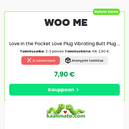
Halvin hinta
Love in the Pocket Love Plug Vibrating Butt Plug Värisevä anaalitappi
Toimitusaika:
2-3 päivää
Toimitushinta:
Alk. 2,90 €
close
package_2
Ei varastossa
Anonyymi toimitus
7,90 €
chevron_right
Kauppaan