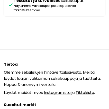
Testatut ja turvalliset
seksikaupat
check
Näytämme vain kaupat jotka läpäisevät
tarkastuksemme
Tietoa
Olemme seksilelujen hintavertailusivusto. Meiltä
löydät laajan valikoiman seksikauppoja ja tuotteita.
Nopea & anonyymi vertailu.
Löydät meidät myös
Instagramista
ja
Tiktokista
.
Suositut merkit