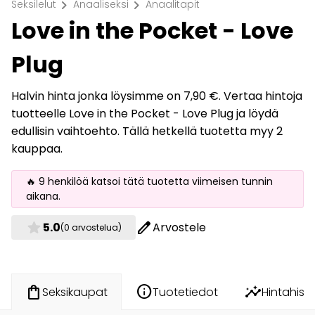
chevron_right
chevron_right
Seksilelut
Anaaliseksi
Anaalitapit
Love in the Pocket - Love
Plug
Halvin hinta jonka löysimme on 7,90 €. Vertaa hintoja
tuotteelle Love in the Pocket - Love Plug ja löydä
edullisin vaihtoehto. Tällä hetkellä tuotetta myy 2
kauppaa.
🔥 9 henkilöä katsoi tätä tuotetta viimeisen tunnin
aikana.
star
edit
5.0
Arvostele
(0 arvostelua)
info
insights
shopping_bag
Tuotetiedot
Hintahisto
Seksikaupat