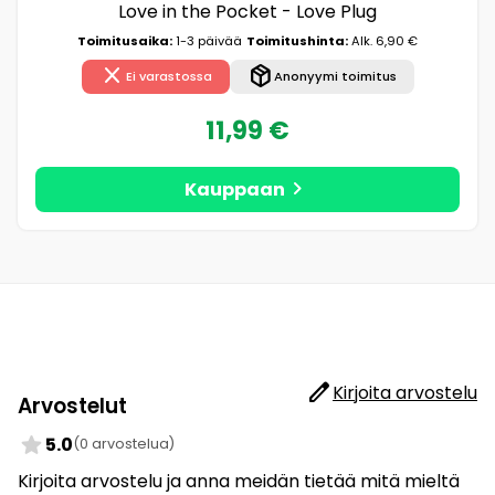
Love in the Pocket - Love Plug
Toimitusaika:
1-3 päivää
Toimitushinta:
Alk. 6,90 €
close
package_2
Ei varastossa
Anonyymi toimitus
11,99 €
chevron_right
Kauppaan
edit
Kirjoita arvostelu
Arvostelut
star
5.0
(0 arvostelua)
Kirjoita arvostelu ja anna meidän tietää mitä mieltä