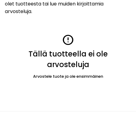
olet tuotteesta tai lue muiden kirjoittamia
arvosteluja.
error
Tällä tuotteella ei ole
arvosteluja
Arvostele tuote ja ole ensimmäinen