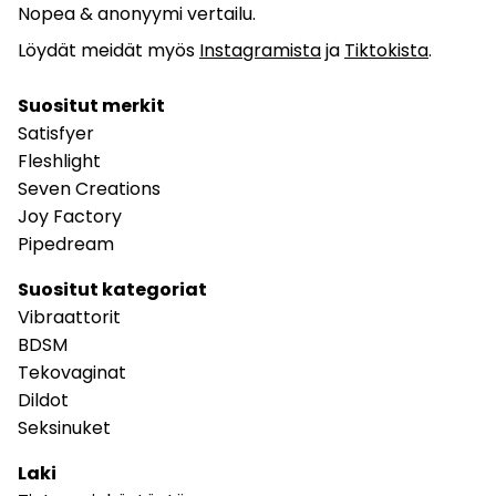
Nopea & anonyymi vertailu.
Löydät meidät myös
Instagramista
ja
Tiktokista
.
Suositut merkit
Satisfyer
Fleshlight
Seven Creations
Joy Factory
Pipedream
Suositut kategoriat
Vibraattorit
BDSM
Tekovaginat
Dildot
Seksinuket
Laki