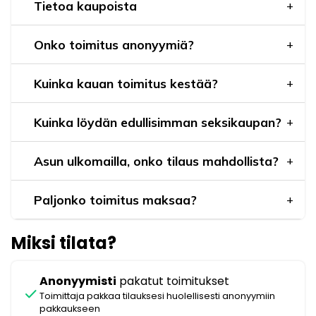
Tietoa kaupoista
Onko toimitus anonyymiä?
Kuinka kauan toimitus kestää?
Kuinka löydän edullisimman seksikaupan?
Asun ulkomailla, onko tilaus mahdollista?
Paljonko toimitus maksaa?
Miksi tilata?
Anonyymisti
pakatut toimitukset
check
Toimittaja pakkaa tilauksesi huolellisesti anonyymiin
pakkaukseen