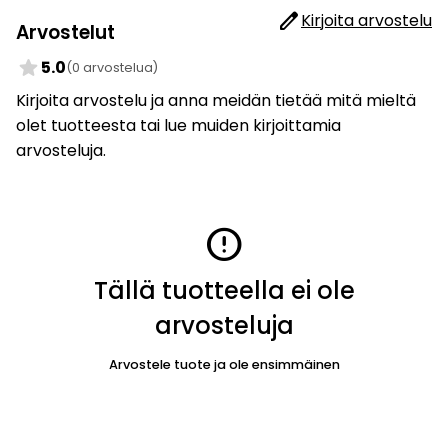
edit
Kirjoita arvostelu
Arvostelut
star
5.0
(0 arvostelua)
Kirjoita arvostelu ja anna meidän tietää mitä mieltä
olet tuotteesta tai lue muiden kirjoittamia
arvosteluja.
error
Tällä tuotteella ei ole
arvosteluja
Arvostele tuote ja ole ensimmäinen