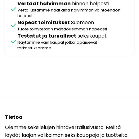
Vertaat halvimman
hinnan helposti
check
Vertailustamme näät aina halvimman vaihtoehdon
helposti
Nopeat toimitukset
Suomeen
check
Tuote toimitetaan mahdollisimman nopeasti
Testatut ja turvalliset
seksikaupat
check
Näytämme vain kaupat jotka läpäisevät
tarkastuksemme
Tietoa
Olemme seksilelujen hintavertailusivusto. Meiltä
löydät laajan valikoiman seksikauppoja ja tuotteita.