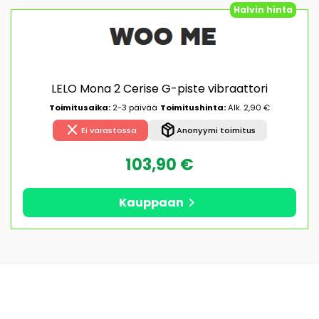
Halvin hinta
LELO Mona 2 Cerise G-piste vibraattori
Toimitusaika:
2-3 päivää
Toimitushinta:
Alk. 2,90 €
close
package_2
Ei varastossa
Anonyymi toimitus
103,90 €
chevron_right
Kauppaan