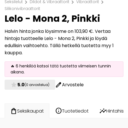
chevron_right
chevron_right
chevron_right
Seksilelut
Dildot & Vibraattorit
Vibraattorit
Silikonivibraattorit
Lelo - Mona 2, Pinkki
Halvin hinta jonka löysimme on 103,90 €. Vertaa
hintoja tuotteelle Lelo - Mona 2, Pinkki ja löydä
edullisin vaihtoehto. Tällä hetkellä tuotetta myy 1
kauppa.
🔥 6 henkilöä katsoi tätä tuotetta viimeisen tunnin
aikana.
star
edit
5.0
Arvostele
(0 arvostelua)
info
insights
shopping_bag
Tuotetiedot
Hintahisto
Seksikaupat