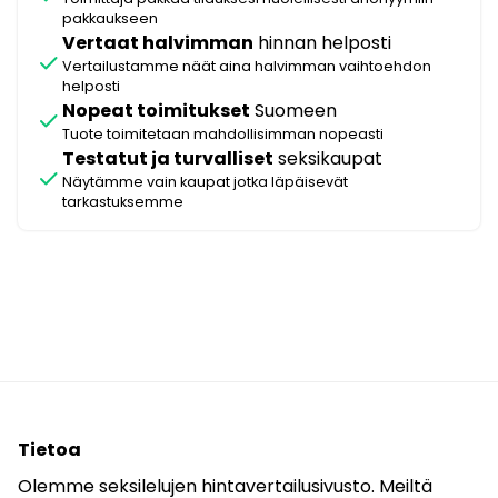
pakkaukseen
Vertaat halvimman
hinnan helposti
check
Vertailustamme näät aina halvimman vaihtoehdon
helposti
Nopeat toimitukset
Suomeen
check
Tuote toimitetaan mahdollisimman nopeasti
Testatut ja turvalliset
seksikaupat
check
Näytämme vain kaupat jotka läpäisevät
tarkastuksemme
Tietoa
Olemme seksilelujen hintavertailusivusto. Meiltä