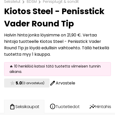
chevron_right
chevron_right
Seksilelut
BDSM
Penisplugit & sondit
Kiotos Steel - Penisstick
Vader Round Tip
Halvin hinta jonka löysimme on 21,90 €. Vertaa
hintoja tuotteelle Kiotos Steel - Penisstick Vader
Round Tip ja löydä edullisin vaihtoehto. Tällä hetkellä
tuotetta myy 1 kauppa.
🔥 10 henkilöä katsoi tätä tuotetta viimeisen tunnin
aikana.
star
edit
5.0
Arvostele
(0 arvostelua)
info
insights
shopping_bag
Tuotetiedot
Hintahisto
Seksikaupat