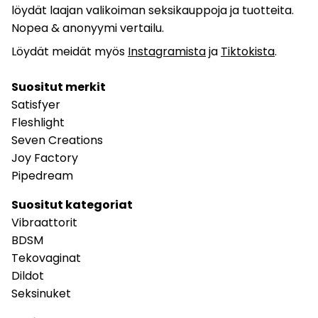
löydät laajan valikoiman seksikauppoja ja tuotteita.
Nopea & anonyymi vertailu.
Löydät meidät myös
Instagramista
ja
Tiktokista
.
Suositut merkit
Satisfyer
Fleshlight
Seven Creations
Joy Factory
Pipedream
Suositut kategoriat
Vibraattorit
BDSM
Tekovaginat
Dildot
Seksinuket