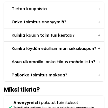
Tietoa kaupoista
Onko toimitus anonyymiä?
Kuinka kauan toimitus kestää?
Kuinka löydän edullisimman seksikaupan?
Asun ulkomailla, onko tilaus mahdollista?
Paljonko toimitus maksaa?
Miksi tilata?
Anonyymisti
pakatut toimitukset
check
Toimittaja pakkaa tilauksesi huolellisesti anonyymiin