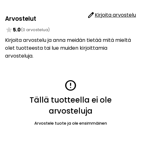
edit
Kirjoita arvostelu
Arvostelut
star
5.0
(0 arvostelua)
Kirjoita arvostelu ja anna meidän tietää mitä mieltä
olet tuotteesta tai lue muiden kirjoittamia
arvosteluja.
error
Tällä tuotteella ei ole
arvosteluja
Arvostele tuote ja ole ensimmäinen