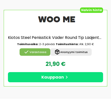
Halvin hinta
Kiotos Steel Penisstick Vader Round Tip Laajentaja
Toimitusaika:
2-3 päivää
Toimitushinta:
Alk. 2,90 €
check
package_2
Varastossa
Anonyymi toimitus
21,90 €
chevron_right
Kauppaan