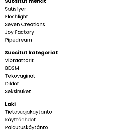
Suositut merkit
Satisfyer
Fleshlight
Seven Creations
Joy Factory
Pipedream
Suositut kategoriat
Vibraattorit
BDSM
Tekovaginat
Dildot
Seksinuket
Laki
Tietosuojakäytäntö
Käyttöehdot
Palautuskäytäntö