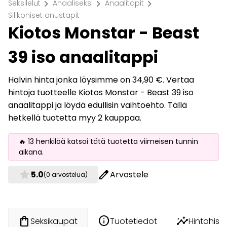
chevron_right
chevron_right
chevron_right
Seksilelut
Anaaliseksi
Anaalitapit
Silikoniset anustapit
Kiotos Monstar - Beast
39 iso anaalitappi
Halvin hinta jonka löysimme on 34,90 €. Vertaa
hintoja tuotteelle Kiotos Monstar - Beast 39 iso
anaalitappi ja löydä edullisin vaihtoehto. Tällä
hetkellä tuotetta myy 2 kauppaa.
🔥 13 henkilöä katsoi tätä tuotetta viimeisen tunnin
aikana.
star
edit
5.0
Arvostele
(0 arvostelua)
info
insights
shopping_bag
Tuotetiedot
Hintahisto
Seksikaupat