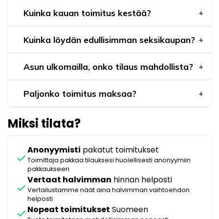
Kuinka kauan toimitus kestää?
Kuinka löydän edullisimman seksikaupan?
Asun ulkomailla, onko tilaus mahdollista?
Paljonko toimitus maksaa?
Miksi tilata?
Anonyymisti
pakatut toimitukset
check
Toimittaja pakkaa tilauksesi huolellisesti anonyymiin
pakkaukseen
Vertaat halvimman
hinnan helposti
check
Vertailustamme näät aina halvimman vaihtoehdon
helposti
Nopeat toimitukset
Suomeen
check