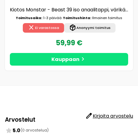
Kiotos Monstar - Beast 39 iso anaalitappi, värikäs, silikoninen, imukuppi
Toimitusaika:
1-3 päivää
Toimitushinta:
Ilmainen toimitus
close
package_2
Ei varastossa
Anonyymi toimitus
59,99 €
chevron_right
Kauppaan
edit
Kirjoita arvostelu
Arvostelut
star
5.0
(0 arvostelua)