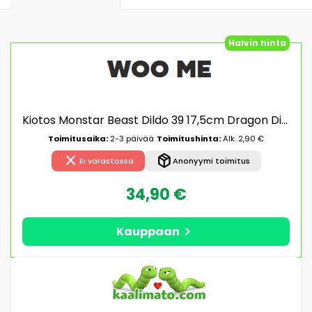
Halvin hinta
Kiotos Monstar Beast Dildo 39 17,5cm Dragon Dildo
Toimitusaika:
2-3 päivää
Toimitushinta:
Alk. 2,90 €
close
package_2
Ei varastossa
Anonyymi toimitus
34,90 €
chevron_right
Kauppaan