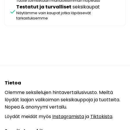
Tuote toimitetaan mahdollisimman nopeasti
Testatut ja turvalliset
seksikaupat
check
Näytämme vain kaupat jotka läpäisevät
tarkastuksemme
Tietoa
Olemme seksilelujen hintavertailusivusto. Meiltä
löydät laajan valikoiman seksikauppoja ja tuotteita.
Nopea & anonyymi vertailu.
Löydät meidät myös
Instagramista
ja
Tiktokista
.