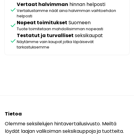
Vertaat halvimman
hinnan helposti
check
Vertailustamme näät aina halvimman vaihtoehdon
helposti
Nopeat toimitukset
Suomeen
check
Tuote toimitetaan mahdollisimman nopeasti
Testatut ja turvalliset
seksikaupat
check
Näytämme vain kaupat jotka läpäisevät
tarkastuksemme
Tietoa
Olemme seksilelujen hintavertailusivusto. Meiltä
löydät laajan valikoiman seksikauppoja ja tuotteita.