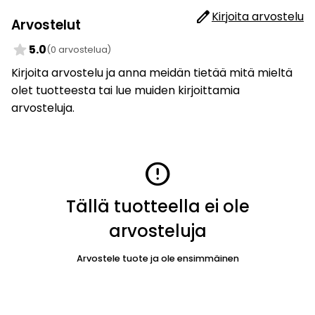
edit
Kirjoita arvostelu
Arvostelut
star
5.0
(0 arvostelua)
Kirjoita arvostelu ja anna meidän tietää mitä mieltä
olet tuotteesta tai lue muiden kirjoittamia
arvosteluja.
error
Tällä tuotteella ei ole
arvosteluja
Arvostele tuote ja ole ensimmäinen