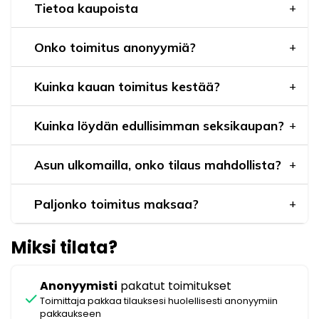
Tietoa kaupoista
Onko toimitus anonyymiä?
Kuinka kauan toimitus kestää?
Kuinka löydän edullisimman seksikaupan?
Asun ulkomailla, onko tilaus mahdollista?
Paljonko toimitus maksaa?
Miksi tilata?
Anonyymisti
pakatut toimitukset
check
Toimittaja pakkaa tilauksesi huolellisesti anonyymiin
pakkaukseen