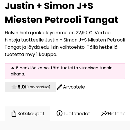
Justin + Simon J+S
Miesten Petrooli Tangat
Halvin hinta jonka löysimme on 22,90 €. Vertaa
hintoja tuotteelle Justin + Simon J+S Miesten Petrooli
Tangat ja löydä edullisin vaihtoehto. Tällä hetkellä
tuotetta myy 1 kauppa.
🔥 6 henkilöä katsoi tätä tuotetta viimeisen tunnin
aikana.
star
edit
5.0
Arvostele
(0 arvostelua)
info
insights
shopping_bag
Tuotetiedot
Hintahisto
Seksikaupat