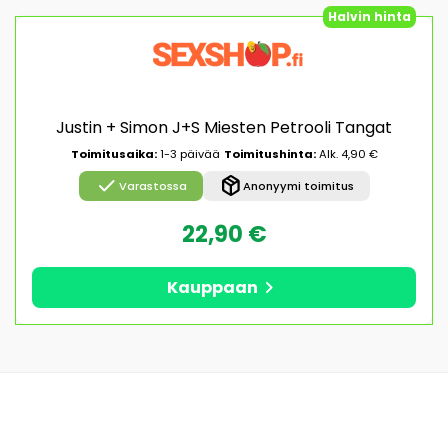
Halvin hinta
Justin + Simon J+S Miesten Petrooli Tangat
Toimitusaika:
1-3 päivää
Toimitushinta:
Alk. 4,90 €
check
package_2
Varastossa
Anonyymi toimitus
22,90 €
chevron_right
Kauppaan