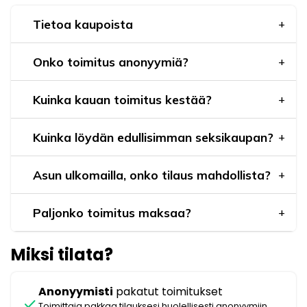
Tietoa kaupoista
Onko toimitus anonyymiä?
Kuinka kauan toimitus kestää?
Kuinka löydän edullisimman seksikaupan?
Asun ulkomailla, onko tilaus mahdollista?
Paljonko toimitus maksaa?
Miksi tilata?
Anonyymisti
pakatut toimitukset
check
Toimittaja pakkaa tilauksesi huolellisesti anonyymiin