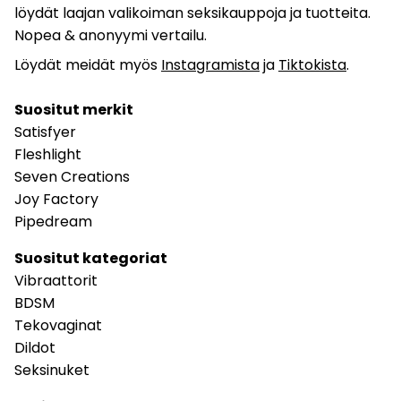
löydät laajan valikoiman seksikauppoja ja tuotteita.
Nopea & anonyymi vertailu.
Löydät meidät myös
Instagramista
ja
Tiktokista
.
Suositut merkit
Satisfyer
Fleshlight
Seven Creations
Joy Factory
Pipedream
Suositut kategoriat
Vibraattorit
BDSM
Tekovaginat
Dildot
Seksinuket