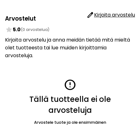
edit
Kirjoita arvostelu
Arvostelut
star
5.0
(0 arvostelua)
Kirjoita arvostelu ja anna meidän tietää mitä mieltä
olet tuotteesta tai lue muiden kirjoittamia
arvosteluja.
error
Tällä tuotteella ei ole
arvosteluja
Arvostele tuote ja ole ensimmäinen