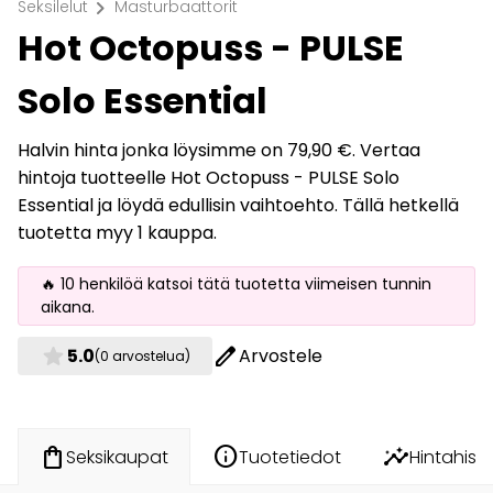
chevron_right
Seksilelut
Masturbaattorit
Hot Octopuss - PULSE
Solo Essential
Halvin hinta jonka löysimme on 79,90 €. Vertaa
hintoja tuotteelle Hot Octopuss - PULSE Solo
Essential ja löydä edullisin vaihtoehto. Tällä hetkellä
tuotetta myy 1 kauppa.
🔥 10 henkilöä katsoi tätä tuotetta viimeisen tunnin
aikana.
star
edit
5.0
Arvostele
(0 arvostelua)
info
insights
shopping_bag
Tuotetiedot
Hintahisto
Seksikaupat