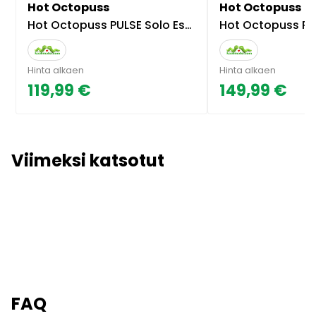
Hot Octopuss
Hot Octopuss
Hot Octopuss PULSE Solo Essential - Masturbaattori, laadukas, patentoitu, tehokas
Hot Octopuss PULSE Solo Lux - Masturbaattori, kaukosäätimellä, turbo-toimi
Hinta alkaen
Hinta alkaen
119,99 €
149,99 €
Viimeksi katsotut
FAQ