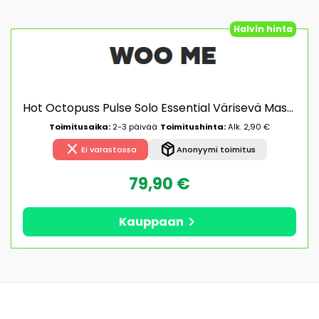
Halvin hinta
Hot Octopuss Pulse Solo Essential Värisevä Masturbaattori
Toimitusaika:
2-3 päivää
Toimitushinta:
Alk. 2,90 €
close
package_2
Ei varastossa
Anonyymi toimitus
79,90 €
chevron_right
Kauppaan