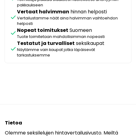
pakkaukseen
Vertaat halvimman
hinnan helposti
check
Vertailustamme näät aina halvimman vaihtoehdon
helposti
Nopeat toimitukset
Suomeen
check
Tuote toimitetaan mahdollisimman nopeasti
Testatut ja turvalliset
seksikaupat
check
Näytämme vain kaupat jotka läpäisevät
tarkastuksemme
Tietoa
Olemme seksilelujen hintavertailusivusto. Meiltä