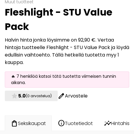
Muut tuotteet
Fleshlight - STU Value
Pack
Halvin hinta jonka löysimme on 92,90 €. Vertaa
hintoja tuotteelle Fleshlight - STU Value Pack ja löydä
edullisin vaihtoehto. Tällä hetkellä tuotetta myy 1
kauppa.
🔥 7 henkilöä katsoi tätä tuotetta viimeisen tunnin
aikana.
star
edit
5.0
Arvostele
(0 arvostelua)
info
insights
shopping_bag
Tuotetiedot
Hintahisto
Seksikaupat