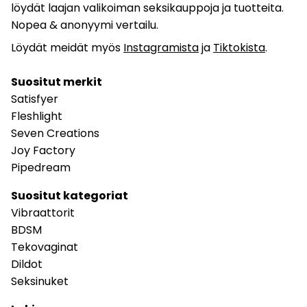
löydät laajan valikoiman seksikauppoja ja tuotteita.
Nopea & anonyymi vertailu.
Löydät meidät myös
Instagramista
ja
Tiktokista
.
Suositut merkit
Satisfyer
Fleshlight
Seven Creations
Joy Factory
Pipedream
Suositut kategoriat
Vibraattorit
BDSM
Tekovaginat
Dildot
Seksinuket