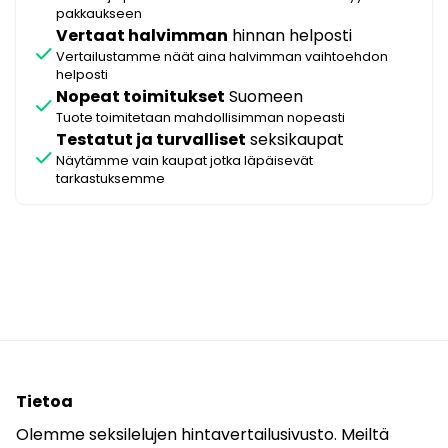
pakkaukseen
Vertaat halvimman
hinnan helposti
check
Vertailustamme näät aina halvimman vaihtoehdon
helposti
Nopeat toimitukset
Suomeen
check
Tuote toimitetaan mahdollisimman nopeasti
Testatut ja turvalliset
seksikaupat
check
Näytämme vain kaupat jotka läpäisevät
tarkastuksemme
Tietoa
Olemme seksilelujen hintavertailusivusto. Meiltä