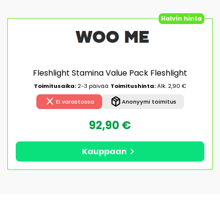
Halvin hinta
Fleshlight Stamina Value Pack Fleshlight
Toimitusaika:
2-3 päivää
Toimitushinta:
Alk. 2,90 €
close
package_2
Ei varastossa
Anonyymi toimitus
92,90 €
chevron_right
Kauppaan