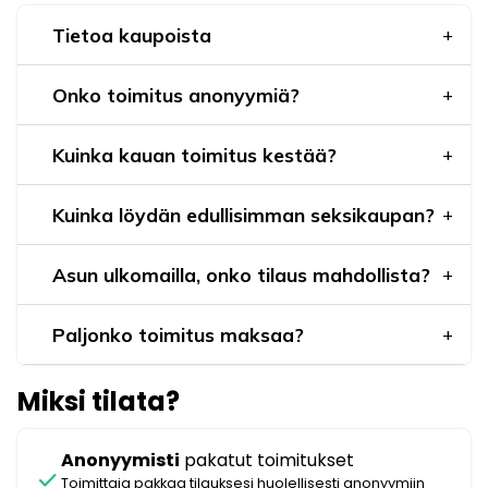
Tietoa kaupoista
Onko toimitus anonyymiä?
Kuinka kauan toimitus kestää?
Kuinka löydän edullisimman seksikaupan?
Asun ulkomailla, onko tilaus mahdollista?
Paljonko toimitus maksaa?
Miksi tilata?
Anonyymisti
pakatut toimitukset
check
Toimittaja pakkaa tilauksesi huolellisesti anonyymiin