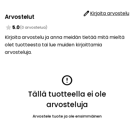
edit
Kirjoita arvostelu
Arvostelut
star
5.0
(0 arvostelua)
Kirjoita arvostelu ja anna meidän tietää mitä mieltä
olet tuotteesta tai lue muiden kirjoittamia
arvosteluja.
error
Tällä tuotteella ei ole
arvosteluja
Arvostele tuote ja ole ensimmäinen