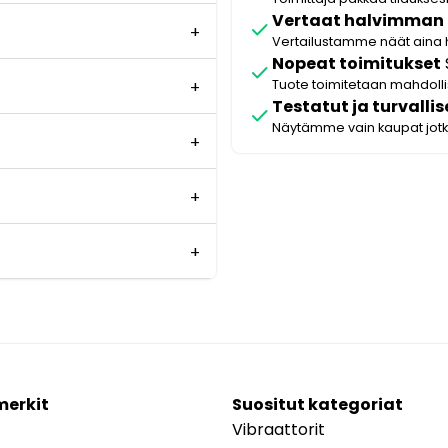
Vertaat halvimman
check
Vertailustamme näät aina 
Nopeat toimitukset
check
Tuote toimitetaan mahdol
Testatut ja turvallis
check
Näytämme vain kaupat jot
merkit
Suositut kategoriat
Vibraattorit