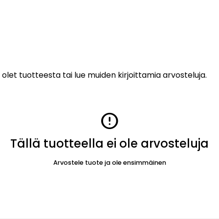
 olet tuotteesta tai lue muiden kirjoittamia arvosteluja.
error
Tällä tuotteella ei ole arvosteluja
Arvostele tuote ja ole ensimmäinen