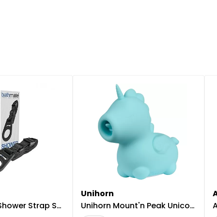
Unihorn
r Strap Suihkupidike
Unihorn Mount'n Peak Unicorn Kielivibraattori - Blue
A