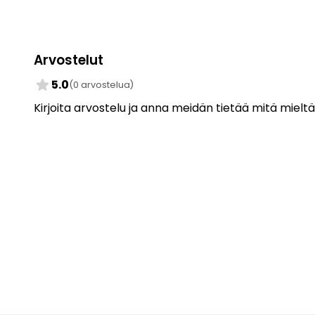
Arvostelut
star
5.0
(0 arvostelua)
Kirjoita arvostelu ja anna meidän tietää mitä mieltä