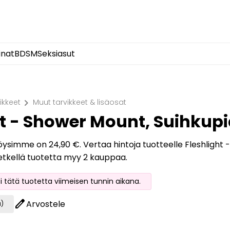
inat
BDSM
Seksiasut
chevron_right
ikkeet
Muut tarvikkeet & lisäosat
ht - Shower Mount, Suihkupi
löysimme on 24,90 €. Vertaa hintoja tuotteelle Fleshlight -
hetkellä tuotetta myy 2 kauppaa.
oi tätä tuotetta viimeisen tunnin aikana.
edit
Arvostele
a)