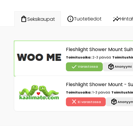
info
insights
shopping_bag
Tuotetiedot
Hinta
Seksikaupat
Fleshlight Shower Mount Sui
Toimitusaika:
2-3 päivää
Toimitushi
check
package_2
Varastossa
Anonyymi 
Fleshlight Shower Mount - Su
Toimitusaika:
1-3 päivää
Toimitushin
close
package_2
Ei varastossa
Anonyym