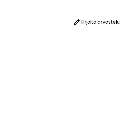
edit
Kirjoita arvostelu