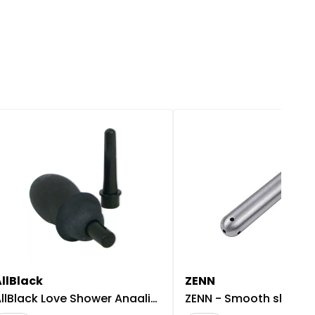
AllBlack
ZENN
llBlack Love Shower Anaalisuihku
ZENN - Smooth shower e