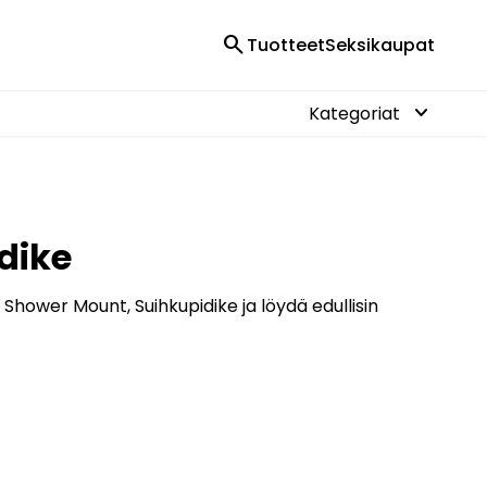
search
Tuotteet
Seksikaupat
keyboard_arrow_down
Kategoriat
dike
 Shower Mount, Suihkupidike ja löydä edullisin