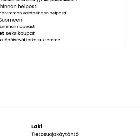
hinnan helposti
halvimman vaihtoehdon helposti
Suomeen
lisimman nopeasti
et
seksikaupat
ka läpäisevät tarkastuksemme
Laki
Tietosuojakäytäntö