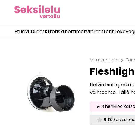
Etusivu
Dildot
Klitoriskiihottimet
Vibraattorit
Tekovag
chevron_right
Muut tuotteet
Tarv
Fleshlig
Halvin hinta jonka 
vaihtoehto. Tällä 
🔥 3 henkilöä kats
star
5.0
(0 arvostelu