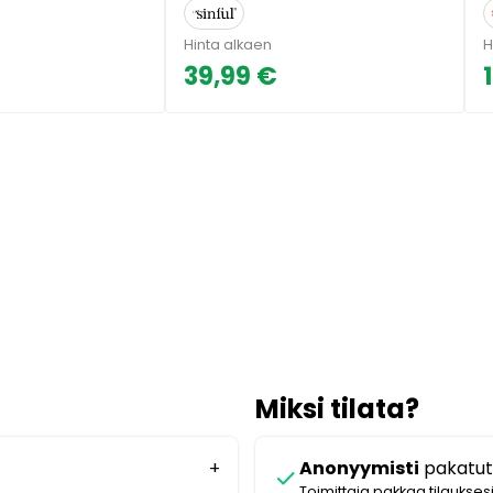
Hinta alkaen
H
39,99 €
Miksi tilata?
Anonyymisti
pakatut
check
Toimittaja pakkaa tilaukses