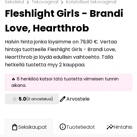
chevron_right
chevron_right
Seksilelut
Tekovaginat
Kotelolliset tekovaginat
Fleshlight Girls - Brandi
Love, Heartthrob
Halvin hinta jonka löysimme on 79,90 €. Vertaa
hintoja tuotteelle Fleshlight Girls - Brandi Love,
Heartthrob ja löydä edullisin vaihtoehto. Tällä
hetkellä tuotetta myy 2 kauppaa.
🔥 6 henkilöä katsoi tätä tuotetta viimeisen tunnin
aikana.
star
edit
5.0
Arvostele
(0 arvostelua)
info
insights
shopping_bag
Tuotetiedot
Hintahisto
Seksikaupat