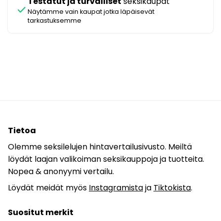
Testatut ja turvalliset
seksikaupat
check
Näytämme vain kaupat jotka läpäisevät
tarkastuksemme
Tietoa
Olemme seksilelujen hintavertailusivusto. Meiltä
löydät laajan valikoiman seksikauppoja ja tuotteita.
Nopea & anonyymi vertailu.
Löydät meidät myös
Instagramista
ja
Tiktokista
.
Suositut merkit