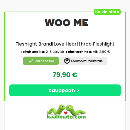
Halvin hinta
Fleshlight Brandi Love Heartthrob Fleshlight
Toimitusaika:
2-3 päivää
Toimitushinta:
Alk. 2,90 €
check
package_2
Varastossa
Anonyymi toimitus
79,90 €
chevron_right
Kauppaan