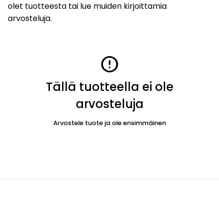
olet tuotteesta tai lue muiden kirjoittamia
arvosteluja.
error
Tällä tuotteella ei ole
arvosteluja
Arvostele tuote ja ole ensimmäinen