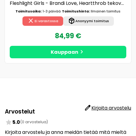
Fleshlight Girls - Brandi Love, Heartthrob tekovagina
Toimitusaika:
1-3 päivää
Toimitushinta:
Ilmainen toimitus
close
package_2
Ei varastossa
Anonyymi toimitus
84,99 €
chevron_right
Kauppaan
edit
Kirjoita arvostelu
Arvostelut
star
5.0
(0 arvostelua)
Kirjoita arvostelu ja anna meidän tietää mitä mieltä