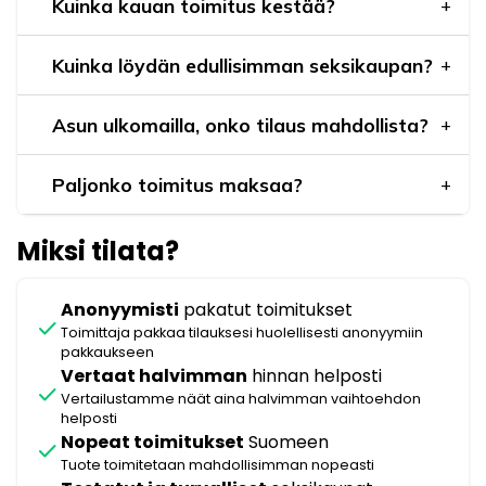
Kuinka kauan toimitus kestää?
Kuinka löydän edullisimman seksikaupan?
Asun ulkomailla, onko tilaus mahdollista?
Paljonko toimitus maksaa?
Miksi tilata?
Anonyymisti
pakatut toimitukset
check
Toimittaja pakkaa tilauksesi huolellisesti anonyymiin
pakkaukseen
Vertaat halvimman
hinnan helposti
check
Vertailustamme näät aina halvimman vaihtoehdon
helposti
Nopeat toimitukset
Suomeen
check
Tuote toimitetaan mahdollisimman nopeasti