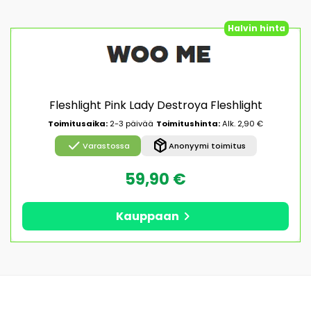
Halvin hinta
Fleshlight Pink Lady Destroya Fleshlight
Toimitusaika:
2-3 päivää
Toimitushinta:
Alk. 2,90 €
check
package_2
Varastossa
Anonyymi toimitus
59,90 €
chevron_right
Kauppaan