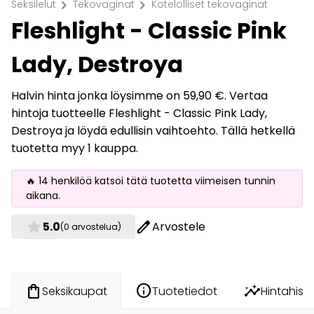
chevron_right
chevron_right
Seksilelut
Tekovaginat
Kotelolliset tekovaginat
Fleshlight - Classic Pink
Lady, Destroya
Halvin hinta jonka löysimme on 59,90 €. Vertaa
hintoja tuotteelle Fleshlight - Classic Pink Lady,
Destroya ja löydä edullisin vaihtoehto. Tällä hetkellä
tuotetta myy 1 kauppa.
🔥 14 henkilöä katsoi tätä tuotetta viimeisen tunnin
aikana.
star
edit
5.0
Arvostele
(0 arvostelua)
info
insights
shopping_bag
Tuotetiedot
Hintahisto
Seksikaupat