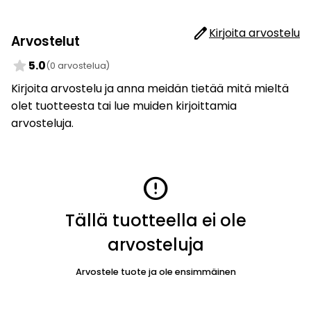
edit
Kirjoita arvostelu
Arvostelut
star
5.0
(0 arvostelua)
Kirjoita arvostelu ja anna meidän tietää mitä mieltä
olet tuotteesta tai lue muiden kirjoittamia
arvosteluja.
error
Tällä tuotteella ei ole
arvosteluja
Arvostele tuote ja ole ensimmäinen