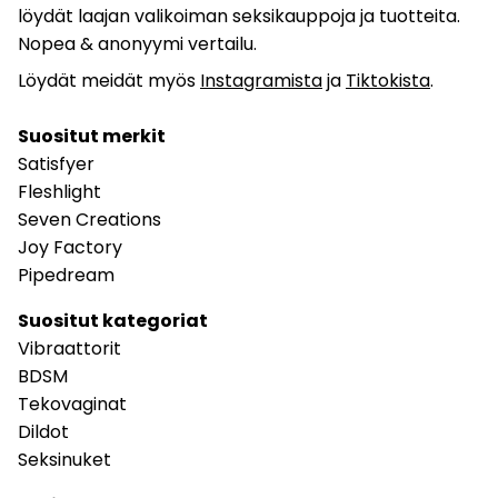
löydät laajan valikoiman seksikauppoja ja tuotteita.
Nopea & anonyymi vertailu.
Löydät meidät myös
Instagramista
ja
Tiktokista
.
Suositut merkit
Satisfyer
Fleshlight
Seven Creations
Joy Factory
Pipedream
Suositut kategoriat
Vibraattorit
BDSM
Tekovaginat
Dildot
Seksinuket