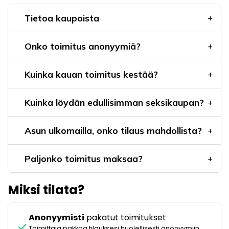
Tietoa kaupoista
Onko toimitus anonyymiä?
Kuinka kauan toimitus kestää?
Kuinka löydän edullisimman seksikaupan?
Asun ulkomailla, onko tilaus mahdollista?
Paljonko toimitus maksaa?
Miksi tilata?
Anonyymisti
pakatut toimitukset
check
Toimittaja pakkaa tilauksesi huolellisesti anonyymiin