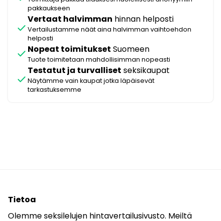
pakkaukseen
Vertaat halvimman
hinnan helposti
check
Vertailustamme näät aina halvimman vaihtoehdon
helposti
Nopeat toimitukset
Suomeen
check
Tuote toimitetaan mahdollisimman nopeasti
Testatut ja turvalliset
seksikaupat
check
Näytämme vain kaupat jotka läpäisevät
tarkastuksemme
Tietoa
Olemme seksilelujen hintavertailusivusto. Meiltä