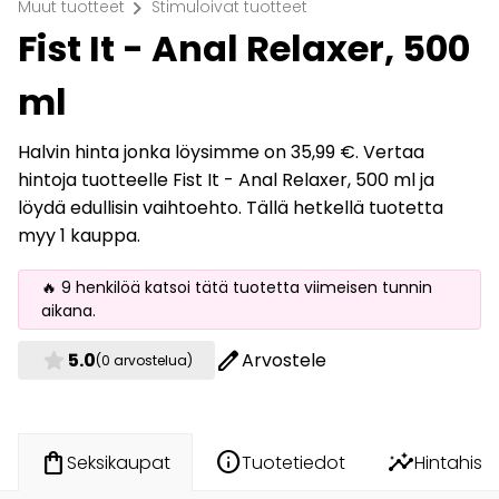
chevron_right
Muut tuotteet
Stimuloivat tuotteet
Fist It - Anal Relaxer, 500
ml
Halvin hinta jonka löysimme on 35,99 €. Vertaa
hintoja tuotteelle Fist It - Anal Relaxer, 500 ml ja
löydä edullisin vaihtoehto. Tällä hetkellä tuotetta
myy 1 kauppa.
🔥 9 henkilöä katsoi tätä tuotetta viimeisen tunnin
aikana.
star
edit
5.0
Arvostele
(0 arvostelua)
info
insights
shopping_bag
Tuotetiedot
Hintahisto
Seksikaupat