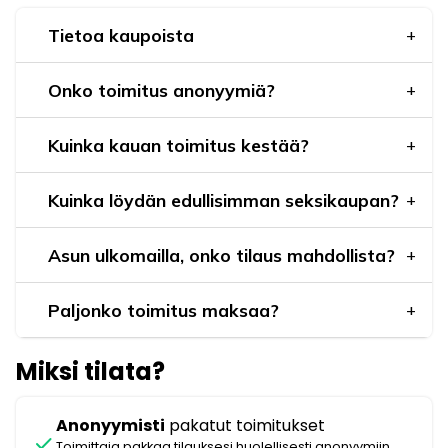
Tietoa kaupoista
Onko toimitus anonyymiä?
Kuinka kauan toimitus kestää?
Kuinka löydän edullisimman seksikaupan?
Asun ulkomailla, onko tilaus mahdollista?
Paljonko toimitus maksaa?
Miksi tilata?
Anonyymisti
pakatut toimitukset
check
Toimittaja pakkaa tilauksesi huolellisesti anonyymiin