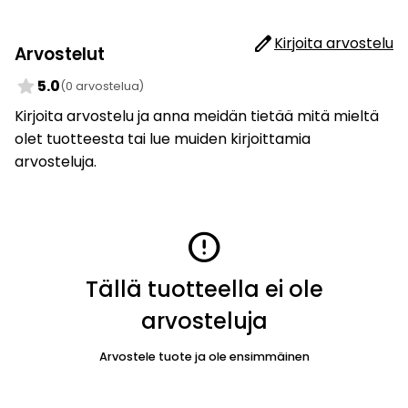
edit
Kirjoita arvostelu
Arvostelut
star
5.0
(0 arvostelua)
Kirjoita arvostelu ja anna meidän tietää mitä mieltä
olet tuotteesta tai lue muiden kirjoittamia
arvosteluja.
error
Tällä tuotteella ei ole
arvosteluja
Arvostele tuote ja ole ensimmäinen