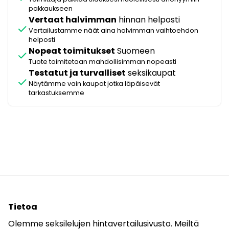
pakkaukseen
Vertaat halvimman
hinnan helposti
check
Vertailustamme näät aina halvimman vaihtoehdon
helposti
Nopeat toimitukset
Suomeen
check
Tuote toimitetaan mahdollisimman nopeasti
Testatut ja turvalliset
seksikaupat
check
Näytämme vain kaupat jotka läpäisevät
tarkastuksemme
Tietoa
Olemme seksilelujen hintavertailusivusto. Meiltä