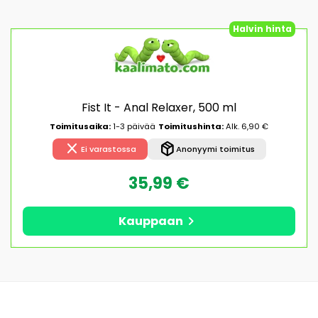
Halvin hinta
Fist It - Anal Relaxer, 500 ml
Toimitusaika:
1-3 päivää
Toimitushinta:
Alk. 6,90 €
close
package_2
Ei varastossa
Anonyymi toimitus
35,99 €
chevron_right
Kauppaan