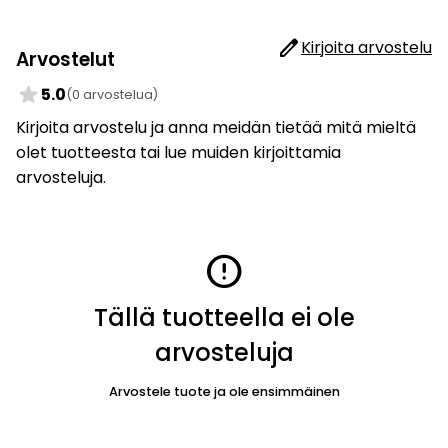
edit
Kirjoita arvostelu
Arvostelut
star
5.0
(0 arvostelua)
Kirjoita arvostelu ja anna meidän tietää mitä mieltä
olet tuotteesta tai lue muiden kirjoittamia
arvosteluja.
error
Tällä tuotteella ei ole
arvosteluja
Arvostele tuote ja ole ensimmäinen