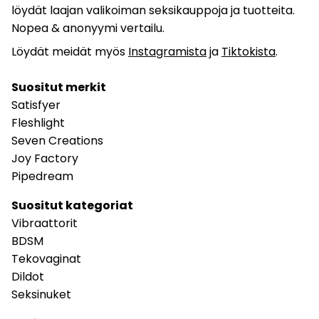
löydät laajan valikoiman seksikauppoja ja tuotteita.
Nopea & anonyymi vertailu.
Löydät meidät myös
Instagramista
ja
Tiktokista
.
Suositut merkit
Satisfyer
Fleshlight
Seven Creations
Joy Factory
Pipedream
Suositut kategoriat
Vibraattorit
BDSM
Tekovaginat
Dildot
Seksinuket