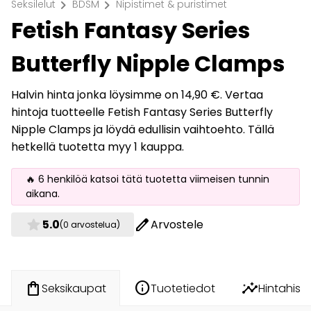
chevron_right
chevron_right
Seksilelut
BDSM
Nipistimet & puristimet
Fetish Fantasy Series
Butterfly Nipple Clamps
Halvin hinta jonka löysimme on 14,90 €. Vertaa
hintoja tuotteelle Fetish Fantasy Series Butterfly
Nipple Clamps ja löydä edullisin vaihtoehto. Tällä
hetkellä tuotetta myy 1 kauppa.
🔥 6 henkilöä katsoi tätä tuotetta viimeisen tunnin
aikana.
star
edit
5.0
Arvostele
(0 arvostelua)
info
insights
shopping_bag
Tuotetiedot
Hintahisto
Seksikaupat