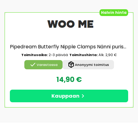
Halvin hinta
Pipedream Butterfly Nipple Clamps Nänni puristimet
Toimitusaika:
2-3 päivää
Toimitushinta:
Alk. 2,90 €
check
package_2
Varastossa
Anonyymi toimitus
14,90 €
chevron_right
Kauppaan