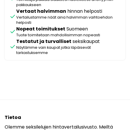
pakkaukseen
Vertaat halvimman
hinnan helposti
check
Vertailustamme näät aina halvimman vaihtoehdon
helposti
Nopeat toimitukset
Suomeen
check
Tuote toimitetaan mahdollisimman nopeasti
Testatut ja turvalliset
seksikaupat
check
Näytämme vain kaupat jotka läpäisevät
tarkastuksemme
Tietoa
Olemme seksilelujen hintavertailusivusto. Meiltä