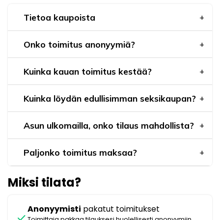
Tietoa kaupoista
Onko toimitus anonyymiä?
Kuinka kauan toimitus kestää?
Kuinka löydän edullisimman seksikaupan?
Asun ulkomailla, onko tilaus mahdollista?
Paljonko toimitus maksaa?
Miksi tilata?
Anonyymisti
pakatut toimitukset
check
Toimittaja pakkaa tilauksesi huolellisesti anonyymiin