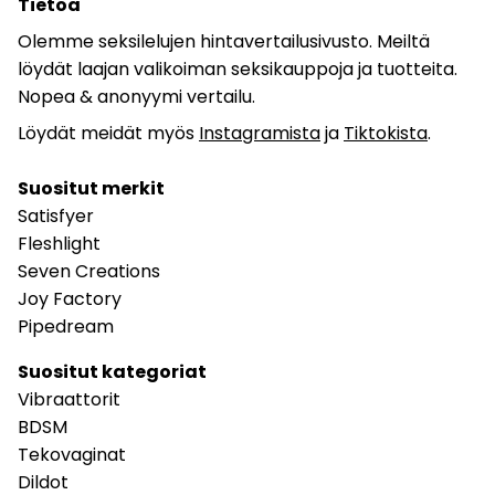
Tietoa
Olemme seksilelujen hintavertailusivusto. Meiltä
löydät laajan valikoiman seksikauppoja ja tuotteita.
Nopea & anonyymi vertailu.
Löydät meidät myös
Instagramista
ja
Tiktokista
.
Suositut merkit
Satisfyer
Fleshlight
Seven Creations
Joy Factory
Pipedream
Suositut kategoriat
Vibraattorit
BDSM
Tekovaginat
Dildot