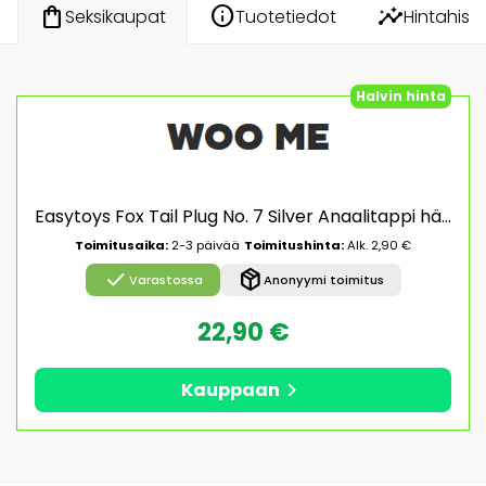
info
insights
shopping_bag
Tuotetiedot
Hintahisto
Seksikaupat
Halvin hinta
Easytoys Fox Tail Plug No. 7 Silver Anaalitappi hännällä
Toimitusaika:
2-3 päivää
Toimitushinta:
Alk. 2,90 €
check
package_2
Varastossa
Anonyymi toimitus
22,90 €
chevron_right
Kauppaan