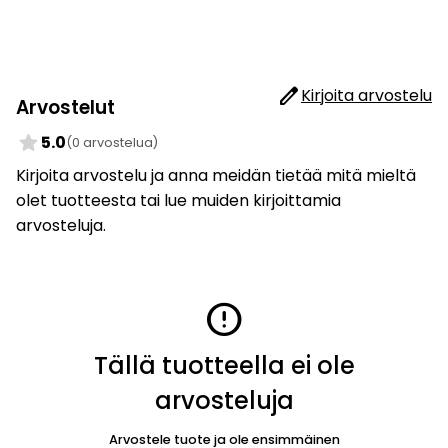
edit
Kirjoita arvostelu
Arvostelut
star
5.0
(0 arvostelua)
Kirjoita arvostelu ja anna meidän tietää mitä mieltä
olet tuotteesta tai lue muiden kirjoittamia
arvosteluja.
error
Tällä tuotteella ei ole
arvosteluja
Arvostele tuote ja ole ensimmäinen