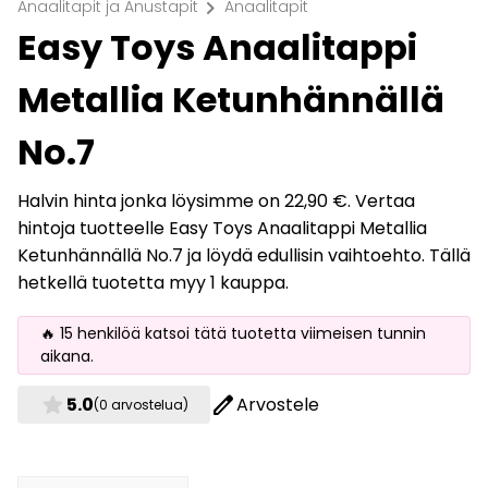
chevron_right
Anaalitapit ja Anustapit
Anaalitapit
Easy Toys Anaalitappi
Metallia Ketunhännällä
No.7
Halvin hinta jonka löysimme on 22,90 €. Vertaa
hintoja tuotteelle Easy Toys Anaalitappi Metallia
Ketunhännällä No.7 ja löydä edullisin vaihtoehto. Tällä
hetkellä tuotetta myy 1 kauppa.
🔥 15 henkilöä katsoi tätä tuotetta viimeisen tunnin
aikana.
star
edit
5.0
Arvostele
(0 arvostelua)