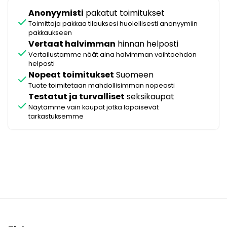
Anonyymisti
pakatut toimitukset
check
Toimittaja pakkaa tilauksesi huolellisesti anonyymiin
pakkaukseen
Vertaat halvimman
hinnan helposti
check
Vertailustamme näät aina halvimman vaihtoehdon
helposti
Nopeat toimitukset
Suomeen
check
Tuote toimitetaan mahdollisimman nopeasti
Testatut ja turvalliset
seksikaupat
check
Näytämme vain kaupat jotka läpäisevät
tarkastuksemme