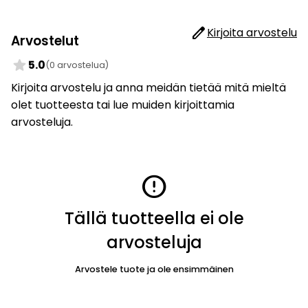
edit
Kirjoita arvostelu
Arvostelut
star
5.0
(0 arvostelua)
Kirjoita arvostelu ja anna meidän tietää mitä mieltä
olet tuotteesta tai lue muiden kirjoittamia
arvosteluja.
error
Tällä tuotteella ei ole
arvosteluja
Arvostele tuote ja ole ensimmäinen