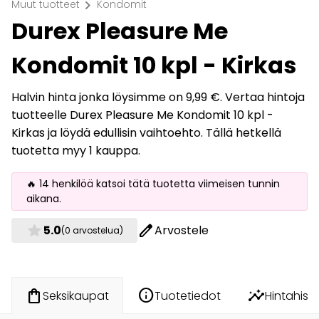
chevron_right
Muut tuotteet
Kondomit
Durex Pleasure Me
Kondomit 10 kpl - Kirkas
Halvin hinta jonka löysimme on 9,99 €. Vertaa hintoja
tuotteelle Durex Pleasure Me Kondomit 10 kpl -
Kirkas ja löydä edullisin vaihtoehto. Tällä hetkellä
tuotetta myy 1 kauppa.
🔥 14 henkilöä katsoi tätä tuotetta viimeisen tunnin
aikana.
star
edit
5.0
Arvostele
(0 arvostelua)
info
insights
shopping_bag
Tuotetiedot
Hintahisto
Seksikaupat