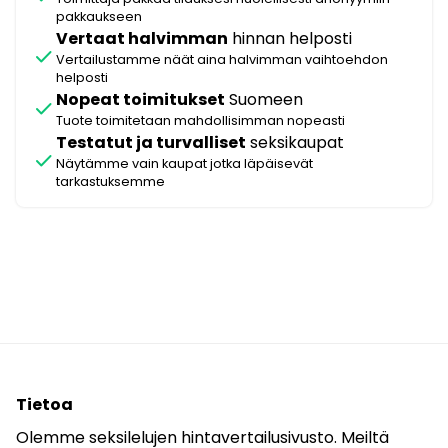
pakkaukseen
Vertaat halvimman
hinnan helposti
check
Vertailustamme näät aina halvimman vaihtoehdon
helposti
Nopeat toimitukset
Suomeen
check
Tuote toimitetaan mahdollisimman nopeasti
Testatut ja turvalliset
seksikaupat
check
Näytämme vain kaupat jotka läpäisevät
tarkastuksemme
Tietoa
Olemme seksilelujen hintavertailusivusto. Meiltä