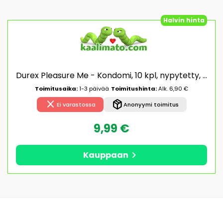
Halvin hinta
Durex Pleasure Me - Kondomi, 10 kpl, nypytetty, juomutettu, lateksi, easy-on
Toimitusaika:
1-3 päivää
Toimitushinta:
Alk. 6,90 €
close
package_2
Ei varastossa
Anonyymi toimitus
9,99 €
chevron_right
Kauppaan