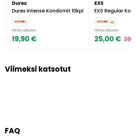
Durex
EXS
Durex Intense Kondomit 10kpl
EXS Regular Kondomit 1
Hinta alkaen
Hinta alkaen
19,90 €
25,00 €
39,
Viimeksi katsotut
FAQ