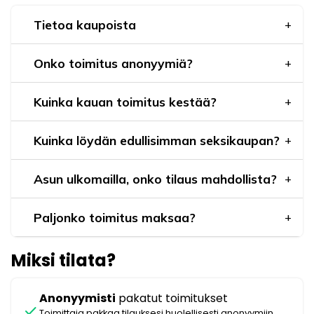
Tietoa kaupoista
Onko toimitus anonyymiä?
Kuinka kauan toimitus kestää?
Kuinka löydän edullisimman seksikaupan?
Asun ulkomailla, onko tilaus mahdollista?
Paljonko toimitus maksaa?
Miksi tilata?
Anonyymisti
pakatut toimitukset
check
Toimittaja pakkaa tilauksesi huolellisesti anonyymiin