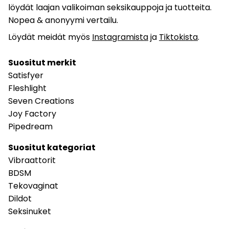
löydät laajan valikoiman seksikauppoja ja tuotteita.
Nopea & anonyymi vertailu.
Löydät meidät myös
Instagramista
ja
Tiktokista
.
Suositut merkit
Satisfyer
Fleshlight
Seven Creations
Joy Factory
Pipedream
Suositut kategoriat
Vibraattorit
BDSM
Tekovaginat
Dildot
Seksinuket