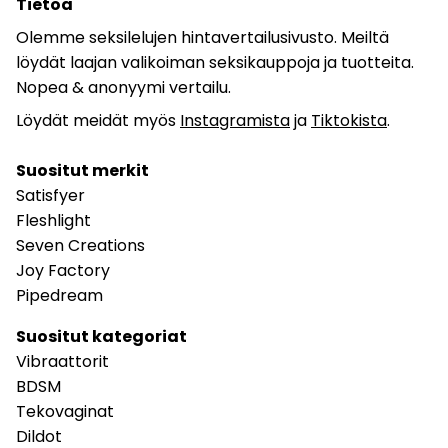
Tietoa
Olemme seksilelujen hintavertailusivusto. Meiltä
löydät laajan valikoiman seksikauppoja ja tuotteita.
Nopea & anonyymi vertailu.
Löydät meidät myös
Instagramista
ja
Tiktokista
.
Suositut merkit
Satisfyer
Fleshlight
Seven Creations
Joy Factory
Pipedream
Suositut kategoriat
Vibraattorit
BDSM
Tekovaginat
Dildot