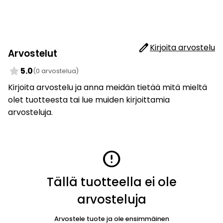
edit
Kirjoita arvostelu
Arvostelut
star
5.0
(0 arvostelua)
Kirjoita arvostelu ja anna meidän tietää mitä mieltä
olet tuotteesta tai lue muiden kirjoittamia
arvosteluja.
error
Tällä tuotteella ei ole
arvosteluja
Arvostele tuote ja ole ensimmäinen