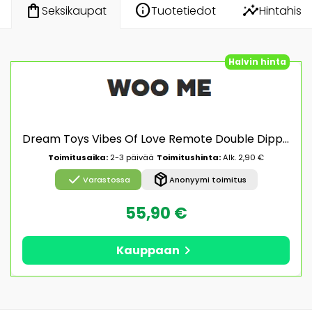
info
insights
shopping_bag
Tuotetiedot
Hintahisto
Seksikaupat
Halvin hinta
Dream Toys Vibes Of Love Remote Double Dipper Strap-on
Toimitusaika:
2-3 päivää
Toimitushinta:
Alk. 2,90 €
check
package_2
Varastossa
Anonyymi toimitus
55,90 €
chevron_right
Kauppaan