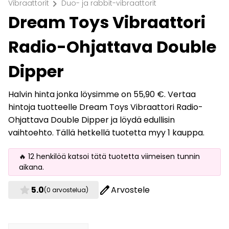
chevron_right
Vibraattorit
Duo- ja rabbit-vibraattorit
Dream Toys Vibraattori
Radio-Ohjattava Double
Dipper
Halvin hinta jonka löysimme on 55,90 €. Vertaa
hintoja tuotteelle Dream Toys Vibraattori Radio-
Ohjattava Double Dipper ja löydä edullisin
vaihtoehto. Tällä hetkellä tuotetta myy 1 kauppa.
🔥 12 henkilöä katsoi tätä tuotetta viimeisen tunnin
aikana.
star
edit
5.0
Arvostele
(0 arvostelua)