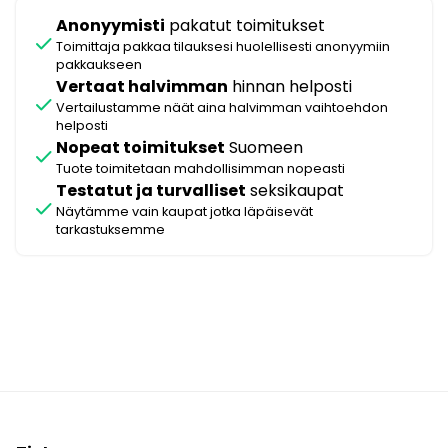
Anonyymisti
pakatut toimitukset
check
Toimittaja pakkaa tilauksesi huolellisesti anonyymiin
pakkaukseen
Vertaat halvimman
hinnan helposti
check
Vertailustamme näät aina halvimman vaihtoehdon
helposti
Nopeat toimitukset
Suomeen
check
Tuote toimitetaan mahdollisimman nopeasti
Testatut ja turvalliset
seksikaupat
check
Näytämme vain kaupat jotka läpäisevät
tarkastuksemme