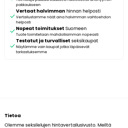
pakkaukseen
Vertaat halvimman
hinnan helposti
check
Vertailustamme näät aina halvimman vaihtoehdon
helposti
Nopeat toimitukset
Suomeen
check
Tuote toimitetaan mahdollisimman nopeasti
Testatut ja turvalliset
seksikaupat
check
Näytämme vain kaupat jotka läpäisevät
tarkastuksemme
Tietoa
Olemme seksilelujen hintavertailusivusto. Meiltä