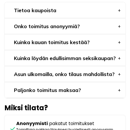
Tietoa kaupoista
Onko toimitus anonyymiä?
Kuinka kauan toimitus kestää?
Kuinka löydän edullisimman seksikaupan?
Asun ulkomailla, onko tilaus mahdollista?
Paljonko toimitus maksaa?
Miksi tilata?
Anonyymisti
pakatut toimitukset
check
Toimittaja pakkaa tilauksesi huolellisesti anonyymiin