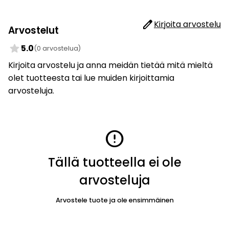
edit
Kirjoita arvostelu
Arvostelut
star
5.0
(0 arvostelua)
Kirjoita arvostelu ja anna meidän tietää mitä mieltä
olet tuotteesta tai lue muiden kirjoittamia
arvosteluja.
error
Tällä tuotteella ei ole
arvosteluja
Arvostele tuote ja ole ensimmäinen