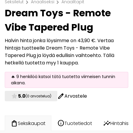
chevron_right
chevron_right
Seksilelut
Anaaliseksi
Anaalitapit
Dream Toys - Remote
Vibe Tapered Plug
Halvin hinta jonka löysimme on 43,90 €. Vertaa
hintoja tuotteelle Dream Toys - Remote Vibe
Tapered Plug ja löydä edullisin vaihtoehto. Tällä
hetkellä tuotetta myy 1 kauppa.
🔥 9 henkilöä katsoi tätä tuotetta viimeisen tunnin
aikana.
star
edit
5.0
Arvostele
(0 arvostelua)
info
insights
shopping_bag
Tuotetiedot
Hintahisto
Seksikaupat