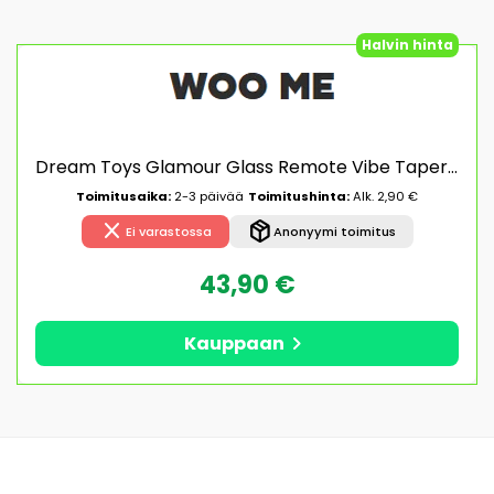
Halvin hinta
Dream Toys Glamour Glass Remote Vibe Tapered Plug Lasinen Anaalitappi
Toimitusaika:
2-3 päivää
Toimitushinta:
Alk. 2,90 €
close
package_2
Ei varastossa
Anonyymi toimitus
43,90 €
chevron_right
Kauppaan