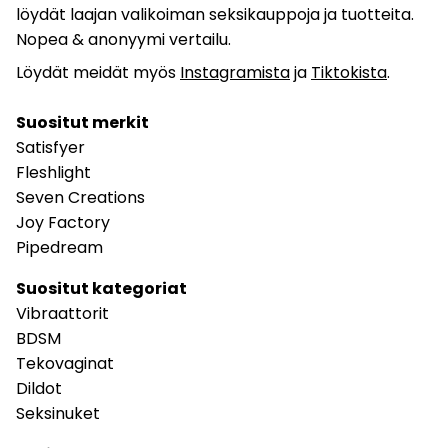
löydät laajan valikoiman seksikauppoja ja tuotteita.
Nopea & anonyymi vertailu.
Löydät meidät myös
Instagramista
ja
Tiktokista
.
Suositut merkit
Satisfyer
Fleshlight
Seven Creations
Joy Factory
Pipedream
Suositut kategoriat
Vibraattorit
BDSM
Tekovaginat
Dildot
Seksinuket